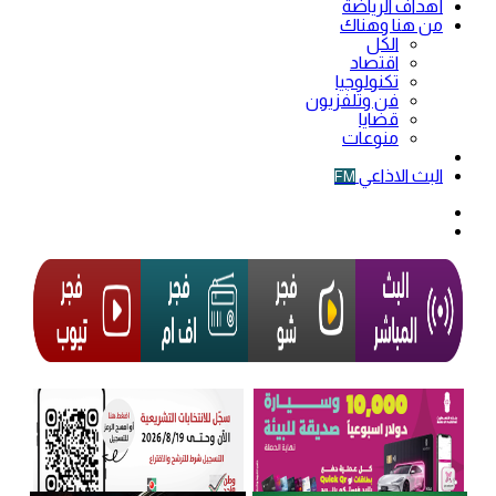
أهداف الرياضة
من هنا وهناك
الكل
اقتصاد
تكنولوجيا
فن وتلفزيون
قضايا
منوعات
فيديو
البث الاذاعي
FM
الوضع
المظلم