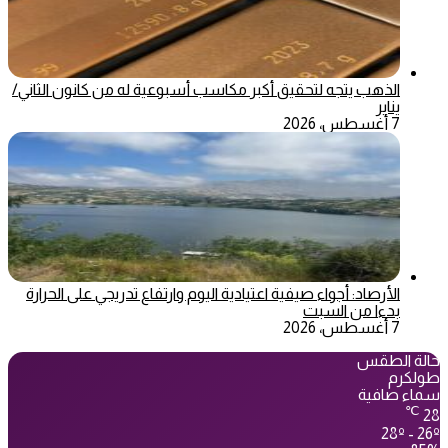
الذهب يتجه لتحقيق أكبر مكاسب أسبوعية له من كانون الثاني/
يناير
7 أغسطس، 2026
الأرصاد: أجواء صيفية اعتيادية اليوم وارتفاع تدريجي على الحرارة
بدءا من السبت
7 أغسطس، 2026
حالة الطقس
طولكرم
سماء صافية
℃
28
28º - 26º