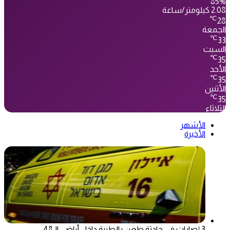
85%
2.08 كيلومتر/ساعة
℃
28
الجمعة
℃
33
السبت
℃
35
الأحد
℃
35
الأثنين
℃
35
الثلاثاء
الأشهر
الأخيرة
3 إصابات في حادثة طعن بالطيبة داخل أراضي الـ48