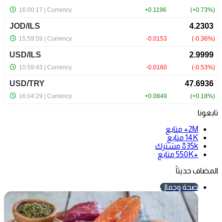
تابعونا
2M+
متابع
14K
متابع
835k
مشترك
+550K
متابع
المضاف حديثاً
صحة وجمال