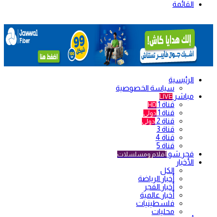
القائمة
الرئيسية
سياسة الخصوصية
مباشر
LIVE
قناة 1
HD
قناة 1
دولي
قناة 2
دولي
قناة 3
قناة 4
قناة 5
فجر شو
أفلام ومسلسلات
الأخبار
الكل
أخبار الرياضة
أخبار الفجر
أخبار عالمية
فلسطينيات
محليات