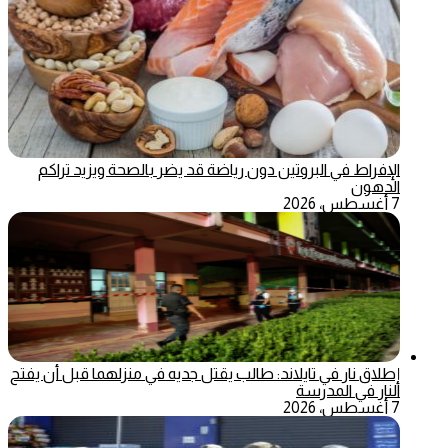
الإفراط في البروتين دون رياضة قد يضر بالصحة ويزيد تراكم
الدهون
7 أغسطس، 2026
إطلاق نار في تايلاند: طالب يقتل جديه في منزلهما قبل أن يفتح
النار في المدرسة
7 أغسطس، 2026