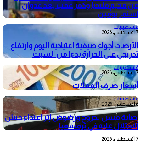
من مخيم قلنديا وكفر عقب بعد عدوان
استمر يومين
فلسطينيات
7 أغسطس، 2026
الأرصاد: أجواء صيفية اعتيادية اليوم وارتفاع
تدريجي على الحرارة بدءا من السبت
فلسطينيات
7 أغسطس، 2026
أسعار صرف العملات
فلسطينيات
6 أغسطس، 2026
إصابة مسن بجروح ورضوض إثر اعتداء جيش
الاحتلال عليه في ترمسعيا
7 أغسطس، 2026