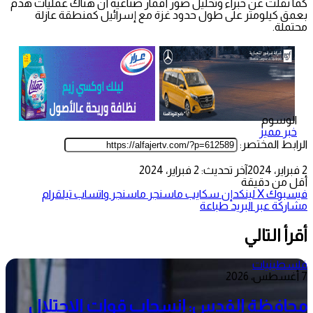
كما نقلت عن خبراء وتحليل صور أقمار صناعية أن هناك عمليات هدم
بعمق كيلومتر على طول حدود غزة مع إسرائيل كمنطقة عازلة
محتملة.
الوسوم
خبر مميز
الرابط المختصر:
2 فبراير، 2024
آخر تحديث: 2 فبراير، 2024
أقل من دقيقة
فيسبوك
‫X
لينكدإن
سكايب
ماسنجر
ماسنجر
واتساب
تيلقرام
مشاركة عبر البريد
طباعة
أقرأ التالي
فلسطينيات
7 أغسطس، 2026
محافظة القدس: انسحاب قوات الاحتلال