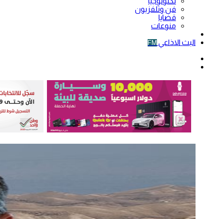
تكنولوجيا
فن وتلفزيون
قضايا
منوعات
فيديو
البث الاذاعي
FM
الوضع
المظلم