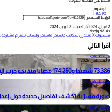
منهم على القائمة السوداء.
الوسوم
خبر مميز
الرابط المختصر:
2 فبراير، 2024
آخر تحديث: 2 فبراير، 2024
دقيقة واحدة
فيسبوك
‫X
لينكدإن
سكايب
ماسنجر
ماسنجر
واتساب
تيلقرام
مشاركة عب
أقرأ التالي
فلسطينيات
9 أغسطس، 2026
73,386 شهيدا و174,250 مصابا منذ بدء حرب الإبادة على قطاع غزة
فلسطينيات
9 أغسطس، 2026
صورة مسرّبة تكشف تفاصيل جديدة حول إعدا
فلسطينيات
8 أغسطس، 2026