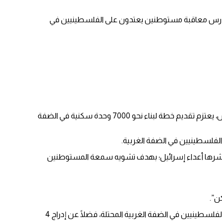
دن، يدرس معاقبة مستوطنين يعتدون على الفلسطينيين في
وذكرت صحيفة “يديعوت أحرونوت” الإسرائيلية، صباح الجمعة، أنه مع توقف عملية البناء لمدة 7 أشهر كاملة، فإن وزير المالية بتسلئيل سموتريش، يعتزم تقديم خطة لبناء نحو 7000 وحدة سكنية في الضفة
فلسطينيين في الضفة الغربية.
ينشرها أعداء إسرائيل؛ بهدف تشويه سمعة المستوطنين
ن”.
وفي وقتٍ سابقٍ يوم الخميس، وقع الرئيس الأمريكي أمرًا تنفيذيًا جديدًا يسمح بفرض عقوبات على المستوطنين الإسرائيليين الذين يعتدون على الفلسطينيين في الضفة الغربية المحتلة، فضلًا عن إدراج 4