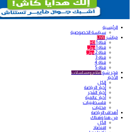
الرئيسية
سياسة الخصوصية
مباشر
LIVE
قناة 1
HD
قناة 1
دولي
قناة 2
دولي
قناة 3
قناة 4
قناة 5
فجر شو
أفلام ومسلسلات
الأخبار
الكل
أخبار الرياضة
أخبار الفجر
أخبار عالمية
فلسطينيات
محليات
أهداف الرياضة
من هنا وهناك
الكل
اقتصاد