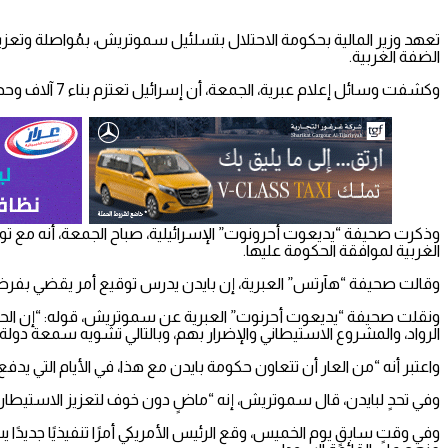
تعهد وزير المالية بحكومة الاحتلال بتسلئيل سموتريش، بمُواصلة وتعزي
الضفة الغربية.
وكشفت وسائل إعلام عبرية، الجمعة، أن إسرائيل تعتزم بناء 7 آلاف وحدة سكنية في الضفة الغربية، رغم استمرار الحرب على قطاع غزة.
الغربية لموافقة الحكومة عليها.
وقالت صحيفة “هآرتس” العبرية، إن بايدن يدرس توقيع أمر يقضي ب
ونقلت صحيفة “يديعوت أحرنوت” العبرية عن سموتريش، قوله: “إن الح
الرواد، والمشروع الاستيطاني والإضرار بهم، وبالتالي تشويه سمعة دولة 
واعتبر أنه “من العار أن تتعاون حكومة بايدن مع هذا، في الأيام التي يدفع
وفي تحدٍ لبايدن، قال سموتريش، إنه “ماضٍ دون خوف لتعزيز الاستيطان ا