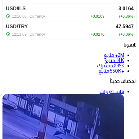
تابعونا
2M+
متابع
14K
متابع
835k
مشترك
+550K
متابع
المضاف حديثاً
فلسطينيات