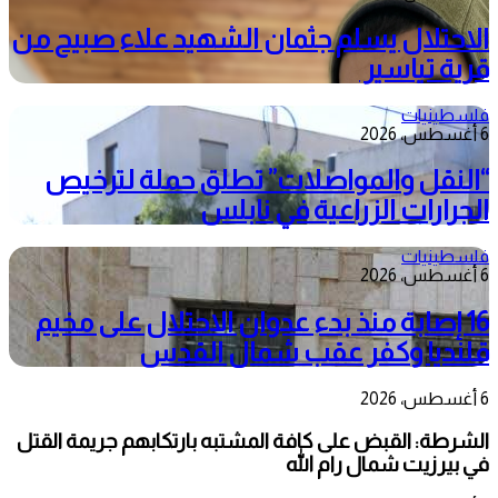
الاحتلال يسلم جثمان الشهيد علاء صبيح من
قرية تياسير
فلسطينيات
6 أغسطس، 2026
“النقل والمواصلات” تطلق حملة لترخيص
الجرارات الزراعية في نابلس
فلسطينيات
6 أغسطس، 2026
16 إصابة منذ بدء عدوان الاحتلال على مخيم
قلنديا وكفر عقب شمال القدس
6 أغسطس، 2026
الشرطة: القبض على كافة المشتبه بارتكابهم جريمة القتل
في بيرزيت شمال رام الله