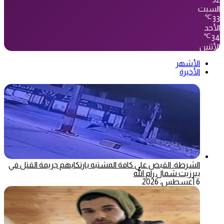
32
السبت
℃
33
الأحد
℃
34
الأثنين
الأشهر
الأخيرة
الشرطة: القبض على كافة المشتبه بارتكابهم جريمة القتل في
بيرزيت شمال رام الله
6 أغسطس، 2026