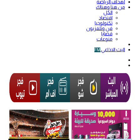
أهداف الرياضة
من هنا وهناك
الكل
اقتصاد
تكنولوجيا
فن وتلفزيون
قضايا
منوعات
فيديو
البث الاذاعي
FM
الوضع
المظلم