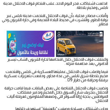
اندلعت اشتباكات، فجر اليوم الاحد، عقب اقتحام قوات الاحتلال مدينة
نابلس ومخيم بلاطة.
وأفادت مصادر محلية، بأن قوات الاحتلال اقتحمت مدينة نابلس عبر
بوابة الطور، وانتشرت في محيط البلدة القديمة وفي حارة القريون وحي
فطاير.
واعتقلت قوات الاحتلال خلال اقتحامها لحارة القريون الشاب تيسير
الداموني بعد مداهمة منزله .
فيما واصلت قوات الاحتلال عمليتها العسكرية في نابلس واقتحمت
مخيم بلاطة شرق نابلس من عدة محاور، ودفعت بتعزيزات عسكرية
برفقة وجرافة من طراز D9 .
ونضبت قوات الاحتلال القناصة على بعض البنايات، فيما قامت جرافة
الاحتلال بتجريف شارع السوق داخل المخيم وتدمير ممتلكات
المواطنين، بحجة إزالة السواتر التي وضعها المقاومون لعرقلة آليات
الاحتلال.
ودارت اشتباكات مسلحة وصفت “بالعنيفة” استهدف خلالها