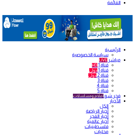
القائمة
الرئيسية
سياسة الخصوصية
مباشر
LIVE
قناة 1
HD
قناة 1
دولي
قناة 2
دولي
قناة 3
قناة 4
قناة 5
فجر شو
أفلام ومسلسلات
الأخبار
الكل
أخبار الرياضة
أخبار الفجر
أخبار عالمية
فلسطينيات
محليات