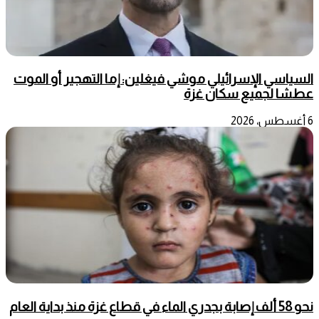
السياسي الإسرائيلي موشي فيغلين: إما التهجير أو الموت
عطشا لجميع سكان غزة
6 أغسطس، 2026
نحو 58 ألف إصابة بجدري الماء في قطاع غزة منذ بداية العام