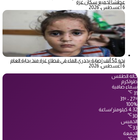
عطشا لجميع سكان غزة
6 أغسطس، 2026
نحو 58 ألف إصابة بجدري الماء في قطاع غزة منذ بداية العام
6 أغسطس، 2026
حالة الطقس
طولكرم
سماء صافية
℃
31
31º - 27º
100%
4.32 كيلومتر/ساعة
℃
30
الخميس
℃
33
الجمعة
℃