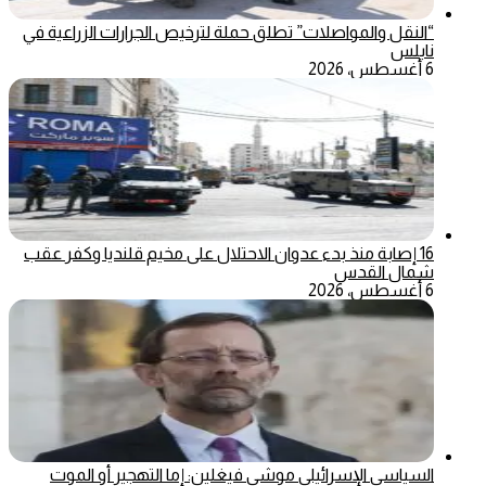
“النقل والمواصلات” تطلق حملة لترخيص الجرارات الزراعية في
نابلس
6 أغسطس، 2026
16 إصابة منذ بدء عدوان الاحتلال على مخيم قلنديا وكفر عقب
شمال القدس
6 أغسطس، 2026
السياسي الإسرائيلي موشي فيغلين: إما التهجير أو الموت