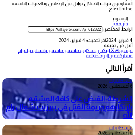
المقاومون قوات الاحتلال بوابل من الرصاص وبالعبوات الناسفة
محلية الصنع.
الوسوم
خبر مميز
الرابط المختصر:
4 فبراير، 2024
آخر تحديث: 4 فبراير، 2024
أقل من دقيقة
فيسبوك
‫X
لينكدإن
سكايب
ماسنجر
ماسنجر
واتساب
تيلقرام
مشاركة عبر البريد
طباعة
أقرأ التالي
فلسطينيات
6 أغسطس، 2026
الشرطة: القبض على كافة المشتبه
بارتكابهم جريمة القتل في بيرزيت شمال رام
الله
فلسطينيات
6 أغسطس، 2026