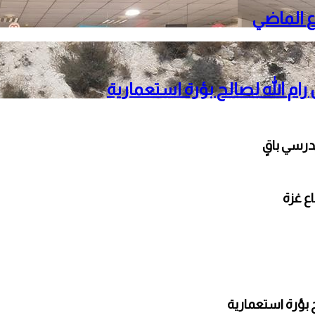
م الله لصالح بؤرة استعمارية
مدرسي باقٍ
 بؤرة استعمارية