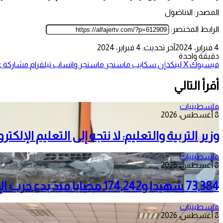
المصدر: الاناضول
الرابط المختصر:
4 فبراير، 2024
آخر تحديث: 4 فبراير، 2024
دقيقة واحدة
فيسبوك
‫X
لينكدإن
سكايب
ماسنجر
ماسنجر
واتساب
تيلقرام
مشاركة عب
أقرأ التالي
فلسطينيات
8 أغسطس، 2026
وزير التربية والتعليم: لا نتجه إلى التعليم الإلك
فلسطينيات
8 أغسطس، 2026
73,384 شهيدا و174,242 مصابا منذ بدء حرب الإبادة على قطاع غزة
فلسطينيات
8 أغسطس، 2026