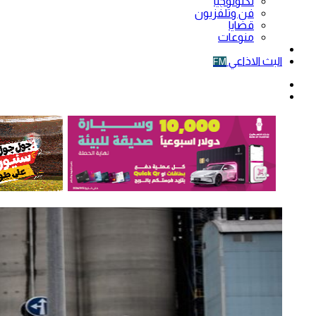
تكنولوجيا
فن وتلفزيون
قضايا
منوعات
فيديو
البث الاذاعي
FM
الوضع
المظلم