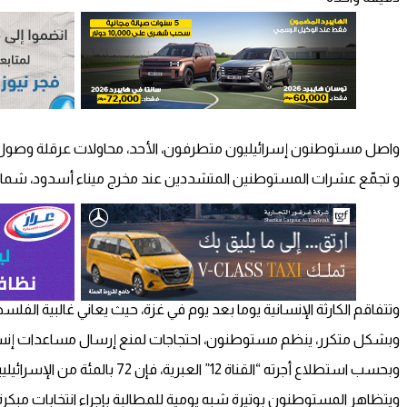
واصل مستوطنون إسرائيليون متطرفون، الأحد، محاولات عرقلة وصول 
و تجمّع عشرات المستوطنين المتشددين عند مخرج ميناء أسدود، شمال ق
وتتفاقم الكارثة الإنسانية يوما بعد يوم في غزة، حيث يعاني غالبية الفلسطينيين البالغ عددهم 2.3 مليون نسمة من خطر المجاعة، ويكافحو
وبشكل متكرر، ينظم مستوطنون، احتجاجات لمنع إرسال مساعدات إنسان
وبحسب استطلاع أجرته “القناة 12” العبرية، فإن 72 بالمئة من الإسرائيليين يعارضون “إرسال مساعدات إنسانية إلى قطاع غزة دون إعادة الأسرى الإسرائيليين (في القطاع)”.​​​​​​​
ويتظاهر المستوطنون بوتيرة شبه يومية للمطالبة بإجراء انتخابات مبك