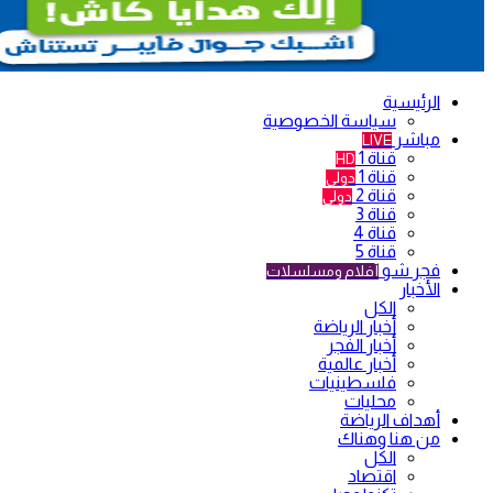
الرئيسية
سياسة الخصوصية
مباشر
LIVE
قناة 1
HD
قناة 1
دولي
قناة 2
دولي
قناة 3
قناة 4
قناة 5
فجر شو
أفلام ومسلسلات
الأخبار
الكل
أخبار الرياضة
أخبار الفجر
أخبار عالمية
فلسطينيات
محليات
أهداف الرياضة
من هنا وهناك
الكل
اقتصاد