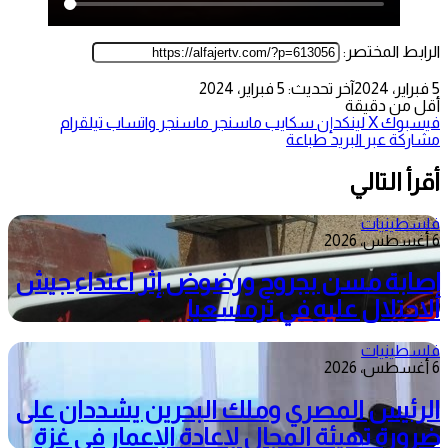
الرابط المختصر:
5 فبراير، 2024
آخر تحديث: 5 فبراير، 2024
أقل من دقيقة
فيسبوك
‫X
لينكدإن
سكايب
ماسنجر
ماسنجر
واتساب
تيلقرام
مشاركة عبر البريد
طباعة
أقرأ التالي
فلسطينيات
6 أغسطس، 2026
إصابة مسن بجروح ورضوض إثر اعتداء جيش
الاحتلال عليه في ترمسعيا
فلسطينيات
6 أغسطس، 2026
الرئيس المصري وملك البحرين يشددان على
ضرورة تهيئة المجال لإعادة الإعمار في غزة