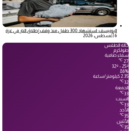
اليونيسف: استشهاد 300 طفل منذ وقف إطلاق النار في غزة
6 أغسطس، 2026
حالة الطقس
طولكرم
سماء صافية
℃
27
32º - 25º
86%
2.35 كيلومتر/ساعة
℃
32
الجمعة
℃
33
السبت
℃
33
الأحد
℃
35
الأثنين
℃
35