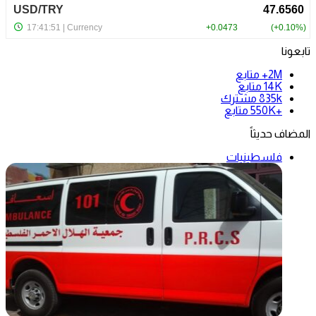
تابعونا
2M+
متابع
14K
متابع
835k
مشترك
+550K
متابع
المضاف حديثاً
فلسطينيات