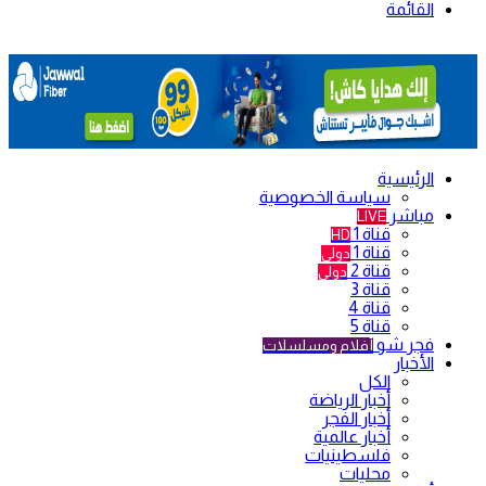
القائمة
الرئيسية
سياسة الخصوصية
مباشر
LIVE
قناة 1
HD
قناة 1
دولي
قناة 2
دولي
قناة 3
قناة 4
قناة 5
فجر شو
أفلام ومسلسلات
الأخبار
الكل
أخبار الرياضة
أخبار الفجر
أخبار عالمية
فلسطينيات
محليات