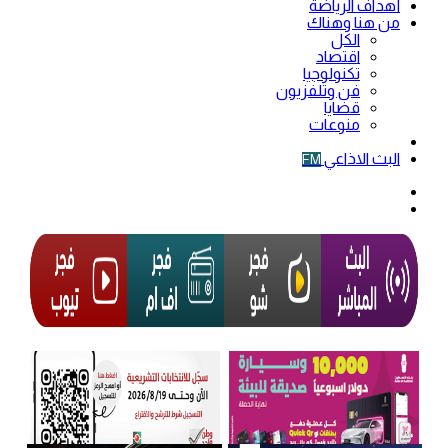
أهداف الرياضة
من هنا وهناك
الكل
اقتصاد
تكنولوجيا
فن وتلفزيون
قضايا
منوعات
فيديو
البث الاذاعي
FM
الوضع
المظلم