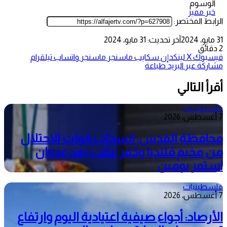
الوسوم
خبر مميز
الرابط المختصر:
31 مايو، 2024
آخر تحديث: 31 مايو، 2024
2 دقائق
فيسبوك
‫X
لينكدإن
سكايب
ماسنجر
ماسنجر
واتساب
تيلقرام
مشاركة عبر البريد
طباعة
أقرأ التالي
فلسطينيات
7 أغسطس، 2026
محافظة القدس: انسحاب قوات الاحتلال
من مخيم قلنديا وكفر عقب بعد عدوان
استمر يومين
فلسطينيات
7 أغسطس، 2026
الأرصاد: أجواء صيفية اعتيادية اليوم وارتفاع