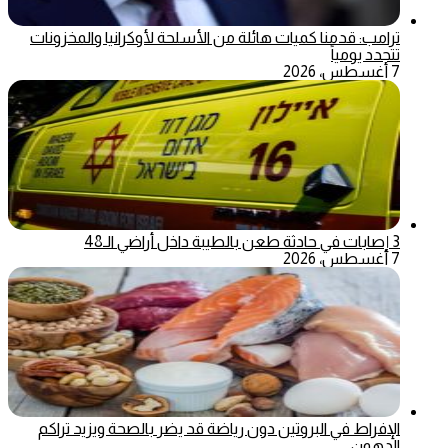
ترامب: قدمنا كميات هائلة من الأسلحة لأوكرانيا والمخزونات
تتجدد يومياً
7 أغسطس، 2026
3 إصابات في حادثة طعن بالطيبة داخل أراضي الـ48
7 أغسطس، 2026
الإفراط في البروتين دون رياضة قد يضر بالصحة ويزيد تراكم
الدهون