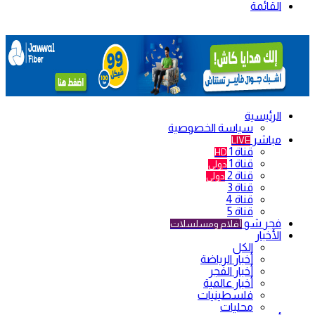
القائمة
الرئيسية
سياسة الخصوصية
مباشر
LIVE
قناة 1
HD
قناة 1
دولي
قناة 2
دولي
قناة 3
قناة 4
قناة 5
فجر شو
أفلام ومسلسلات
الأخبار
الكل
أخبار الرياضة
أخبار الفجر
أخبار عالمية
فلسطينيات
محليات