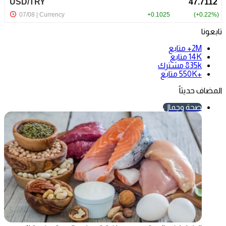
تابعونا
2M+
متابع
14K
متابع
835k
مشترك
+550K
متابع
المضاف حديثاً
صحة وجمال