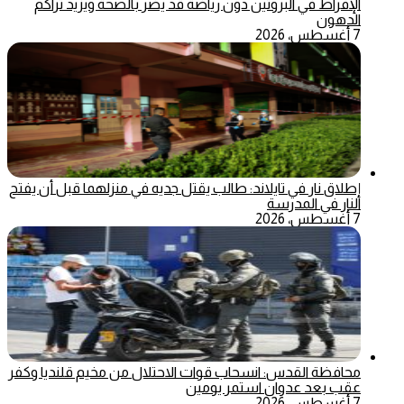
الإفراط في البروتين دون رياضة قد يضر بالصحة ويزيد تراكم
الدهون
7 أغسطس، 2026
إطلاق نار في تايلاند: طالب يقتل جديه في منزلهما قبل أن يفتح
النار في المدرسة
7 أغسطس، 2026
محافظة القدس: انسحاب قوات الاحتلال من مخيم قلنديا وكفر
عقب بعد عدوان استمر يومين
7 أغسطس، 2026