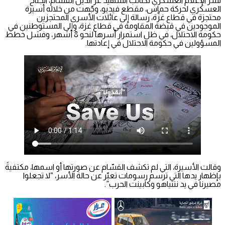
نشر الإعلام العسكري لكتائب الشهيد عز الدين القسّام، الجناح
العسكري لحركة حماس، مقطع فيديو، وجّهت من خلاله أسيرة
محتجزة في قطاع غزّة، رسالة إلى عائلات الأسرى المحتجزين
الموجودين في قبضة المقاومة في قطاع غزة، وإلى المستوطنين في
حكومة الاحتلال، في ظل استمرار أسرها لنحو 8 أشهر، وفشل خطط
المسؤولين في حكومة الاحتلال في إعادتها.
وقالت الأسيرة، التي لم تكشف القسّام عن صورتها أو اسمها، مكتفيةً
بإظهار يدها التي ترسم رسومات تعبّر عن حالة الأسر، “لا تجعلوا
مصيرنا في يد نتنياهو وكابينت الحرب”.