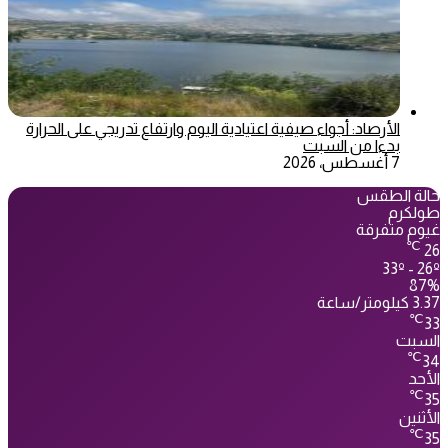
الأرصاد: أجواء صيفية اعتيادية اليوم وارتفاع تدريجي على الحرارة
بدءا من السبت
7 أغسطس، 2026
حالة الطقس
طولكرم
غيوم متفرقة
℃
26
33º - 26º
87%
3.37 كيلومتر/ساعة
℃
33
السبت
℃
34
الأحد
℃
35
الأثنين
℃
35