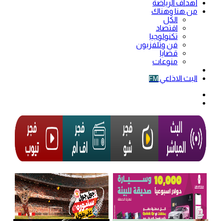
أهداف الرياضة
من هنا وهناك
الكل
اقتصاد
تكنولوجيا
فن وتلفزيون
قضايا
منوعات
فيديو
البث الاذاعي
FM
الوضع
المظلم