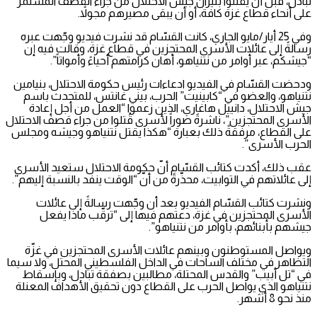
تبادل، قبل أن يُقتلوا بنيران جيش الاحتلال من جراء القصف المستمر
على أنحاء قطاع غزة كافة، أو أن يبقى مصيرهم مجولاً.
وفي 25 أيار/مايو الجاري، كانت القسّام قد نشرت فيديو وجّهت عبره
رسالةً إلى عائلات الأسرى المحتجزين في قطاع غزة، وقالت فيه إن
“جيشكم، عبر أوامر من نتنياهو، أهان كرامتهم أحياءً وأمواتاً”.
ودحضت القسّام في الفيديو ادعاءات رئيس حكومة الاحتلال، بنيامين
نتنياهو، والعضو في “كابينيت” الحرب، بيني غانتس، للمتحدث باسم
جيش الاحتلال، دانييل هاغاري، الذين زعموا “العمل من أجل إعادة
الأسرى المحتجزين”، ناشرةً صوراً لأسرى قُتلوا من جراء قصف الاحتلال
على القطاع، مرفقةً ذلك بعبارة “هكذا يقتل نتنياهو وجيشه ومجلس
الحرب الأسرى”.
عقب ذلك، أكدت كتائب القسّام أنّ حكومة الاحتلال ستعيد الأسرى
إلى عائلاتهم في التوابيت، محذّرةً من أنّ “الوقت ينفد بالنسبة إليهم”.
ونشرت كتائب القسّام الفيديو بعد أن وجّهت رسالةً إلى عائلات
الأسرى المحتجزين في غزة، دعتهم فيها إلى “ترقّب ماذا يفعل
جيشهم بأبنائهم، بأوامر من نتنياهو”.
ويواصل المستوطنون وبينهم عائلات الأسرى المحتجزين في غزّة
التظاهر في مختلف الساحات في الداخل الفلسطيني المحتل، ولا سيما
في “تل أبيب” والقدس المحتلة، مطالبين بصفقة تبادل، وبإسقاط
نتنياهو الذي يواصل الحرب على القطاع دون تحقيق الأهداف المعنلة
منذ نحو 8 أشهر.