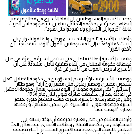
ودعت الأسيرة المستوطنيين إلى إنقاذ الأسرى في قطاع غزّة عبر
التظاهر ضد رئيس حكومة الاحتلال بنيامين نتنياهو ومجلس الحرب،
قائلةً “أخرجوا إلى الشوارع ولا تعودوا حتى نعود”.
وأضافت الأسيرة “ليخرج الآلاف، نساء ورجال، وليغلقوا شوارع تل
أبيب”، كما توجّهت إلى المستوطنين بالقول “الوقت ينفذ، يجب أن
تأخذوا القرار”،
وتابعت الأسيرة أنها لا تعلم إلى متى ستبقى أسيرةً في غزّة، في ظل
ممطالة حكومة الاحتلال في إتمام صفقة تبادل، مشددةً على أن
الأسرى لا يريدن الموت في الأسر في غزّة.
ووضعت الأسيرة تساؤلاً برسم المسؤولين في حكومة الاحتلال: “هل
سيكون مصيري ومصير زملائي مثل مصير رون أراد”، وهو طيّار
“إسرائيلي” بقي مصيره مجولاً إلى اليوم بسبب إهمال حكومة الاحتلال
في إعادته بعد أن سقطت طائرته جنوبي لبنان عام 1986.
وقبل عرضها رسالة الأسيرة، نشرت كتائب القسّام صورة تظهر
أسيرة مجهولة تقول “أنا الأسيرة.. في سجن القسّام”، وأرفقتها
بعبارة “الوقت ينفذ”.
وأرادت القسّام من خلال العبارة المرفقة أن توجّه رسالة إلى
المسؤولين في حكومة الاحتلال وعائلات الأسرى، مفادها أنّ العدّ
العكسي للوقت الذي يعود فيه الأسرى المحتجزين أحياء بصفقة