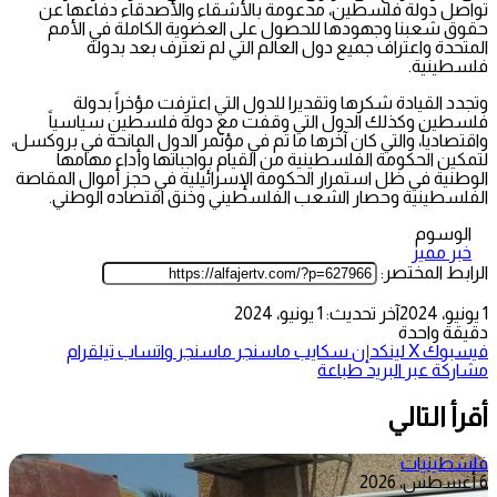
تواصل دولة فلسطين، مدعومة بالأشقاء والأصدقاء دفاعها عن
حقوق شعبنا وجهودها للحصول على العضوية الكاملة في الأمم
المتحدة واعتراف جميع دول العالم التي لم تعترف بعد بدولة
فلسطينية.
وتجدد القيادة شكرها وتقديرا للدول التي اعترفت مؤخراً بدولة
فلسطين وكذلك الدول التي وقفت مع دولة فلسطين سياسياً
واقتصادياً، والتي كان آخرها ما تم في مؤتمر الدول المانحة في بروكسل،
لتمكين الحكومة الفلسطينية من القيام بواجباتها وأداء مهامها
الوطنية في ظل استمرار الحكومة الإسرائيلية في حجز أموال المقاصة
الفلسطينية وحصار الشعب الفلسطيني وخنق اقتصاده الوطني.
الوسوم
خبر مميز
الرابط المختصر:
1 يونيو، 2024
آخر تحديث: 1 يونيو، 2024
دقيقة واحدة
فيسبوك
‫X
لينكدإن
سكايب
ماسنجر
ماسنجر
واتساب
تيلقرام
مشاركة عبر البريد
طباعة
أقرأ التالي
فلسطينيات
6 أغسطس، 2026