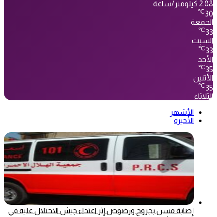
2.88 كيلومتر/ساعة
℃
30
الجمعة
℃
33
السبت
℃
33
الأحد
℃
35
الأثنين
℃
35
الثلاثاء
الأشهر
الأخيرة
إصابة مسن بجروح ورضوض إثر اعتداء جيش الاحتلال عليه في