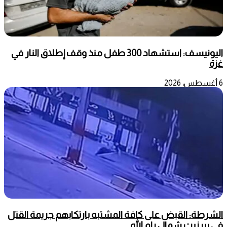
اليونيسف: استشهاد 300 طفل منذ وقف إطلاق النار في
غزة
6 أغسطس، 2026
الشرطة: القبض على كافة المشتبه بارتكابهم جريمة القتل
في بيرزيت شمال رام الله