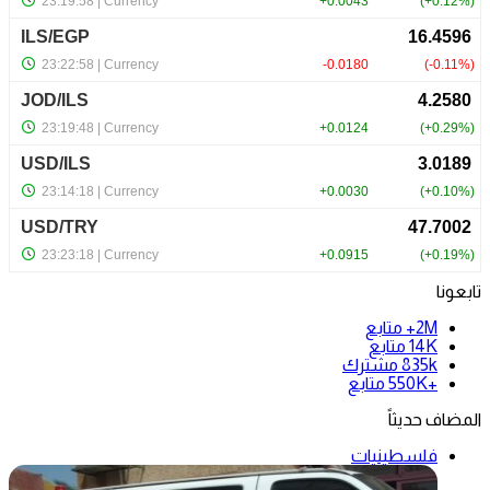
تابعونا
2M+
متابع
14K
متابع
835k
مشترك
+550K
متابع
المضاف حديثاً
فلسطينيات