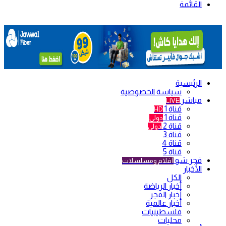
القائمة
الرئيسية
سياسة الخصوصية
مباشر
LIVE
قناة 1
HD
قناة 1
دولي
قناة 2
دولي
قناة 3
قناة 4
قناة 5
فجر شو
أفلام ومسلسلات
الأخبار
الكل
أخبار الرياضة
أخبار الفجر
أخبار عالمية
فلسطينيات
محليات