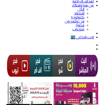
أهداف الرياضة
من هنا وهناك
الكل
اقتصاد
تكنولوجيا
فن وتلفزيون
قضايا
منوعات
فيديو
البث الاذاعي
FM
الوضع
المظلم