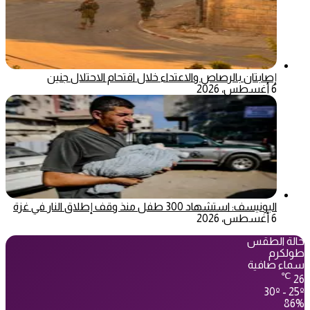
إصابتان بالرصاص والاعتداء خلال اقتحام الاحتلال جنين
6 أغسطس، 2026
اليونيسف: استشهاد 300 طفل منذ وقف إطلاق النار في غزة
6 أغسطس، 2026
حالة الطقس
طولكرم
سماء صافية
℃
26
30º - 25º
86%