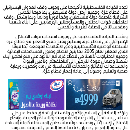
تجدد القيادة الفلسطينية تأكيدها على وجوب وقف العدوان الإسرائيلي
على قطاع غزة، وجميع أرض دولة فلسطين، بما فيها القدس
الشرقية عاصمة دولة فلسطين، وقفاً فورياً ودائماً، وبما يشمل وقف
اعتداءات قوات الاحتلال والمستوطنين الإرهابيين على أبناء شعبنا
ومقدساتنا في الضفة الغربية والقدس.
وتشدد القيادة الفلسطينية على وجوب انسحاب قوات الاحتلال
الإسرائيلي من قطاع غزة، وتسليم وفتح جميع المعابر مع قطاع غزة
للسلطة الوطنية الفلسطينية وفق الاتفاقات الموقعة، بما فيها
اتفاق المعابر لعام 2005، بما يتيح انتظام وصول المساعدات الإغاثية
وجميع الاحتياجات لأهلنا في قطاع غزة، مع التأكيد على منع تهجير أبناء
شعبنا وضمان عودة النازحين إلى مناطقهم، وتأمين الإيواء
والمساعدات الإغاثية والخدمات الأساسية من ماء وكهرباء ورعاية
صحية وتعليم، وصولاً إلى إعادة إعمار قطاع غزة.
وتؤكد القيادة أن السلام والأمن والاستقرار تتحقق فقط عبر حل
سياسي يستند إلى الشرعية الدولية ومبادرة السلام العربية، وإنهاء
الاحتلال الإسرائيلي وتجسيد دولة فلسطين المستقلة كاملة السيادة
على حدود الرابع من حزيران 67 بما فيها القدس الشرقية، وسوف