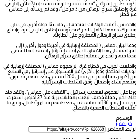
الأوسط، إن إسرائيل “قدمت مقترحا لوقف مستدام لإطلاق النار في
غزة وإطلاق سراح الرهائن من 3 مراحل”، وقد تم إرساله إلى حماس
عبر قطر.
والخميس، أعلنت الولايات المتحدة، إلى جانب 16 دولة أخرى، في بيان
مشترك، دعمها الكامل للتحرك نحو وقف إطلاق النار في غزة، واتفاق
إطلاق سراح الرهائن المطروح على الطاولة.
ودعا البيان حماس ( المصنفة إرهابية في أميركا ودول أخرى) إلى
الموافقة على هذا الاتفاق، الذي أبدت إسرائيل استعدادها للمضي
قدما فيه، والبدء في عملية إطلاق سراح الرهائن.
واندلعت الحرب في قطاع غزة، إثر هجوم حماس (المصنفة إرهابية في
الولايات المتحدة ودول أخرى) غير المسبوق على إسرائيل في السابع
من أكتوبر، مما أسفر عن مقتل 1200 شخص، معظمهم مدنيون،
وبينهم نساء وأطفال، وفق السلطات الإسرائيلية.
وردا على الهجوم، تعهدت إسرائيل بـ”القضاء على حماس”، وتنفذ منذ
ذلك الحين حملة قصف أُتبعت بعمليات برية منذ 27 أكتوبر، أسفرت
عن مقتل نحو 36 ألف فلسطيني، معظمهم نساء وأطفال، وفق ما
أعلنته السلطات الصحية بالقطاع.
الوسوم
خبر مميز
الرابط المختصر: