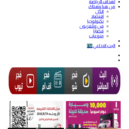
أهداف الرياضة
من هنا وهناك
الكل
اقتصاد
تكنولوجيا
فن وتلفزيون
قضايا
منوعات
فيديو
البث الاذاعي
FM
الوضع
المظلم