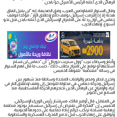
الرهائن الذي أعلنه الرئيس الأميركي جو بايدن.
وقال السنوار للمفاوضين العرب، وفق الصحيفة، إنه “لن يقبل اتفاق
هدنة إلا إذا التزمت إسرائيل بوقف دائم لإطلاق النار”، مؤكدا موقف
حماس في أول رد له على الاقتراح الإسرائيلي الذي أعلنه بايدن قبل نحو
أسبوع، لإنهاء الحرب.
وأبلغ وسطاء عرب “وول ستريت جورنال” أن “حماس لن تسلم
أسلحتها أو توقع على اقتراح يطلب ذلك”، حسب ما قال لهم السنوار
في رسالة “مقتضبة” تلقوها، الخميس.
وتجري قطر ومصر والولايات المتحدة وساطة منذ شهور بين
إسرائيل وحركة حماس، في محاولة للتوصل إلى وقف لإطلاق النار في
غزة، والإفراج عن الرهائن الذين تحتجزهم الحركة الفلسطينية، منذ
السابع من أكتوبر.
في المقابل، قال أوفير فالك، مستشار رئيس الوزراء الإسرائيلي،
الخميس، إن “الفكرة التي تفترض أن إسرائيل ستسمح بوجود منظمة
إرهابية مسلحة ترتكب جرائم إبادة جماعية على حدودها الجنوبية،
وتوافق على إنهاء الحرب قبل تدمير القدرات العسكرية والسلطوية