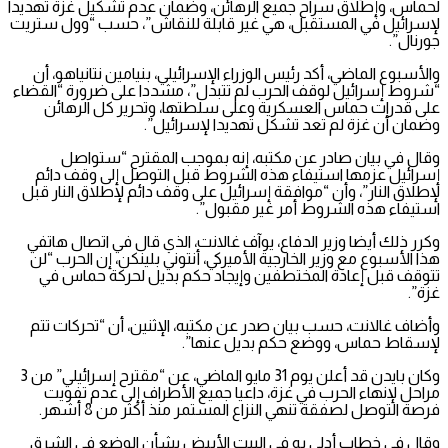
لحماس، وإطلاق سراح جميع الرهائن، وضمان عدم تشكيل غزة تهديدا
لإسرائيل في المستقبل، هي غير قابلة للنقاش”، حسب “وول ستريت
جورنال”.
والأسبوع الماضي، أكد رئيس الوزراء الإسرائيلي، بنيامين نتانياهو، أن
“شروط إسرائيل لوقف الحرب لم تتبدل”، مشددا على ضرورة “القضاء
على قدرات حماس العسكرية وعلى سلطتها، وتحرير كل الرهائن
وضمان أن غزة لم تعد تشكل تهديدا لإسرائيل”.
وقال في بيان صادر عن مكتبه، إنه بموجب المقترح “ستواصل
إسرائيل عزمها استيفاء هذه الشروط قبل التوصل إلى وقف دائم
لإطلاق النار”، وأن “موافقة إسرائيل على وقف دائم لإطلاق النار قبل
استيفاء هذه الشروط أمر غير مقبول”.
وكرر ذلك أيضا وزير الدفاع، يوآف غالانت، الذي قال في اتصال هاتفي
هذا الأسبوع مع وزير الخارجية الأميركي، أنتوني بلينكن، إن الحرب “لن
تتوقف قبل إعادة المختطفين وإيجاد حكم بديل لحركة حماس في
غزة”.
وأضاف غالانت، حسب بيان صدر عن مكتبه، الإثنين، أن “تحركات تتم
لإسقاط حماس، ووضع حكم بديل عنها”.
وكان بايدن قد أعلن يوم 31 مايو الماضي، عن “مقترح إسرائيلي” من 3
مراحل لإنهاء الحرب في غزة، داعيا جميع الأطراف إلى عدم تفويت
فرصة التوصل لصفقة تنهي النزاع المستمر منذ أكثر من 8 أشهر.
وقال في خطاب أدلى به في البيت الأبيض بشأن الوضع في الشرق