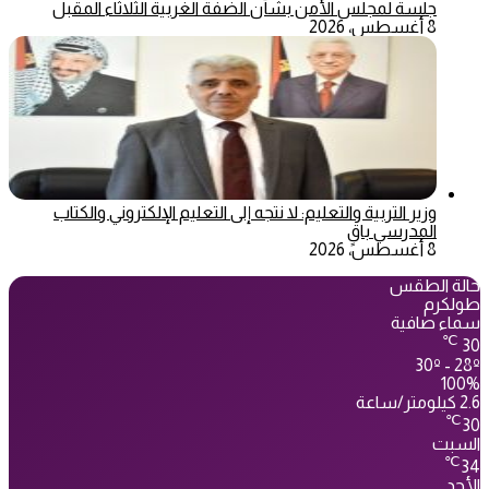
جلسة لمجلس الأمن بشأن الضفة الغربية الثلاثاء المقبل
8 أغسطس، 2026
وزير التربية والتعليم: لا نتجه إلى التعليم الإلكتروني والكتاب
المدرسي باقٍ
8 أغسطس، 2026
حالة الطقس
طولكرم
سماء صافية
℃
30
30º - 28º
100%
2.6 كيلومتر/ساعة
℃
30
السبت
℃
34
الأحد