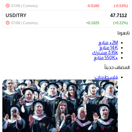
تابعونا
2M+
متابع
14K
متابع
835k
مشترك
+550K
متابع
المضاف حديثاً
فلسطينيات