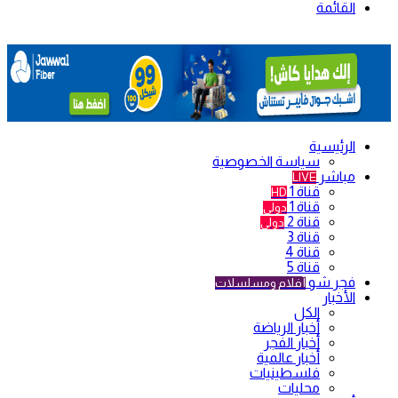
القائمة
الرئيسية
سياسة الخصوصية
مباشر
LIVE
قناة 1
HD
قناة 1
دولي
قناة 2
دولي
قناة 3
قناة 4
قناة 5
فجر شو
أفلام ومسلسلات
الأخبار
الكل
أخبار الرياضة
أخبار الفجر
أخبار عالمية
فلسطينيات
محليات