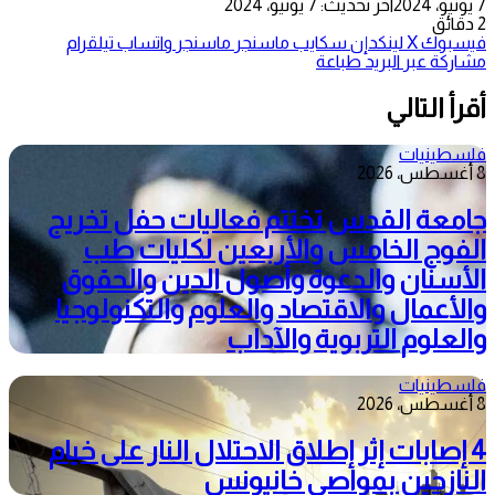
7 يونيو، 2024
آخر تحديث: 7 يونيو، 2024
2 دقائق
فيسبوك
‫X
لينكدإن
سكايب
ماسنجر
ماسنجر
واتساب
تيلقرام
مشاركة عبر البريد
طباعة
أقرأ التالي
فلسطينيات
8 أغسطس، 2026
جامعة القدس تختتم فعاليات حفل تخريج
الفوج الخامس والأربعين لكليات طب
الأسنان والدعوة وأصول الدين والحقوق
والأعمال والاقتصاد والعلوم والتكنولوجيا
والعلوم التربوية والآداب
فلسطينيات
8 أغسطس، 2026
4 إصابات إثر إطلاق الاحتلال النار على خيام
النازحين بمواصي خانيونس