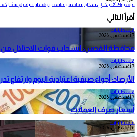
فيسبوك
‫X
لينكدإن
سكايب
ماسنجر
ماسنجر
واتساب
تيلقرام
مشاركة عب
أقرأ التالي
فلسطينيات
7 أغسطس، 2026
محافظة القدس: انسحاب قوات الاحتلال من م
فلسطينيات
7 أغسطس، 2026
الأرصاد: أجواء صيفية اعتيادية اليوم وارتفاع ت
فلسطينيات
7 أغسطس، 2026
أسعار صرف العملات
فلسطينيات
6 أغسطس، 2026