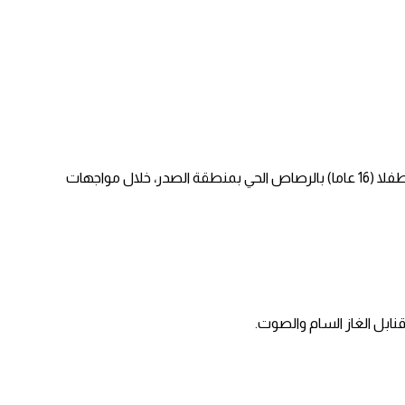
وقالت جمعية الهلال الأحمر الفلسطيني، إن طواقم الإسعاف نقلت شابا (20 عاما) إلى المستشفى عقب إصابته برصاص الاحتلال في الظهر، وطفلا (16 عاما) بالرصاص الحي بمنطقة الصدر، خلال مواجهات
نابل الغاز السام والصوت.