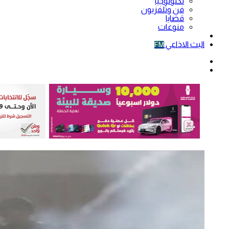
تكنولوجيا
فن وتلفزيون
قضايا
منوعات
فيديو
البث الاذاعي
FM
الوضع
المظلم