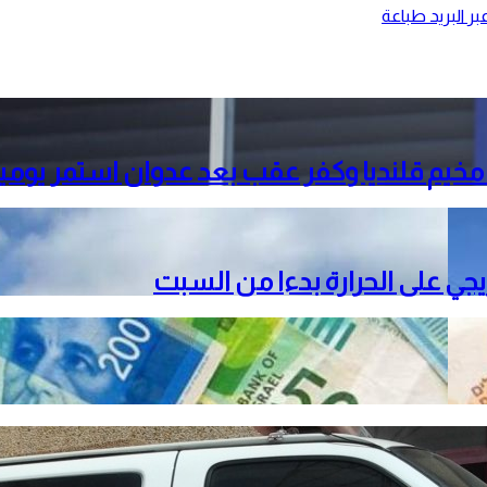
ر البريد
طباعة
خيم قلنديا وكفر عقب بعد عدوان استمر يومي
دريجي على الحرارة بدءا من السبت