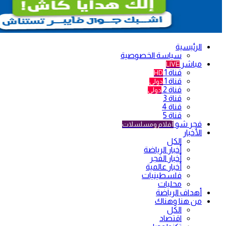
الرئيسية
سياسة الخصوصية
مباشر
LIVE
قناة 1
HD
قناة 1
دولي
قناة 2
دولي
قناة 3
قناة 4
قناة 5
فجر شو
أفلام ومسلسلات
الأخبار
الكل
أخبار الرياضة
أخبار الفجر
أخبار عالمية
فلسطينيات
محليات
أهداف الرياضة
من هنا وهناك
الكل
اقتصاد