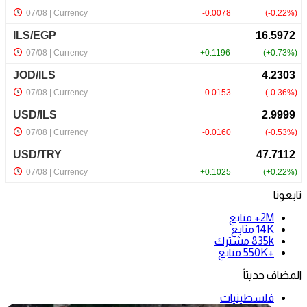
تابعونا
2M+
متابع
14K
متابع
835k
مشترك
+550K
متابع
المضاف حديثاً
فلسطينيات