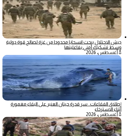
جيش الاحتلال يبحث انسحابا محدودا من غزة لصالح قوة دولية
وسط تشكيك أمني بفاعليتها
8 أغسطس، 2026
إطلاق الفقاعات.. سر قدرة حيتان العنبر على البقاء مغمورة
أثناء الاسترخاء
8 أغسطس، 2026