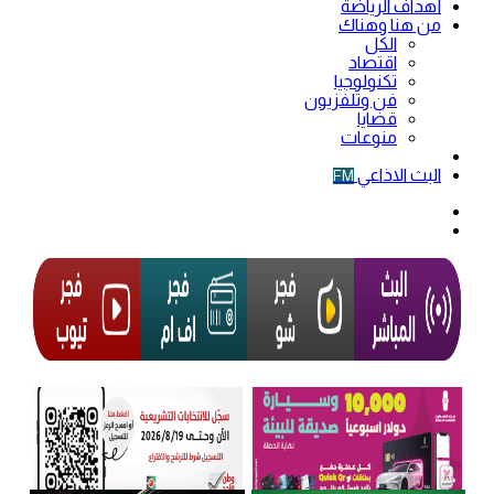
أهداف الرياضة
من هنا وهناك
الكل
اقتصاد
تكنولوجيا
فن وتلفزيون
قضايا
منوعات
فيديو
البث الاذاعي
FM
الوضع
المظلم