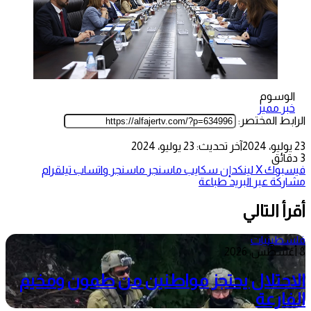
الوسوم
خبر مميز
الرابط المختصر:
23 يوليو، 2024
آخر تحديث: 23 يوليو، 2024
3 دقائق
فيسبوك
‫X
لينكدإن
سكايب
ماسنجر
ماسنجر
واتساب
تيلقرام
مشاركة عبر البريد
طباعة
أقرأ التالي
فلسطينيات
8 أغسطس، 2026
الاحتلال يحتجز مواطنين من طمون ومخيم
الفارعة