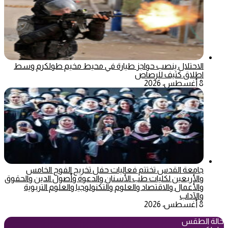
الاحتلال ينصب حواجز طيارة في محيط مخيم طولكرم وسط
اطلاق كثيف للرصاص
8 أغسطس، 2026
جامعة القدس تختتم فعاليات حفل تخريج الفوج الخامس
والأربعين لكليات طب الأسنان والدعوة وأصول الدين والحقوق
والأعمال والاقتصاد والعلوم والتكنولوجيا والعلوم التربوية
والآداب
8 أغسطس، 2026
حالة الطقس