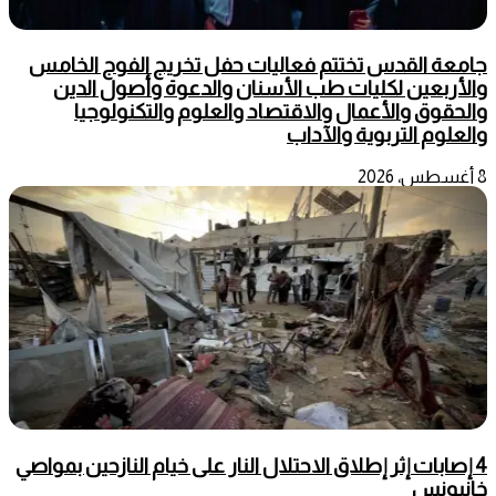
جامعة القدس تختتم فعاليات حفل تخريج الفوج الخامس
والأربعين لكليات طب الأسنان والدعوة وأصول الدين
والحقوق والأعمال والاقتصاد والعلوم والتكنولوجيا
والعلوم التربوية والآداب
8 أغسطس، 2026
4 إصابات إثر إطلاق الاحتلال النار على خيام النازحين بمواصي
خانيونس