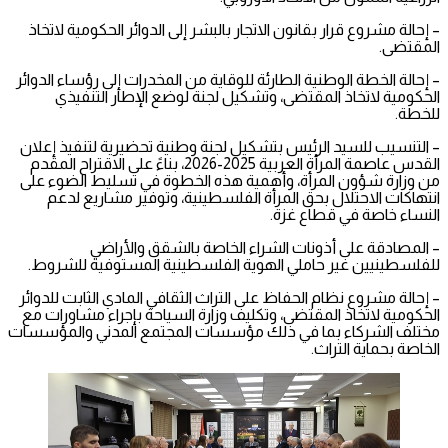
– إحالة مشروع قرار بقانون الاتجار بالبشر إلى الدوائر الحكومية لاتخاذ
المقتضى.
– إحالة الخطة الوطنية الطارئة للوقاية من المخدرات إلى رؤساء الدوائر
الحكومية لاتخاذ المقتضى، وتشكيل لجنة لوضع الإطار التنفيذي
للخطة.
– التنسيب للسيد الرئيس بتشكيل لجنة وطنية تحضيرية لتنفيذ إعلان
القدس عاصمة المرأة العربية 2025-2026، بناءً على الاقتراح المقدم
من وزارة شؤون المرأة، وأهمية هذه الخطوة في تسليط الضوء على
انتهاكات الاحتلال بحق المرأة الفلسطينية، وتوفير مشاريع لدعم
النساء خاصة في قطاع غزة.
– المصادقة على أذونات الشراء الخاصة بالشقق والأراضي
للفلسطينيين غير حاملي الهوية الفلسطينية المستوفية للشروط.
– إحالة مشروع نظام الحفاظ على التراث الثقافي المادي الثابت للدوائر
الحكومية لاتخاذ المقتضى، وتكليف وزارة السياحة بإجراء مشاورات مع
مختلف الشركاء بما في ذلك مؤسسات المجتمع المدني والمؤسسات
الخاصة بحماية التراث.