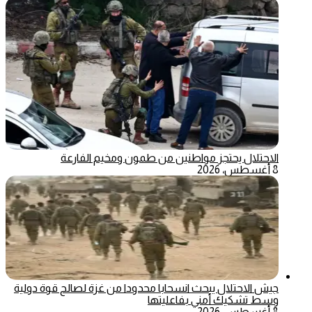
الاحتلال يحتجز مواطنين من طمون ومخيم الفارعة
8 أغسطس، 2026
جيش الاحتلال يبحث انسحابا محدودا من غزة لصالح قوة دولية
وسط تشكيك أمني بفاعليتها
8 أغسطس، 2026