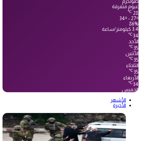
طولكرم
غيوم متفرقة
℃
28
34º - 27º
86%
3.4 كيلومتر/ساعة
℃
34
الأحد
℃
35
الأثنين
℃
35
الثلاثاء
℃
35
الأربعاء
℃
34
الخميس
الأشهر
الأخيرة