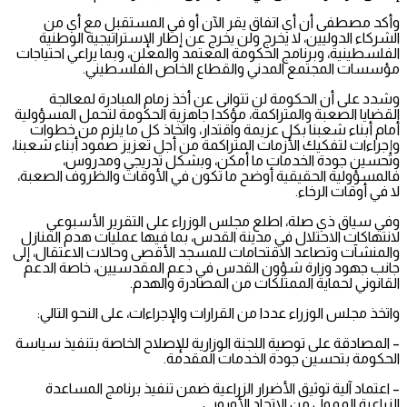
وأكد مصطفى أن أي اتفاق يقر الآن أو في المستقبل مع أي من
الشركاء الدوليين، لا يخرج ولن يخرج عن إطار الإستراتيجية الوطنية
الفلسطينية، وبرنامج الحكومة المعتمد والمعلن، وبما يراعي احتياجات
مؤسسات المجتمع المدني والقطاع الخاص الفلسطيني.
وشدد على أن الحكومة لن تتوانى عن أخذ زمام المبادرة لمعالجة
القضايا الصعبة والمتراكمة، مؤكدا جاهزية الحكومة لتحمل المسؤولية
أمام أبناء شعبنا بكل عزيمة واقتدار، واتخاذ كل ما يلزم من خطوات
وإجراءات لتفكيك الأزمات المتراكمة من أجل تعزيز صمود أبناء شعبنا،
وتحسين جودة الخدمات ما أمكن، وبشكل تدريجي ومدروس،
فالمسؤولية الحقيقية أوضح ما تكون في الأوقات والظروف الصعبة،
لا في أوقات الرخاء.
وفي سياق ذي صلة، اطلع مجلس الوزراء على التقرير الأسبوعي
لانتهاكات الاحتلال في مدينة القدس، بما فيها عمليات هدم المنازل
والمنشآت وتصاعد الاقتحامات للمسجد الأقصى وحالات الاعتقال، إلى
جانب جهود وزارة شؤون القدس في دعم المقدسيين، خاصة الدعم
القانوني لحماية الممتلكات من المصادرة والهدم.
واتخذ مجلس الوزراء عددا من القرارات والإجراءات، على النحو التالي:
– المصادقة على توصية اللجنة الوزارية للإصلاح الخاصة بتنفيذ سياسة
الحكومة بتحسين جودة الخدمات المقدمة.
– اعتماد آلية توثيق الأضرار الزراعية ضمن تنفيذ برنامج المساعدة
الزراعية الممول من الاتحاد الأوروبي.