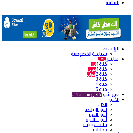
القائمة
الرئيسية
سياسة الخصوصية
مباشر
LIVE
قناة 1
HD
قناة 1
دولي
قناة 2
دولي
قناة 3
قناة 4
قناة 5
فجر شو
أفلام ومسلسلات
الأخبار
الكل
أخبار الرياضة
أخبار الفجر
أخبار عالمية
فلسطينيات
محليات