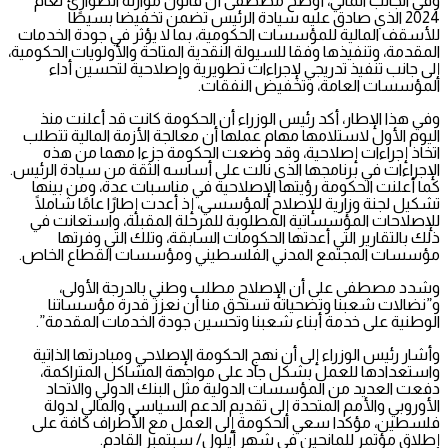
وفي الجانب المالي، أوضح مصطفى أن قانون موازنة الطوارئ لعام
2024 الذي صادق عليه سيادة الرئيس تضمن تخفيضا بسيطًا
للأسقف المالية للمؤسسات الحكومية، بما لا يؤثر في جودة الخدمات
المقدمة، وتنفيذها وفقا للسيولة النقدية المتاحة والأولويات الحكومية،
إلى جانب تنفيذ تدريجي لإجراءات تطويرية وإصلاحية لتحسين أداء
المؤسسات العامة، وتخفيض النفقات.
وفي هذا الإطار، أكد رئيس الوزراء أن الحكومة كانت قد أعلنت منذ
اليوم الأول لاستلامها مهام عملها أن معالجة الأزمة المالية تتطلب
اتخاذ إجراءات إصلاحية، وقد وضعت الحكومة جزءا مهما من هذه
الإجراءات في برنامجها الذي نالت على أساسه الثقة من سيادة الرئيس.
كما أعلنت الحكومة رؤيتها الإصلاحية في مناسبات عدة، ومن بينها
تشكيل لجنة وزارية للإصلاح المؤسسي، إذ أعدت إطارًا عامًا شاملًا
للإصلاحات المؤسساتية المطلوبة للمرحلة المقبلة، واستعانت في
ذلك بالتقارير التي أعدتها الحكومات السابقة، وتلك التي وفرتها
مؤسسات المجتمع المدني الفلسطيني ومؤسسات القطاع الخاص.
وشدد مصطفى على أن الإصلاح مطلب وطني بالدرجة الأولى،
و”نضالات شعبنا وتضحياته تستحق منا أن نعزز قدرة مؤسساتنا
الوطنية على خدمة أبناء شعبنا وتحسين جودة الخدمات المقدمة”.
وأشار رئيس الوزراء إلى أن نهج الحكومة الإصلاحي ومبادرتها الذاتية
واستعدادها للعمل بشكل جاد على مواجهة المشاكل المتراكمة،
دفعت العديد من المؤسسات الدولية مثل البنك الدولي والاتحاد
الأوروبي والأمم المتحدة إلى تقديم الدعم السياسي والمالي لدولة
فلسطين، مؤكدا سعي الحكومة إلى العمل مع الأطراف كافة على
إطلاق مؤتمر للمانحين في شهر أيلول/ سبتمبر القادم.