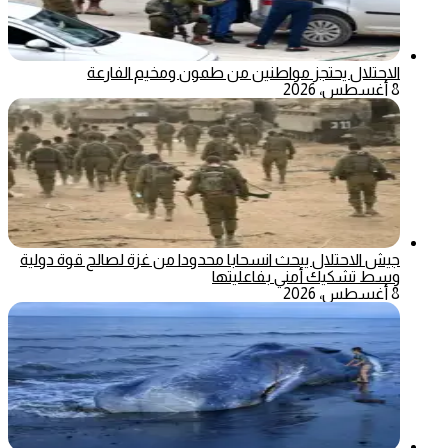
الاحتلال يحتجز مواطنين من طمون ومخيم الفارعة
8 أغسطس، 2026
جيش الاحتلال يبحث انسحابا محدودا من غزة لصالح قوة دولية
وسط تشكيك أمني بفاعليتها
8 أغسطس، 2026