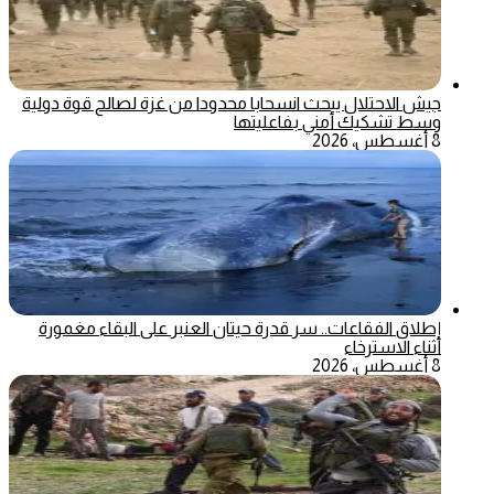
جيش الاحتلال يبحث انسحابا محدودا من غزة لصالح قوة دولية
وسط تشكيك أمني بفاعليتها
8 أغسطس، 2026
إطلاق الفقاعات.. سر قدرة حيتان العنبر على البقاء مغمورة
أثناء الاسترخاء
8 أغسطس، 2026