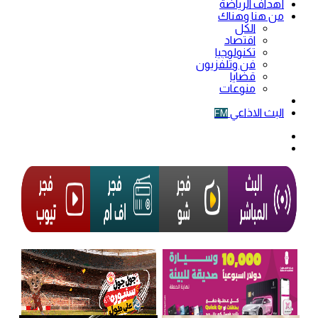
أهداف الرياضة
من هنا وهناك
الكل
اقتصاد
تكنولوجيا
فن وتلفزيون
قضايا
منوعات
فيديو
البث الاذاعي
FM
الوضع
المظلم