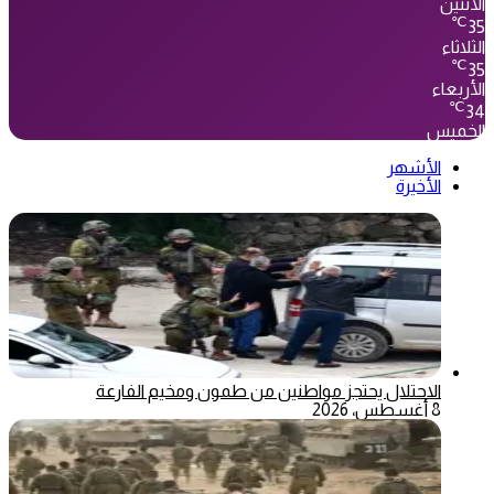
الأثنين
℃
35
الثلاثاء
℃
35
الأربعاء
℃
34
الخميس
الأشهر
الأخيرة
الاحتلال يحتجز مواطنين من طمون ومخيم الفارعة
8 أغسطس، 2026