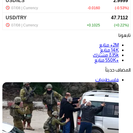
تابعونا
2M+
متابع
14K
متابع
835k
مشترك
+550K
متابع
المضاف حديثاً
فلسطينيات