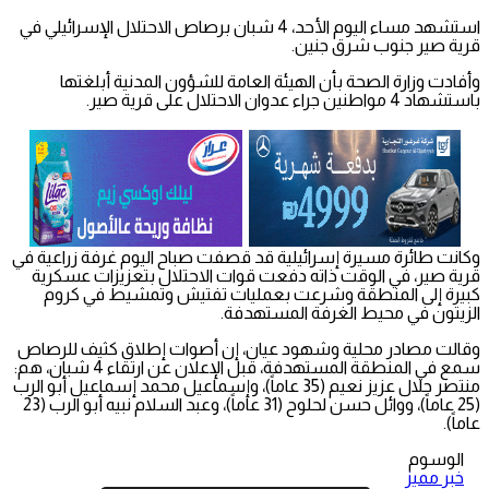
استشهد مساء اليوم الأحد، 4 شبان برصاص الاحتلال الإسرائيلي في
قرية صير جنوب شرق جنين.
وأفادت وزارة الصحة بأن الهيئة العامة للشؤون المدنية أبلغتها
باستشهاد 4 مواطنين جراء عدوان الاحتلال على قرية صير.
وكانت طائرة مسيرة إسرائيلية قد قصفت صباح اليوم غرفة زراعية في
قرية صير، في الوقت ذاته دفعت قوات الاحتلال بتعزيزات عسكرية
كبيرة إلى المنطقة وشرعت بعمليات تفتيش وتمشيط في كروم
الزيتون في محيط الغرفة المستهدفة.
وقالت مصادر محلية وشهود عيان، إن أصوات إطلاق كثيف للرصاص
سمع في المنطقة المستهدفة، قبل الإعلان عن ارتقاء 4 شبان، هم:
منتصر جلال عزيز نعيم (35 عاماً)، وإسماعيل محمد إسماعيل أبو الرب
(25 عاماً)، ووائل حسن لحلوح (31 عاماً)، وعبد السلام نبيه أبو الرب (23
عاماً).
الوسوم
خبر مميز