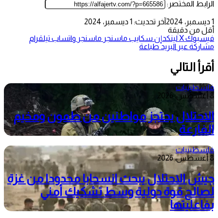
الرابط المختصر:
1 ديسمبر، 2024
آخر تحديث: 1 ديسمبر، 2024
أقل من دقيقة
فيسبوك
‫X
لينكدإن
سكايب
ماسنجر
ماسنجر
واتساب
تيلقرام
مشاركة عبر البريد
طباعة
أقرأ التالي
فلسطينيات
8 أغسطس، 2026
الاحتلال يحتجز مواطنين من طمون ومخيم
الفارعة
فلسطينيات
8 أغسطس، 2026
جيش الاحتلال يبحث انسحابا محدودا من غزة
لصالح قوة دولية وسط تشكيك أمني
بفاعليتها