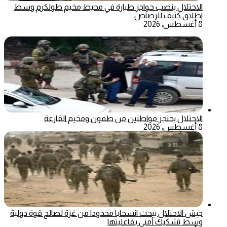
الاحتلال ينصب حواجز طيارة في محيط مخيم طولكرم وسط
اطلاق كثيف للرصاص
8 أغسطس، 2026
الاحتلال يحتجز مواطنين من طمون ومخيم الفارعة
8 أغسطس، 2026
جيش الاحتلال يبحث انسحابا محدودا من غزة لصالح قوة دولية
وسط تشكيك أمني بفاعليتها