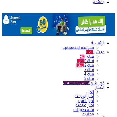
القائمة
الرئيسية
سياسة الخصوصية
مباشر
LIVE
قناة 1
HD
قناة 1
دولي
قناة 2
دولي
قناة 3
قناة 4
قناة 5
فجر شو
أفلام ومسلسلات
الأخبار
الكل
أخبار الرياضة
أخبار الفجر
أخبار عالمية
فلسطينيات
محليات