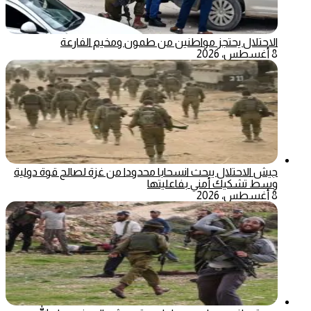
الاحتلال يحتجز مواطنين من طمون ومخيم الفارعة
8 أغسطس، 2026
جيش الاحتلال يبحث انسحابا محدودا من غزة لصالح قوة دولية
وسط تشكيك أمني بفاعليتها
8 أغسطس، 2026