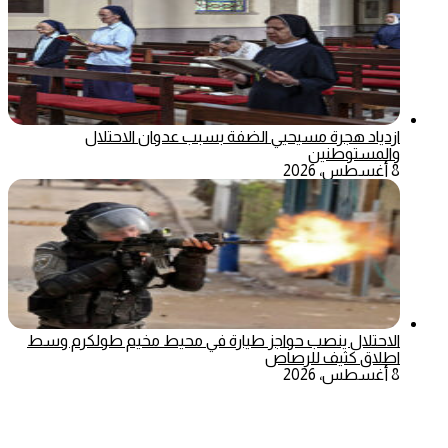
ازدياد هجرة مسيحيي الضفة بسبب عدوان الاحتلال
والمستوطنين
8 أغسطس، 2026
الاحتلال ينصب حواجز طيارة في محيط مخيم طولكرم وسط
اطلاق كثيف للرصاص
8 أغسطس، 2026
‫X
تيلقرام
ماسنجر
ماسنجر
واتساب
فيسبوك