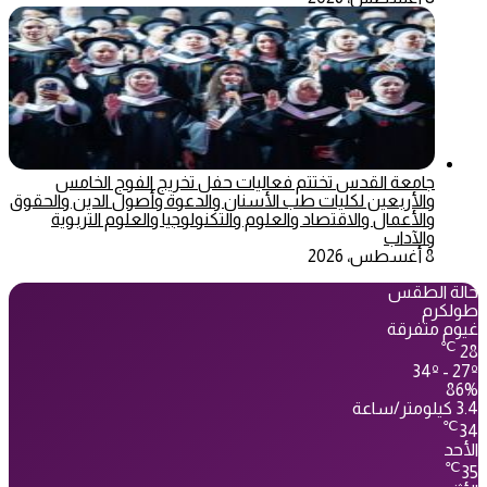
جامعة القدس تختتم فعاليات حفل تخريج الفوج الخامس
والأربعين لكليات طب الأسنان والدعوة وأصول الدين والحقوق
والأعمال والاقتصاد والعلوم والتكنولوجيا والعلوم التربوية
والآداب
8 أغسطس، 2026
حالة الطقس
طولكرم
غيوم متفرقة
℃
28
34º - 27º
86%
3.4 كيلومتر/ساعة
℃
34
الأحد
℃
35