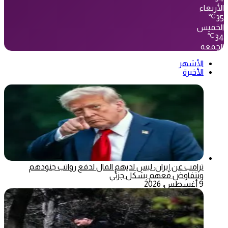
الأربعاء
℃
35
الخميس
℃
34
الجمعة
الأشهر
الأخيرة
ترامب عن إيران: ليس لديهم المال لدفع رواتب جنودهم
ونتفاوض معهم بشكل جزئي
9 أغسطس، 2026