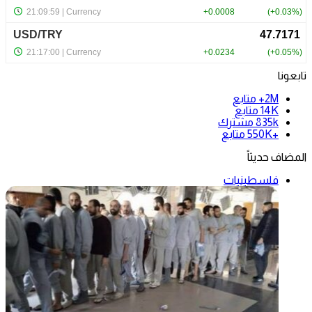
تابعونا
2M+
متابع
14K
متابع
835k
مشترك
+550K
متابع
المضاف حديثاً
فلسطينيات