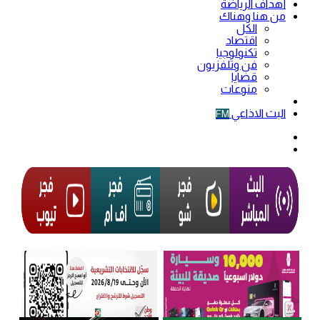
أهداف الرياضة
من هنا وهناك
الكل
اقتصاد
تكنولوجيا
فن وتلفزيون
قضايا
منوعات
فيديو
البث الاذاعي
FM
الوضع
المظلم