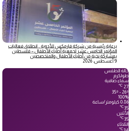
برعاية رئيسية من شركة فارمكس للأدوية .. انطلاق فعاليات
المؤتمر الخامس عشر لجمعية أطباء الأطفال – فلسطين
بمشاركة نخبة من أطباء الأطفال والمتخصصين
9 أغسطس، 2026
حالة الطقس
طولكرم
سماء صافية
℃
27
35º - 26º
100%
0.86 كيلومتر/ساعة
℃
35
الأثنين
℃
35
الثلاثاء
℃
34