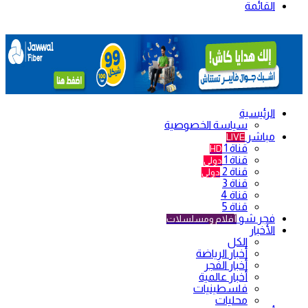
القائمة
الرئيسية
سياسة الخصوصية
مباشر
LIVE
قناة 1
HD
قناة 1
دولي
قناة 2
دولي
قناة 3
قناة 4
قناة 5
فجر شو
أفلام ومسلسلات
الأخبار
الكل
أخبار الرياضة
أخبار الفجر
أخبار عالمية
فلسطينيات
محليات