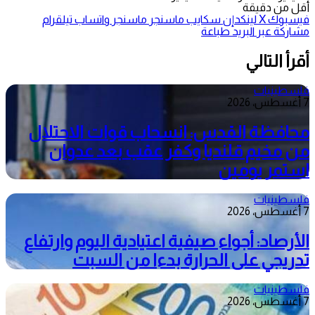
أقل من دقيقة
فيسبوك
‫X
لينكدإن
سكايب
ماسنجر
ماسنجر
واتساب
تيلقرام
مشاركة عبر البريد
طباعة
أقرأ التالي
فلسطينيات
7 أغسطس، 2026
محافظة القدس: انسحاب قوات الاحتلال
من مخيم قلنديا وكفر عقب بعد عدوان
استمر يومين
فلسطينيات
7 أغسطس، 2026
الأرصاد: أجواء صيفية اعتيادية اليوم وارتفاع
تدريجي على الحرارة بدءا من السبت
فلسطينيات
7 أغسطس، 2026