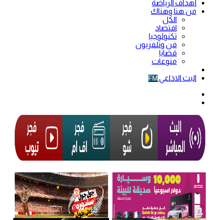
أهداف الرياضة
من هنا وهناك
الكل
اقتصاد
تكنولوجيا
فن وتلفزيون
قضايا
منوعات
فيديو
البث الاذاعي
FM
الوضع
المظلم