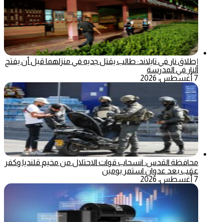
إطلاق نار في تايلاند: طالب يقتل جديه في منزلهما قبل أن يفتح
النار في المدرسة
7 أغسطس، 2026
محافظة القدس: انسحاب قوات الاحتلال من مخيم قلنديا وكفر
عقب بعد عدوان استمر يومين
7 أغسطس، 2026