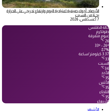
الأرصاد: أجواء صيفية اعتيادية اليوم وارتفاع تدريجي على الحرارة
بدءا من السبت
7 أغسطس، 2026
حالة الطقس
طولكرم
غيوم متفرقة
℃
26
33º - 26º
87%
3.37 كيلومتر/ساعة
℃
33
السبت
℃
34
الأحد
℃
35
الأثنين
℃
35
الثلاثاء
℃
35
الأربعاء
الأشهر