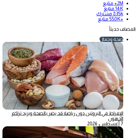
2M+
متابع
14K
متابع
835k
مشترك
+550K
متابع
المضاف حديثاً
صحة وجمال
الإفراط في البروتين دون رياضة قد يضر بالصحة ويزيد تراكم
الدهون
7 أغسطس، 2026