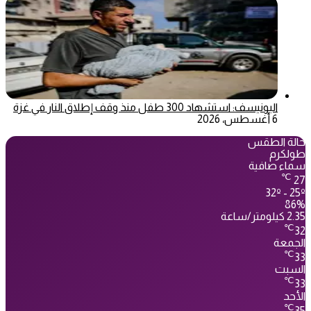
اليونيسف: استشهاد 300 طفل منذ وقف إطلاق النار في غزة
6 أغسطس، 2026
حالة الطقس
طولكرم
سماء صافية
℃
27
32º - 25º
86%
2.35 كيلومتر/ساعة
℃
32
الجمعة
℃
33
السبت
℃
33
الأحد
℃
35