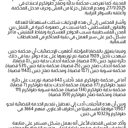
المدينة، كما تعرضت محكمة بداية وصلح طولكرم لاعتداء في
27/1/2025، وهدم الاحتلال جزءًا من المبنى وجرف مدخل المحكمة،
وأغلقه بالسواتر الترابية.
وأشار المجلس إلى أن هذه الإجراءات شكلت استهدافًا للعدالة
والقانون الفلسطيني، كما تسببت في صعوبة كبيرة في التنقل بين
المدن الفلسطينية بسبب الحواجز العسكرية ونقاط التفتيش، ما أثر
بشكل كبير على سير العمل في بقية المحاكم في المحافظات
الشمالية.
وفيما يتعلق بالقضايا المؤجلة، أظهرت الإحصائيات أن محكمة جنين
شهدت تأجيل 1989 قضية، تم توزيعها على عدة دوائر، بما في ذلك
دائرة تنفيذ جنين (89 قضية)، محكمة أحداث بداية جنين (8 قضايا)،
محكمة أحداث صلح جنين (25 قضية)، محكمة بداية جنين (531 قضية)،
محكمة تسوية جنين (187 قضية)، ومحكمة صلح جنين (1148 قضية).
أما في محكمة طولكرم، فقد تأجلت 648 قضية، توزعت على دائرة
تنفيذ طولكرم (37 قضية)، محكمة أحداث بداية طولكرم (7 قضايا)،
محكمة بداية طولكرم (134 قضية)، محكمة تسوية طولكرم (111
قضية)، ومحكمة صلح طولكرم (359 قضية).
وبين أن هذه التأجيلات أدت إلى تعطيل تقديم الخدمة القضائية لنحو
13987 مواطنًا فلسطينيًا من أطراف الدعاوى، منهم 3664 في
طولكرم و10323 في جنين.
وأكد مجلس القضاء الأعلى أنه يعمل بشكل مستمر على متابعة
التطورات الميدانية، ويقوم بإعادة انتداب وتوزيع القضاة والموظفين