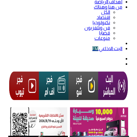
أهداف الرياضة
من هنا وهناك
الكل
اقتصاد
تكنولوجيا
فن وتلفزيون
قضايا
منوعات
فيديو
البث الاذاعي
FM
الوضع
المظلم