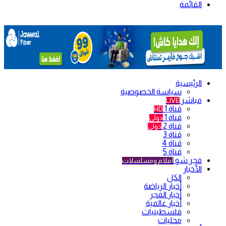
القائمة
الرئيسية
سياسة الخصوصية
مباشر
LIVE
قناة 1
HD
قناة 1
دولي
قناة 2
دولي
قناة 3
قناة 4
قناة 5
فجر شو
أفلام ومسلسلات
الأخبار
الكل
أخبار الرياضة
أخبار الفجر
أخبار عالمية
فلسطينيات
محليات