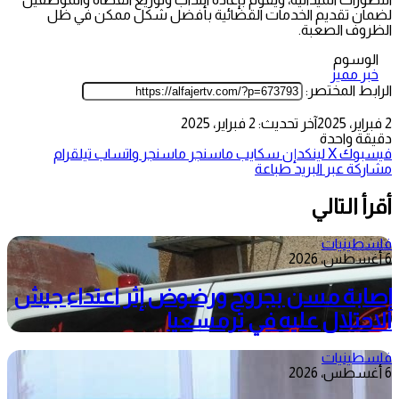
لضمان تقديم الخدمات القضائية بأفضل شكل ممكن في ظل
الظروف الصعبة.
الوسوم
خبر مميز
الرابط المختصر:
2 فبراير، 2025
آخر تحديث: 2 فبراير، 2025
دقيقة واحدة
فيسبوك
‫X
لينكدإن
سكايب
ماسنجر
ماسنجر
واتساب
تيلقرام
مشاركة عبر البريد
طباعة
أقرأ التالي
فلسطينيات
6 أغسطس، 2026
إصابة مسن بجروح ورضوض إثر اعتداء جيش
الاحتلال عليه في ترمسعيا
فلسطينيات
6 أغسطس، 2026