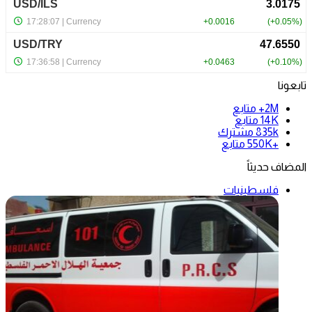
تابعونا
2M+
متابع
14K
متابع
835k
مشترك
+550K
متابع
المضاف حديثاً
فلسطينيات