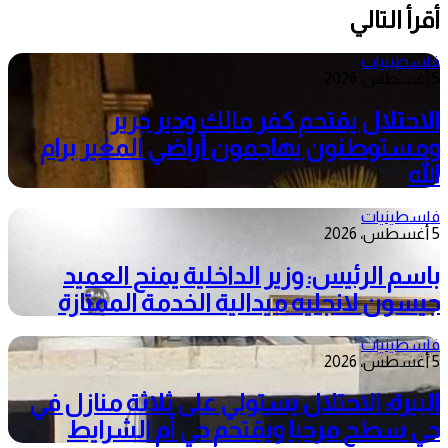
أقرأ التالي
فلسطينيات
5 أغسطس، 2026
الاحتلال يقتحم كفر مالك ودير جرير
ومستوطنون يهاجمون أراضي المغير برام
الله
فلسطينيات
5 أغسطس، 2026
باسم الرئيس: وزير الداخلية يمنح العميد
جيسون لانجليه ميدالية الخدمة الممتازة
فلسطينيات
5 أغسطس، 2026
البيرة: الاحتلال يستولي على ثلاثة منازل في
حي سطح مرحبا ويقتحم حي أم الشرايط