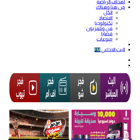
أهداف الرياضة
من هنا وهناك
الكل
اقتصاد
تكنولوجيا
فن وتلفزيون
قضايا
منوعات
فيديو
البث الاذاعي
FM
الوضع
المظلم