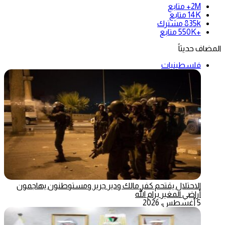
2M+
متابع
14K
متابع
835k
مشترك
+550K
متابع
المضاف حديثاً
فلسطينيات
الاحتلال يقتحم كفر مالك ودير جرير ومستوطنون يهاجمون
أراضي المغير برام الله
5 أغسطس، 2026