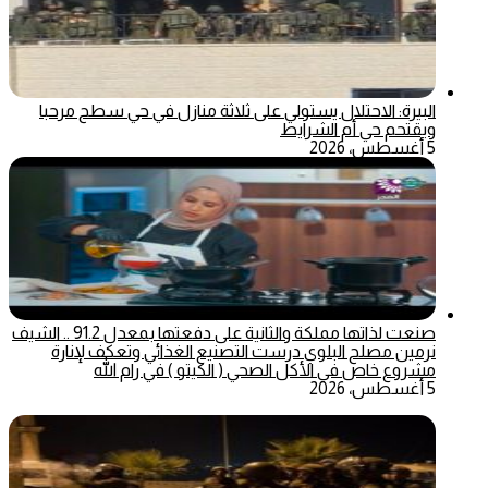
البيرة: الاحتلال يستولي على ثلاثة منازل في حي سطح مرحبا
ويقتحم حي أم الشرايط
5 أغسطس، 2026
صنعت لذاتها مملكة والثانية على دفعتها بمعدل 91.2 .. الشيف
نرمين مصلح البلوي درست التصنيع الغذائي وتعكف لإنارة
مشروع خاص في الأكل الصحي ( الكيتو ) في رام الله
5 أغسطس، 2026