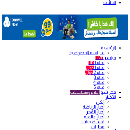
القائمة
الرئيسية
سياسة الخصوصية
مباشر
LIVE
قناة 1
HD
قناة 1
دولي
قناة 2
دولي
قناة 3
قناة 4
قناة 5
فجر شو
أفلام ومسلسلات
الأخبار
الكل
أخبار الرياضة
أخبار الفجر
أخبار عالمية
فلسطينيات
محليات