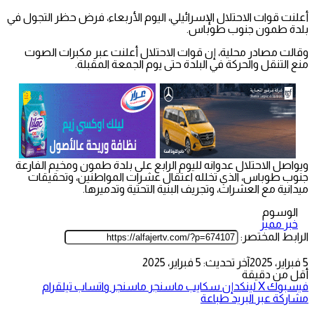
أعلنت قوات الاحتلال الإسرائيلي، اليوم الأربعاء، فرض حظر التجول في
بلدة طمون جنوب طوباس.
وقالت مصادر محلية، إن قوات الاحتلال أعلنت عبر مكبرات الصوت
منع التنقل والحركة في البلدة حتى يوم الجمعة المقبلة.
ويواصل الاحتلال عدوانه لليوم الرابع على بلدة طمون ومخيم الفارعة
جنوب طوباس، الذي تخلله اعتقال عشرات المواطنين، وتحقيقات
ميدانية مع العشرات، وتجريف البنية التحتية وتدميرها.
الوسوم
خبر مميز
الرابط المختصر:
5 فبراير، 2025
آخر تحديث: 5 فبراير، 2025
أقل من دقيقة
فيسبوك
‫X
لينكدإن
سكايب
ماسنجر
ماسنجر
واتساب
تيلقرام
مشاركة عبر البريد
طباعة