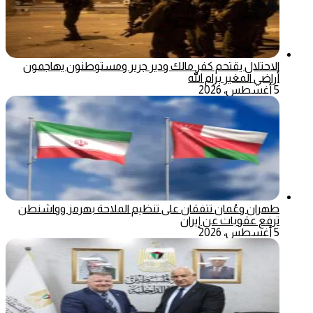
الاحتلال يقتحم كفر مالك ودير جرير ومستوطنون يهاجمون
أراضي المغير برام الله
5 أغسطس، 2026
طهران وعُمان تتفقان على تنظيم الملاحة بهرمز وواشنطن
ترفع عقوبات عن إيران
5 أغسطس، 2026