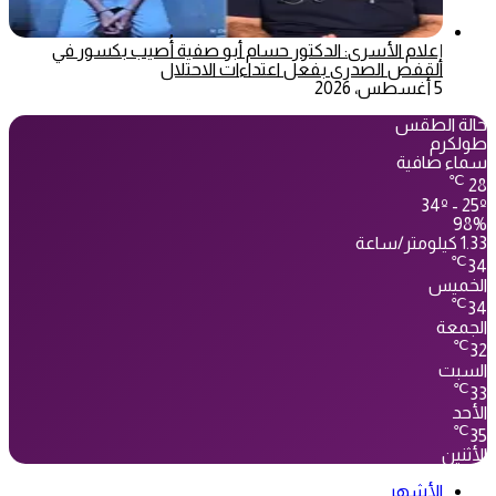
إعلام الأسرى: الدكتور حسام أبو صفية أُصيب بكسور في
القفص الصدري بفعل اعتداءات الاحتلال
5 أغسطس، 2026
حالة الطقس
طولكرم
سماء صافية
℃
28
34º - 25º
98%
1.33 كيلومتر/ساعة
℃
34
الخميس
℃
34
الجمعة
℃
32
السبت
℃
33
الأحد
℃
35
الأثنين
الأشهر