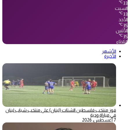
℃
33
السبت
℃
33
الأحد
℃
35
الأثنين
℃
35
الثلاثاء
الأشهر
الأخيرة
فوز منتخب فلسطين الشتات (لبنان) على منتخب شباب لبنان
في مباراة ودية
7 أغسطس، 2026