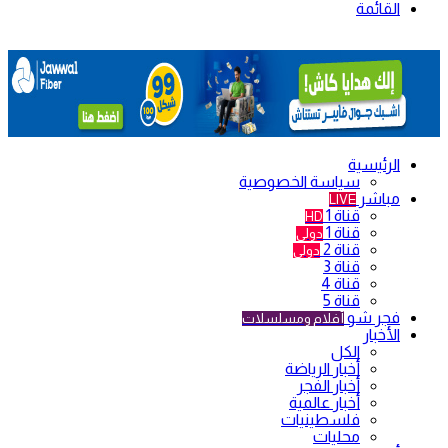
القائمة
الرئيسية
سياسة الخصوصية
مباشر
LIVE
قناة 1
HD
قناة 1
دولي
قناة 2
دولي
قناة 3
قناة 4
قناة 5
فجر شو
أفلام ومسلسلات
الأخبار
الكل
أخبار الرياضة
أخبار الفجر
أخبار عالمية
فلسطينيات
محليات