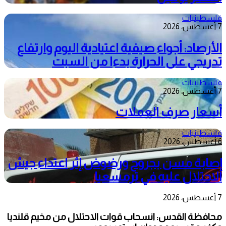
فلسطينيات
7 أغسطس، 2026
الأرصاد: أجواء صيفية اعتيادية اليوم وارتفاع
تدريجي على الحرارة بدءا من السبت
فلسطينيات
7 أغسطس، 2026
أسعار صرف العملات
فلسطينيات
6 أغسطس، 2026
إصابة مسن بجروح ورضوض إثر اعتداء جيش
الاحتلال عليه في ترمسعيا
7 أغسطس، 2026
محافظة القدس: انسحاب قوات الاحتلال من مخيم قلنديا