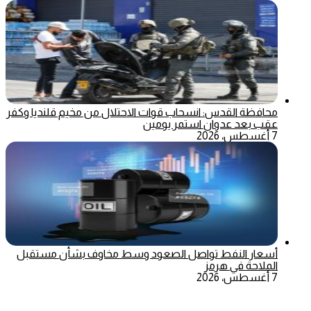
محافظة القدس: انسحاب قوات الاحتلال من مخيم قلنديا وكفر
عقب بعد عدوان استمر يومين
7 أغسطس، 2026
أسعار النفط تواصل الصعود وسط مخاوف بشأن مستقبل
الملاحة في هرمز
7 أغسطس، 2026
‫X
تيلقرام
ماسنجر
ماسنجر
واتساب
فيسبوك