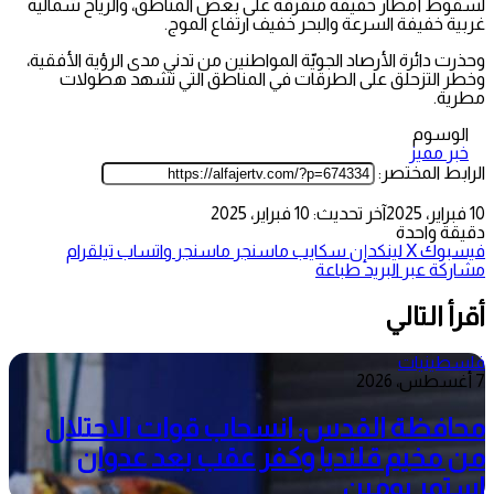
لسقوط أمطار خفيفة متفرقة على بعض المناطق، والرياح شمالية
غربية خفيفة السرعة والبحر خفيف ارتفاع الموج.
وحذرت دائرة الأرصاد الجويّة المواطنين من تدني مدى الرؤية الأفقية،
وخطر التزحلق على الطرقات في المناطق التي تشهد هطولات
مطرية.
الوسوم
خبر مميز
الرابط المختصر:
10 فبراير، 2025
آخر تحديث: 10 فبراير، 2025
دقيقة واحدة
فيسبوك
‫X
لينكدإن
سكايب
ماسنجر
ماسنجر
واتساب
تيلقرام
مشاركة عبر البريد
طباعة
أقرأ التالي
فلسطينيات
7 أغسطس، 2026
محافظة القدس: انسحاب قوات الاحتلال
من مخيم قلنديا وكفر عقب بعد عدوان
استمر يومين