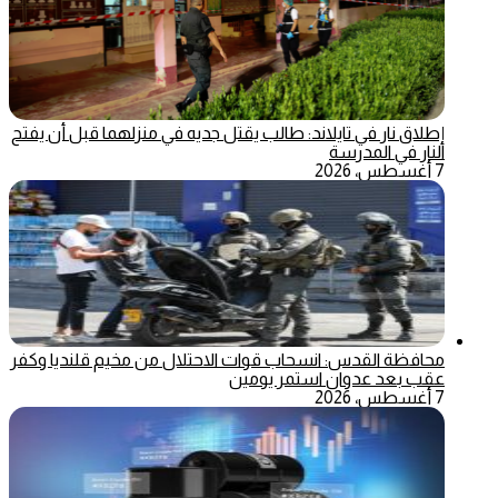
إطلاق نار في تايلاند: طالب يقتل جديه في منزلهما قبل أن يفتح
النار في المدرسة
7 أغسطس، 2026
محافظة القدس: انسحاب قوات الاحتلال من مخيم قلنديا وكفر
عقب بعد عدوان استمر يومين
7 أغسطس، 2026