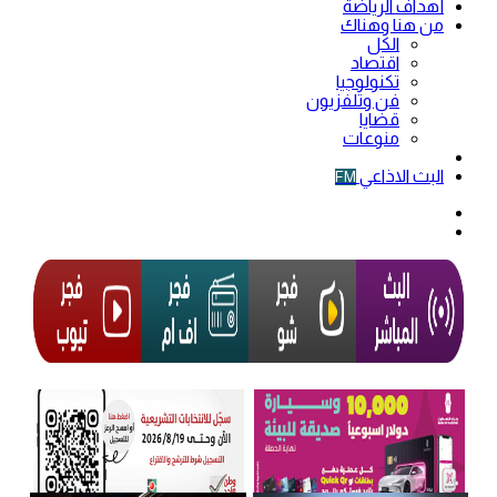
أهداف الرياضة
من هنا وهناك
الكل
اقتصاد
تكنولوجيا
فن وتلفزيون
قضايا
منوعات
فيديو
البث الاذاعي
FM
الوضع
المظلم