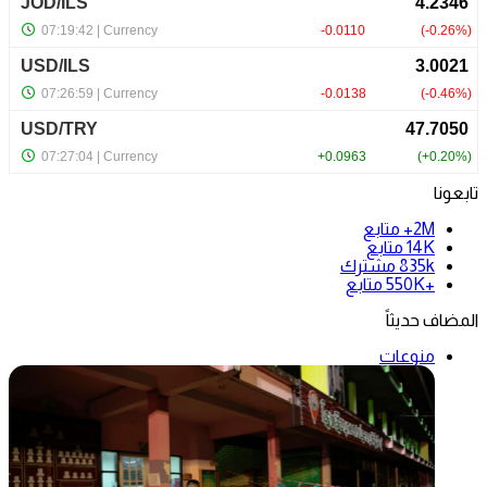
تابعونا
2M+
متابع
14K
متابع
835k
مشترك
+550K
متابع
المضاف حديثاً
منوعات