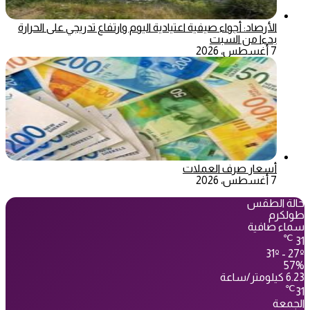
الأرصاد: أجواء صيفية اعتيادية اليوم وارتفاع تدريجي على الحرارة
بدءا من السبت
7 أغسطس، 2026
أسعار صرف العملات
7 أغسطس، 2026
حالة الطقس
طولكرم
سماء صافية
℃
31
31º - 27º
57%
6.23 كيلومتر/ساعة
℃
31
الجمعة