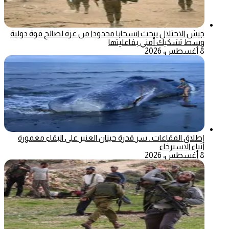
جيش الاحتلال يبحث انسحابا محدودا من غزة لصالح قوة دولية
وسط تشكيك أمني بفاعليتها
8 أغسطس، 2026
إطلاق الفقاعات.. سر قدرة حيتان العنبر على البقاء مغمورة
أثناء الاسترخاء
8 أغسطس، 2026