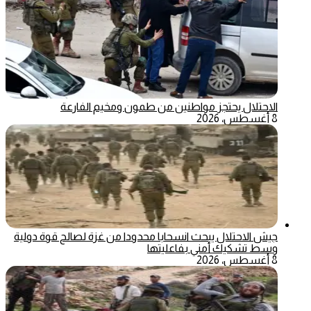
الاحتلال يحتجز مواطنين من طمون ومخيم الفارعة
8 أغسطس، 2026
جيش الاحتلال يبحث انسحابا محدودا من غزة لصالح قوة دولية
وسط تشكيك أمني بفاعليتها
8 أغسطس، 2026