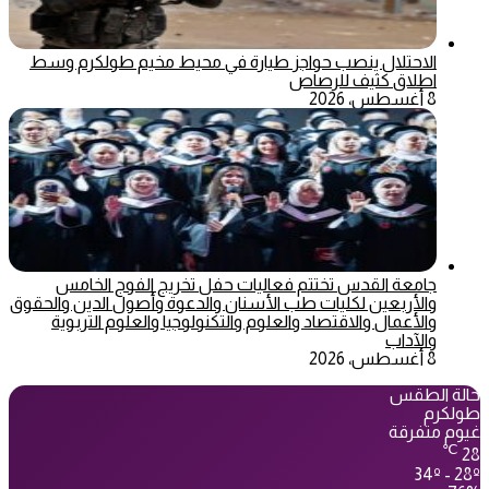
الاحتلال ينصب حواجز طيارة في محيط مخيم طولكرم وسط
اطلاق كثيف للرصاص
8 أغسطس، 2026
جامعة القدس تختتم فعاليات حفل تخريج الفوج الخامس
والأربعين لكليات طب الأسنان والدعوة وأصول الدين والحقوق
والأعمال والاقتصاد والعلوم والتكنولوجيا والعلوم التربوية
والآداب
8 أغسطس، 2026
حالة الطقس
طولكرم
غيوم متفرقة
℃
28
34º - 28º