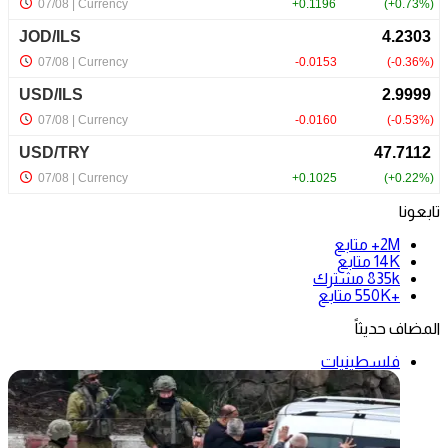
تابعونا
2M+
متابع
14K
متابع
835k
مشترك
+550K
متابع
المضاف حديثاً
فلسطينيات