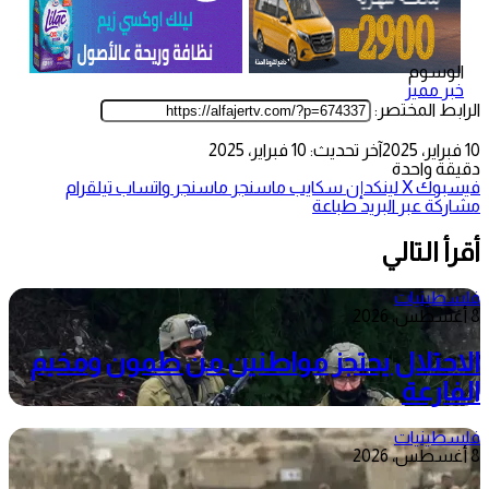
الوسوم
خبر مميز
الرابط المختصر:
10 فبراير، 2025
آخر تحديث: 10 فبراير، 2025
دقيقة واحدة
فيسبوك
‫X
لينكدإن
سكايب
ماسنجر
ماسنجر
واتساب
تيلقرام
مشاركة عبر البريد
طباعة
أقرأ التالي
فلسطينيات
8 أغسطس، 2026
الاحتلال يحتجز مواطنين من طمون ومخيم
الفارعة
فلسطينيات
8 أغسطس، 2026