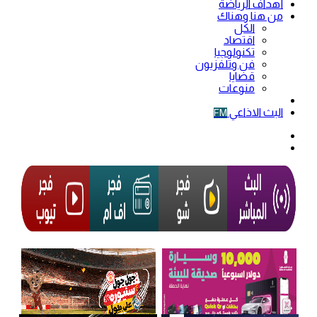
أهداف الرياضة
من هنا وهناك
الكل
اقتصاد
تكنولوجيا
فن وتلفزيون
قضايا
منوعات
فيديو
البث الاذاعي
FM
الوضع
المظلم