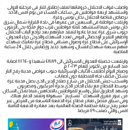
واصلت قوات الاحتلال خروقاتها لملف إطلاق للنار في مرحلته الاولى.
واستشهد اربعة مواطنين في ساعات المساء من يوم امس الأحد
برصاص قناصة الاحتلال بخان يونس وغرة.
وارتقت مواطنة في السبعين من عمرها في بلدة القرارة شمال شرق
خان يونس فيما استشهد ثلاثة مواطنين قرب دوار ملكة بحي الزيتون
جنوب شرق غزة عندما عادوا لتفقد منازلهم بعد تراجع آليات الاحتلال.
وأظهر التقرير الإحصائي اليومي لعدد الشهداء والجرحى جراء العدوان
الإسرائيلي على قطاع غزة وصول مشافي قطاع غزة ثمانيك شهداء
منهم سبعة شهداء انتشال، وشهيد جديد وإصابتين خلال 24 ساعة
الماضية.
وارتفعت حصيلة العدوان الاسرائيلي الى ٤٨١٨٩ شهيدا و ١١١٦٤٠ اصابة
منذ السابع من اكتوبر للعام ٢٠٢٣ م.
وصباح اليوم أطلقت الأليات الإسرائيلية جنوب مواصي مدينة رفح النار
بشكل مكثف تجاه المنطقة دون اصابات.
وانسحب جيش الاحتلال من شارع صلاح الدين الذي يصل مدينة غزة
بوسط القطاع مع بقاء الحاجز الذي يديره أمريكيون ومصريون.
وشهد الطريق تنقل واسع للمواطنين بالاتجاهين فيما تمكن السكان
من عبور مفرق الشهداء ” نتساريم ” بسهولة وتفقد الدمار هناك.
وفي سياق متصل تغادر قطاع غزة الدفعة التاسعة من المرضى عبر
معبر رفح برعاية منظمة الصحة العالمية بعد مغادرة الدفعة الثامنة
امس والتي ضمت ٤٩ مريضا.