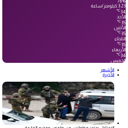
76%
3.23 كيلومتر/ساعة
℃
34
الأحد
℃
35
الأثنين
℃
35
الثلاثاء
℃
35
الأربعاء
℃
34
الخميس
الأشهر
الأخيرة
الاحتلال يحتجز مواطنين من طمون ومخيم الفارعة