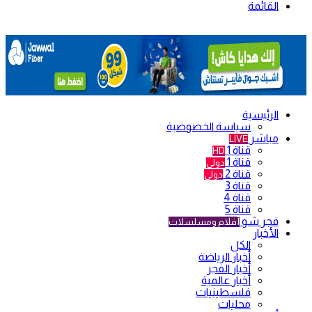
القائمة
الرئيسية
سياسة الخصوصية
مباشر
LIVE
قناة 1
HD
قناة 1
دولي
قناة 2
دولي
قناة 3
قناة 4
قناة 5
فجر شو
أفلام ومسلسلات
الأخبار
الكل
أخبار الرياضة
أخبار الفجر
أخبار عالمية
فلسطينيات
محليات