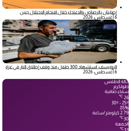
إصابتان بالرصاص والاعتداء خلال اقتحام الاحتلال جنين
6 أغسطس، 2026
اليونيسف: استشهاد 300 طفل منذ وقف إطلاق النار في غزة
6 أغسطس، 2026
حالة الطقس
طولكرم
سماء صافية
℃
26
30º - 25º
85%
2.79 كيلومتر/ساعة
℃
30
الجمعة
℃
33