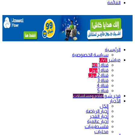
القائمة
الرئيسية
سياسة الخصوصية
مباشر
LIVE
قناة 1
HD
قناة 1
دولي
قناة 2
دولي
قناة 3
قناة 4
قناة 5
فجر شو
أفلام ومسلسلات
الأخبار
الكل
أخبار الرياضة
أخبار الفجر
أخبار عالمية
فلسطينيات
محليات