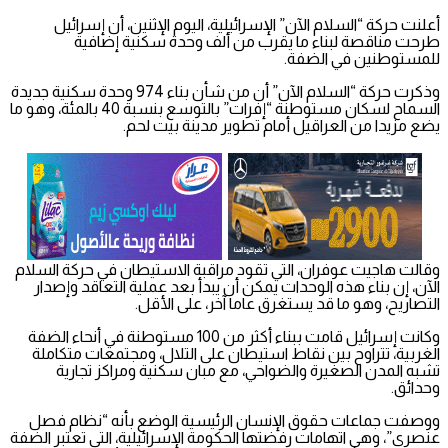
أعلنت حركة “السلام الآن” الإسرائيلية، اليوم الإثنين، أن إسرائيل
طرحت مناقصة لبناء ما يقرب من ألف وحدة سكنية إضافية
للمستوطنين في الضفة.
وذكرت حركة “السلام الآن” أن من شأن بناء 974 وحدة سكنية جديدة
السماح لسكان مستوطنة “إفرات” بالتوسع بنسبة 40 بالمئة، وهو ما
يضع مزيدا من العراقيل أمام تطوير مدينة بيت لحم.
وقالت هاجيت عوفران، التي تقود مراقبة الاستيطان في حركة السلام
الآن، إن بناء هذه الوحدات يمكن أن يبدأ بعد عملية التعاقد وإصدار
التصاريح، وهو ما قد يستغرق عاما آخر، على الأقل.
وكانت إسرائيل قامت ببناء أكثر من 100 مستوطنة في أنحاء الضفة
الغربية، تتراوح بين نقاط استيطان على التلال، ومجتمعات متكاملة
تشبه المدن الصغيرة والضواحي، مع مبان سكنية ومراكز تجارية
وحدائق.
ووصفت جماعات حقوق الإنسان الرئيسية الوضع بأنه “نظام فصل
عنصري”، وهي اتهامات رفضتها الحكومة الإسرائيلية، التي تعتبر الضفة