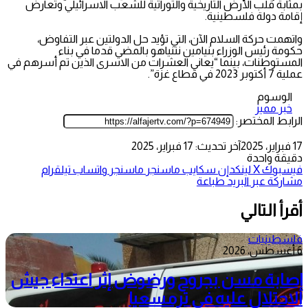
بمثابة قلب الأرض التاريخية والتوراتية للشعب الاسرائيلي وتعارض
إقامة دولة فلسطينية.
واتهمت حركة السلام الآن، التي تؤيد حل الدولتين عبر التفاوض،
حكومة رئيس الوزراء بنيامين نتنياهو بالمضي قدما في بناء
المستوطنات، بينما “يعاني العشرات من الاسرى الذين تم أسرهم في
عملية 7 أكتوبر 2023 في قطاع غزة”.
الوسوم
خبر مميز
الرابط المختصر:
17 فبراير، 2025
آخر تحديث: 17 فبراير، 2025
دقيقة واحدة
فيسبوك
‫X
لينكدإن
سكايب
ماسنجر
ماسنجر
واتساب
تيلقرام
مشاركة عبر البريد
طباعة
أقرأ التالي
فلسطينيات
6 أغسطس، 2026
إصابة مسن بجروح ورضوض إثر اعتداء جيش
الاحتلال عليه في ترمسعيا