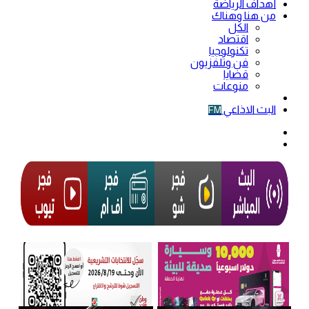
أهداف الرياضة
من هنا وهناك
الكل
اقتصاد
تكنولوجيا
فن وتلفزيون
قضايا
منوعات
فيديو
البث الاذاعي
FM
الوضع
المظلم