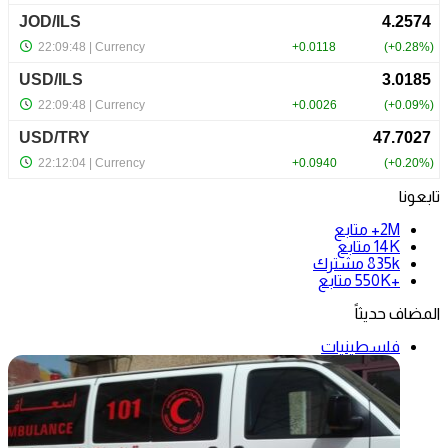
تابعونا
2M+
متابع
14K
متابع
835k
مشترك
+550K
متابع
المضاف حديثاً
فلسطينيات