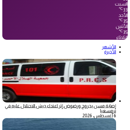
السبت
℃
33
الأحد
℃
35
الأثنين
℃
35
الثلاثاء
الأشهر
الأخيرة
إصابة مسن بجروح ورضوض إثر اعتداء جيش الاحتلال عليه في
ترمسعيا
6 أغسطس، 2026