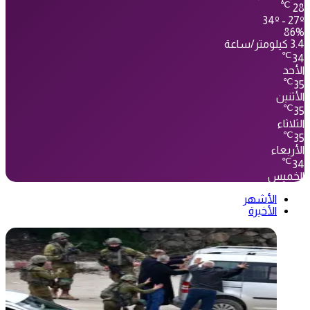
℃
28
34º - 27º
86%
3.4 كيلومتر/ساعة
℃
34
الأحد
℃
35
الأثنين
℃
35
الثلاثاء
℃
35
الأربعاء
℃
34
الخميس
الأشهر
الأخيرة