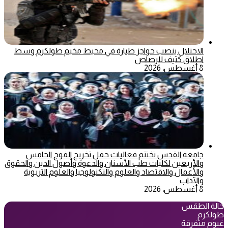
الاحتلال ينصب حواجز طيارة في محيط مخيم طولكرم وسط
اطلاق كثيف للرصاص
8 أغسطس، 2026
جامعة القدس تختتم فعاليات حفل تخريج الفوج الخامس
والأربعين لكليات طب الأسنان والدعوة وأصول الدين والحقوق
والأعمال والاقتصاد والعلوم والتكنولوجيا والعلوم التربوية
والآداب
8 أغسطس، 2026
حالة الطقس
طولكرم
غيوم متفرقة