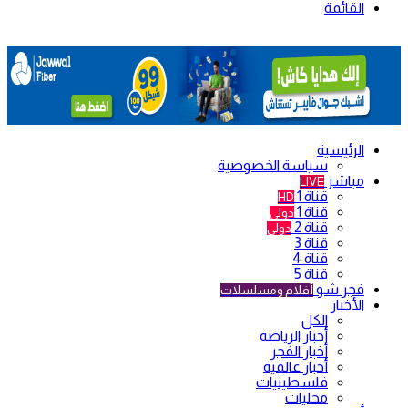
القائمة
الرئيسية
سياسة الخصوصية
مباشر
LIVE
قناة 1
HD
قناة 1
دولي
قناة 2
دولي
قناة 3
قناة 4
قناة 5
فجر شو
أفلام ومسلسلات
الأخبار
الكل
أخبار الرياضة
أخبار الفجر
أخبار عالمية
فلسطينيات
محليات