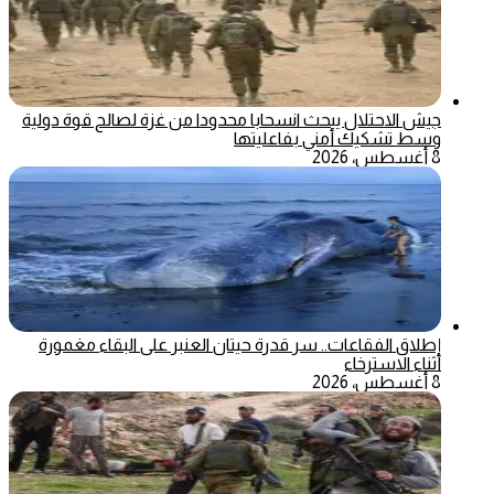
جيش الاحتلال يبحث انسحابا محدودا من غزة لصالح قوة دولية
وسط تشكيك أمني بفاعليتها
8 أغسطس، 2026
إطلاق الفقاعات.. سر قدرة حيتان العنبر على البقاء مغمورة
أثناء الاسترخاء
8 أغسطس، 2026