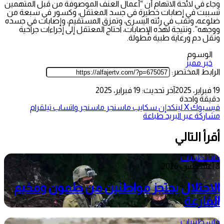
وجاء في لائحة الاتهام أن “أعمال العنف الموصوفة من قبل المتهمين
تسببت في إصابات خطيرة في جسد المعتقل، وكسور في سبعة من
ضلوعه، وثقب في رئته اليسرى، وتمزق المستقيم، وإصابات في جسده
ووجهه”. ونتيجة لهذه الإصابات، احتاج المعتقل إلى إجراءات جراحية
ونقل دم ورعاية طبية مطولة.
الوسوم
خبر مميز
الرابط المختصر:
19 فبراير، 2025
آخر تحديث: 19 فبراير، 2025
دقيقة واحدة
فيسبوك
‫X
لينكدإن
سكايب
ماسنجر
ماسنجر
واتساب
تيلقرام
مشاركة عبر البريد
طباعة
أقرأ التالي
فلسطينيات
8 أغسطس، 2026
الاحتلال يحتجز مواطنين من طمون ومخيم
الفارعة
فلسطينيات