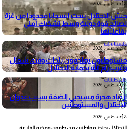
8 أغسطس، 2026
جيش الاحتلال يبحث انسحابا محدودا من غزة
لصالح قوة دولية وسط تشكيك أمني
بفاعليتها
فلسطينيات
8 أغسطس، 2026
مستوطنون يهاجمون بلدات وقرى شمال
وغرب رام الله بحماية الاحتلال
فلسطينيات
8 أغسطس، 2026
ازدياد هجرة مسيحيي الضفة بسبب عدوان
الاحتلال والمستوطنين
8 أغسطس، 2026
الاحتلال يحتجز مواطنين من طمون ومخيم الفارعة