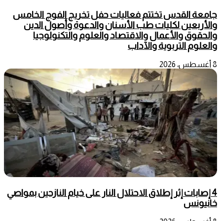
جامعة القدس تختتم فعاليات حفل تخريج الفوج الخامس
والأربعين لكليات طب الأسنان والدعوة وأصول الدين
والحقوق والأعمال والاقتصاد والعلوم والتكنولوجيا
والعلوم التربوية والآداب
8 أغسطس، 2026
4 إصابات إثر إطلاق الاحتلال النار على خيام النازحين بمواصي
خانيونس