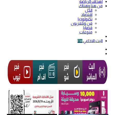
أهداف الرياضة
من هنا وهناك
الكل
اقتصاد
تكنولوجيا
فن وتلفزيون
قضايا
منوعات
فيديو
البث الاذاعي
FM
الوضع
المظلم