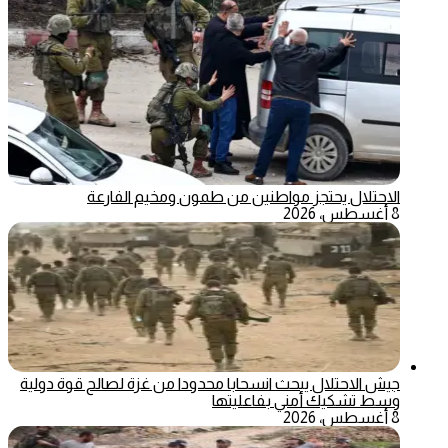
الاحتلال يحتجز مواطنين من طمون ومخيم الفارعة
8 أغسطس، 2026
جيش الاحتلال يبحث انسحابا محدودا من غزة لصالح قوة دولية
وسط تشكيك أمني بفاعليتها
8 أغسطس، 2026