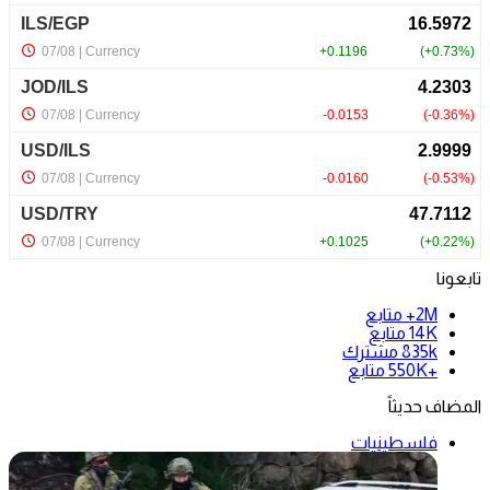
تابعونا
2M+
متابع
14K
متابع
835k
مشترك
+550K
متابع
المضاف حديثاً
فلسطينيات