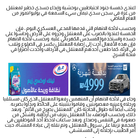
اعتدى خمسة جنود احتياطيين بوحشية وإيذاء جسدي خطير لمعتقل
من غزة في سجن سدي تيمان سيء السمعة في يوليو/تموز من
العام الماضي.
وبحسب لائحة الاتهام التي قدمها المدعي العسكري اليوم ، فإن
الخمسة اعتدوا بالضرب على المعتقل وجروه على الأرض وداسوا على
جسده واستخدموا المسدس الكهربائي عليه. وبحسب لائحة الاتهام
فإن هذه الأفعال أدت إلى إصابة المعتقل بكسر في الضلوع وثقب
في الرئة، كما طعن أحدهم المعتقل في الأرداف وأحدث أضراراً في
فتحة الشرج.
وجاء في لائحة الاتهام أن المتهمين رفعوا المعتقل الذي كان مستلقيا
ورجلاه وعينيه معصوبتين، وقاموا بتثبيته على الحائط وبدأوا بضربه.
وكتب أيضاً أنه طوال الحادثة كان “المعتقل يصرخ من الألم”. وبعد
ذلك، وبحسب الوصف، بدأ المعتقل ينزف من أردافه، واشتكى من
صعوبة في التنفس وصداع. وبعد ساعات لاحظ أحد الموظفين في
المجمع نزيفًا على سروال المعتقل، وتم نقله إلى عيادة المنشأة، حيث
أمر الطبيب بإجلائه إلى المستشفى.