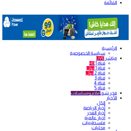
القائمة
الرئيسية
سياسة الخصوصية
مباشر
LIVE
قناة 1
HD
قناة 1
دولي
قناة 2
دولي
قناة 3
قناة 4
قناة 5
فجر شو
أفلام ومسلسلات
الأخبار
الكل
أخبار الرياضة
أخبار الفجر
أخبار عالمية
فلسطينيات
محليات