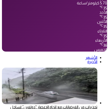
5.78 كيلومتر/ساعة
℃
35
الأحد
℃
35
الأثنين
℃
35
الثلاثاء
℃
35
الأربعاء
℃
36
الخميس
الأشهر
الأخيرة
تحذيرات من الفيضانات مع اتجاه الإعصار “دولفين” لساحل