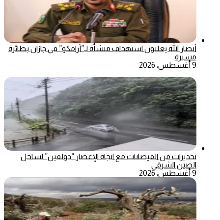
أنصار الله يعلنون استهداف منشأة لـ”أرامكو” في جازان بطائرة
مسيرة
9 أغسطس، 2026
تحذيرات من الفيضانات مع اتجاه الإعصار “دولفين” لساحل
الصين الشرقي
9 أغسطس، 2026