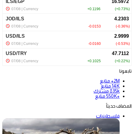
تابعونا
2M+
متابع
14K
متابع
835k
مشترك
+550K
متابع
المضاف حديثاً
فلسطينيات