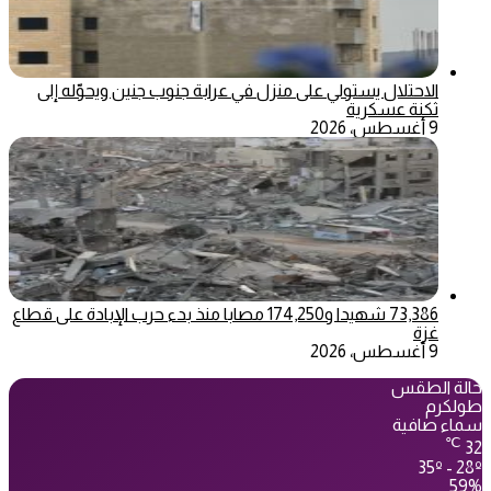
الاحتلال يستولي على منزل في عرابة جنوب جنين ويحوّله إلى
ثكنة عسكرية
9 أغسطس، 2026
73,386 شهيدا و174,250 مصابا منذ بدء حرب الإبادة على قطاع
غزة
9 أغسطس، 2026
حالة الطقس
طولكرم
سماء صافية
℃
32
35º - 28º
59%