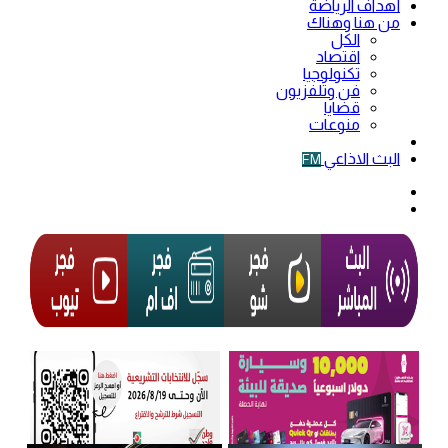
أهداف الرياضة
من هنا وهناك
الكل
اقتصاد
تكنولوجيا
فن وتلفزيون
قضايا
منوعات
فيديو
البث الاذاعي
FM
الوضع
المظلم