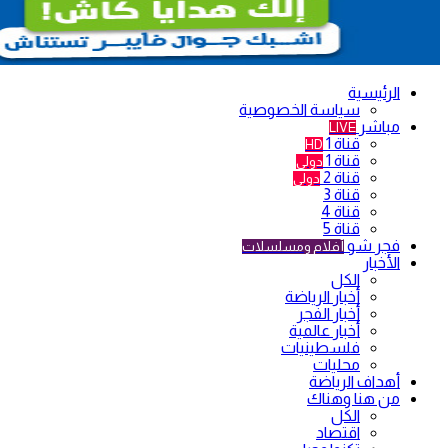
الرئيسية
سياسة الخصوصية
مباشر
LIVE
قناة 1
HD
قناة 1
دولي
قناة 2
دولي
قناة 3
قناة 4
قناة 5
فجر شو
أفلام ومسلسلات
الأخبار
الكل
أخبار الرياضة
أخبار الفجر
أخبار عالمية
فلسطينيات
محليات
أهداف الرياضة
من هنا وهناك
الكل
اقتصاد