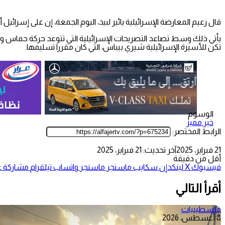
قال زعيم المعارضة الإسرائيلية يائير لبيد، اليوم الجمعة، إن على إسرا
يأتي ذلك وسط تصاعد التصريحات الإسرائيلية التي تتوعد حركة حماس وت
تكن للأسيرة الإسرائيلية شيري بيباس، التي كان مقررا تسليمها.
الوسوم
خبر مميز
الرابط المختصر:
21 فبراير، 2025
آخر تحديث: 21 فبراير، 2025
أقل من دقيقة
فيسبوك
‫X
لينكدإن
سكايب
ماسنجر
ماسنجر
واتساب
تيلقرام
مشاركة عب
أقرأ التالي
فلسطينيات
8 أغسطس، 2026