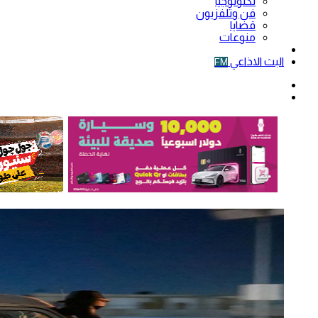
تكنولوجيا
فن وتلفزيون
قضايا
منوعات
فيديو
البث الاذاعي
FM
الوضع
المظلم