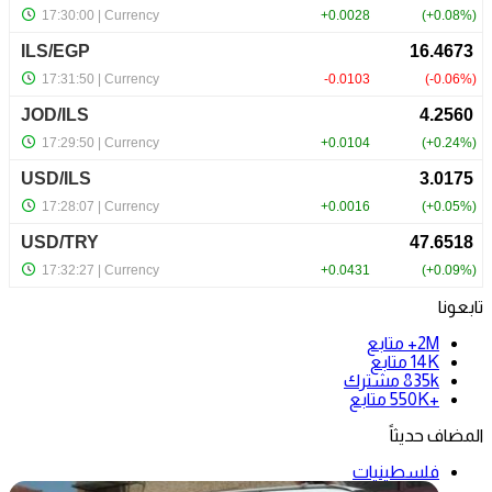
تابعونا
2M+
متابع
14K
متابع
835k
مشترك
+550K
متابع
المضاف حديثاً
فلسطينيات