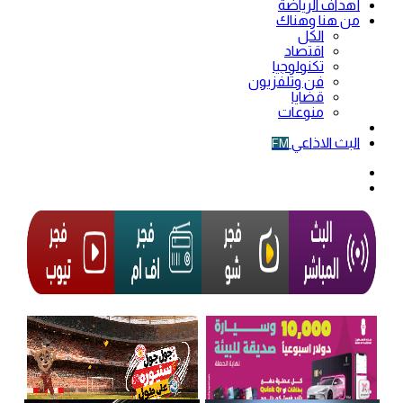
أهداف الرياضة
من هنا وهناك
الكل
اقتصاد
تكنولوجيا
فن وتلفزيون
قضايا
منوعات
فيديو
البث الاذاعي
FM
الوضع
المظلم