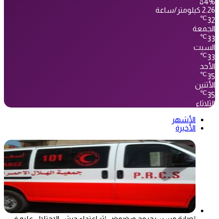
84%
2.26 كيلومتر/ساعة
℃
32
الجمعة
℃
33
السبت
℃
33
الأحد
℃
35
الأثنين
℃
35
الثلاثاء
الأشهر
الأخيرة
إصابة مسن بجروح ورضوض إثر اعتداء جيش الاحتلال عليه في