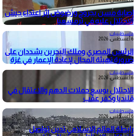
إصابة مسن بجروح ورضوض إثر اعتداء جيش
الاحتلال عليه في ترمسعيا
فلسطينيات
6 أغسطس، 2026
الرئيس المصري وملك البحرين يشددان على
ضرورة تهيئة المجال لإعادة الإعمار في غزة
فلسطينيات
6 أغسطس، 2026
الاحتلال يوسع حملات الدهم والاعتقال في
قلنديا وكفر عقب
فلسطينيات
6 أغسطس، 2026
رابطة العالم الإسلامي تدين تواصل