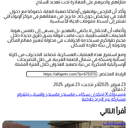
منازلهم، وأجبرهم على المغادرة تحت تهديد السلاح.
وأكد أن النازحين يواجهون أوضاعًا صعبة للغاية، خصوصًا مع دخول
البلاد في منخفض جوي حاد، ما يزيد من معاناتهم في مراكز الإيواء التي
تفتقر إلى أبسط مقومات الحياة الأساسية.
وأضاف أن الاحتلال لا يكتفي بالتهجير، بل يسعى إلى طمس هوية
المخيمات الفلسطينية، حيث قامت قواته بشق طرق جديدة داخل
مخيم طولكرم مستخدمة الجرافات، في محاولة لتغيير معالم المكان،
وتحويله إلى بيئة طاردة للسكان.
ومع استمرار هذه العمليات العسكرية، تتصاعد التحذيرات من كارثة
إنسانية وشيكة في شمال الضفة الغربية، في ظل التصريحات
الإسرائيلية المتكررة عن نية تصعيد العدوان خلال الفترة المقبلة.
الرابط المختصر:
23 فبراير، 2025
آخر تحديث: 23 فبراير، 2025
2 دقائق
فيسبوك
‫X
لينكدإن
سكايب
ماسنجر
ماسنجر
واتساب
تيلقرام
مشاركة عبر البريد
طباعة
أقرأ التالي
فلسطينيات
6 أغسطس، 2026