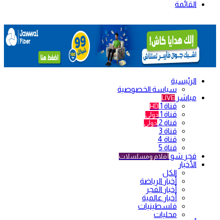
القائمة
الرئيسية
سياسة الخصوصية
مباشر
LIVE
قناة 1
HD
قناة 1
دولي
قناة 2
دولي
قناة 3
قناة 4
قناة 5
فجر شو
أفلام ومسلسلات
الأخبار
الكل
أخبار الرياضة
أخبار الفجر
أخبار عالمية
فلسطينيات
محليات