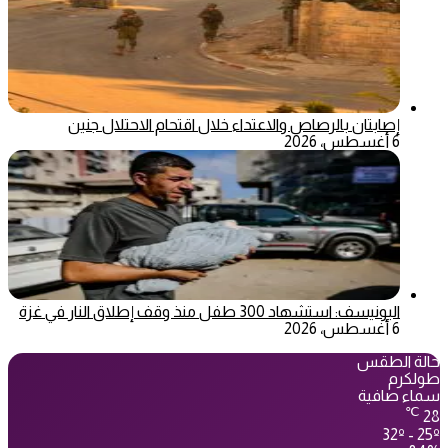
إصابتان بالرصاص والاعتداء خلال اقتحام الاحتلال جنين
6 أغسطس، 2026
اليونيسف: استشهاد 300 طفل منذ وقف إطلاق النار في غزة
6 أغسطس، 2026
حالة الطقس
طولكرم
سماء صافية
℃
28
32º - 25º