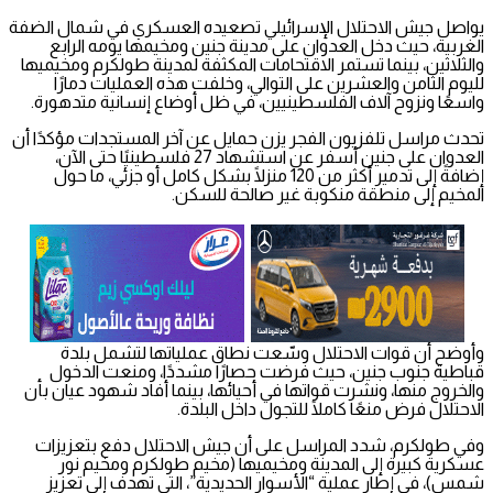
يواصل جيش الاحتلال الإسرائيلي تصعيده العسكري في شمال الضفة
الغربية، حيث دخل العدوان على مدينة جنين ومخيمها يومه الرابع
والثلاثين، بينما تستمر الاقتحامات المكثفة لمدينة طولكرم ومخيميها
لليوم الثامن والعشرين على التوالي، وخلفت هذه العمليات دمارًا
واسعًا ونزوح آلاف الفلسطينيين، في ظل أوضاع إنسانية متدهورة.
تحدث مراسل تلفزيون الفجر يزن حمايل عن آخر المستجدات مؤكدًا أن
العدوان على جنين أسفر عن استشهاد 27 فلسطينيًا حتى الآن،
إضافةً إلى تدمير أكثر من 120 منزلًا بشكل كامل أو جزئي، ما حول
المخيم إلى منطقة منكوبة غير صالحة للسكن.
وأوضح أن قوات الاحتلال وسّعت نطاق عملياتها لتشمل بلدة
قباطية جنوب جنين، حيث فرضت حصارًا مشددًا، ومنعت الدخول
والخروج منها، ونشرت قواتها في أحيائها، بينما أفاد شهود عيان بأن
الاحتلال فرض منعًا كاملًا للتجول داخل البلدة.
وفي طولكرم، شدد المراسل على أن جيش الاحتلال دفع بتعزيزات
عسكرية كبيرة إلى المدينة ومخيميها (مخيم طولكرم ومخيم نور
شمس)، في إطار عملية “الأسوار الحديدية”، التي تهدف إلى تعزيز