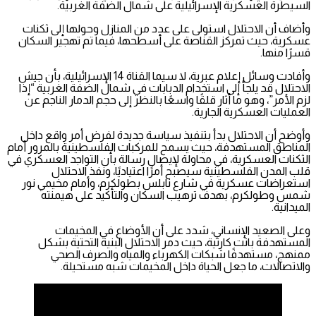
السيطرة العسكرية الإسرائيلية على شمال الضفة الغربية.
وأضاف أن الاحتلال استولى على عدد من المنازل وحولها إلى ثكنات
عسكرية، حيث تمركز القناصة على أسطحها، فيما تم تهجير السكان
قسرًا منها.
وأفادت وسائل إعلام عبرية، لا سيما القناة 14 الإسرائيلية، بأن جيش
الاحتلال قد يلجأ إلى استخدام الدبابات في شمال الضفة الغربية “إذا
لزم الأمر”، وهو ما أثار قلقًا واسعًا بالنظر إلى حجم الدمار الناجم عن
العمليات العسكرية الجارية.
وأوضح أن الاحتلال بدأ بتنفيذ سياسة جديدة لفرض أمر واقع داخل
المناطق المستهدفة، حيث يسمح للمركبات الفلسطينية بالمرور أمام
الثكنات العسكرية، في محاولة لإيصال رسالة بأن التواجد العسكري في
قلب المدن الفلسطينية سيصبح أمرًا اعتياديًا، ونفذ الاحتلال
استعراضات عسكرية في شارع نابلس بطولكرم، وأمام مخيمي نور
شمس وطولكرم، بهدف ترهيب السكان والتأكيد على هيمنته
الميدانية.
وعلى الصعيد الإنساني، شدد على أن الأوضاع في المخيمات
المستهدفة باتت كارثية، حيث دمر الاحتلال البنية التحتية بشكل
ممنهج، مستهدفًا شبكات الكهرباء والمياه والصرف الصحي
والاتصالات، ما جعل الحياة داخل المخيمات شبه مستحيلة.