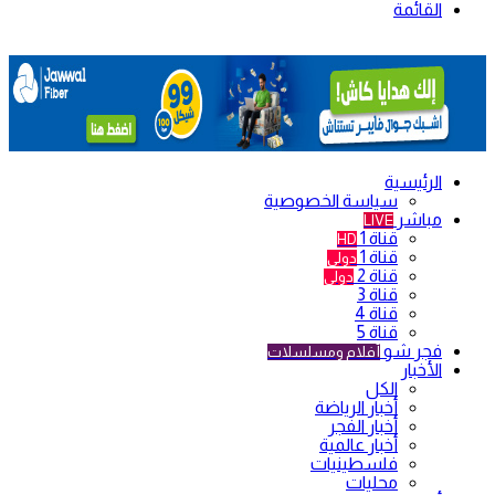
القائمة
الرئيسية
سياسة الخصوصية
مباشر
LIVE
قناة 1
HD
قناة 1
دولي
قناة 2
دولي
قناة 3
قناة 4
قناة 5
فجر شو
أفلام ومسلسلات
الأخبار
الكل
أخبار الرياضة
أخبار الفجر
أخبار عالمية
فلسطينيات
محليات