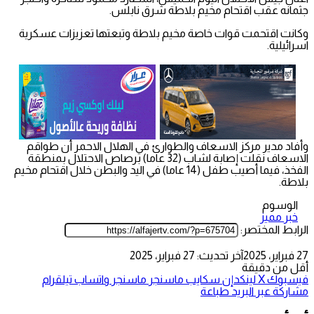
جثمانه عقب اقتحام مخيم بلاطة شرق نابلس.
وكانت اقتحمت قوات خاصة مخيم بلاطة وتبعتها تعزيزات عسكرية
اسرائيلية.
وأفاد مدير مركز الاسعاف والطوارئ في الهلال الاحمر أن طواقم
الاسعاف نقلت إصابة لشاب (32 عاما) برصاص الاحتلال بمنطقة
الفخذ، فيما أصيب طفل (14 عاما) في اليد والبطن خلال اقتحام مخيم
بلاطة.
الوسوم
خبر مميز
الرابط المختصر:
27 فبراير، 2025
آخر تحديث: 27 فبراير، 2025
أقل من دقيقة
فيسبوك
‫X
لينكدإن
سكايب
ماسنجر
ماسنجر
واتساب
تيلقرام
مشاركة عبر البريد
طباعة