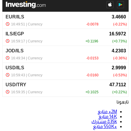
تابعونا
2M+
متابع
14K
متابع
835k
مشترك
+550K
متابع