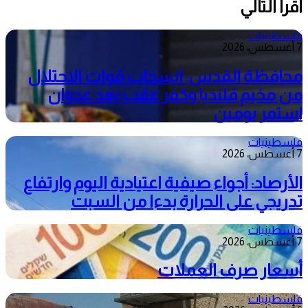
أقرأ التالي
فلسطينيات
7 أغسطس، 2026
محافظة القدس: انسحاب قوات الاحتلال
من مخيم قلنديا وكفر عقب بعد عدوان
استمر يومين
فلسطينيات
7 أغسطس، 2026
الأرصاد: أجواء صيفية اعتيادية اليوم وارتفاع
تدريجي على الحرارة بدءا من السبت
فلسطينيات
7 أغسطس، 2026
أسعار صرف العملات
فلسطينيات