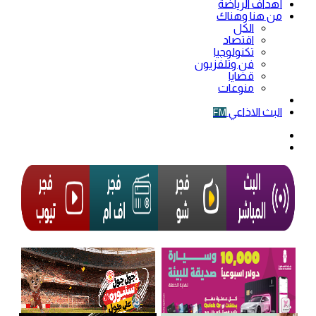
أهداف الرياضة
من هنا وهناك
الكل
اقتصاد
تكنولوجيا
فن وتلفزيون
قضايا
منوعات
فيديو
البث الاذاعي
FM
الوضع
المظلم