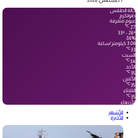
7 أغسطس، 2026
حالة الطقس
طولكرم
غيوم متفرقة
℃
27
33º - 26º
86%
3.06 كيلومتر/ساعة
℃
33
السبت
℃
34
الأحد
℃
35
الأثنين
℃
35
الثلاثاء
℃
35
الأربعاء
الأشهر
الأخيرة