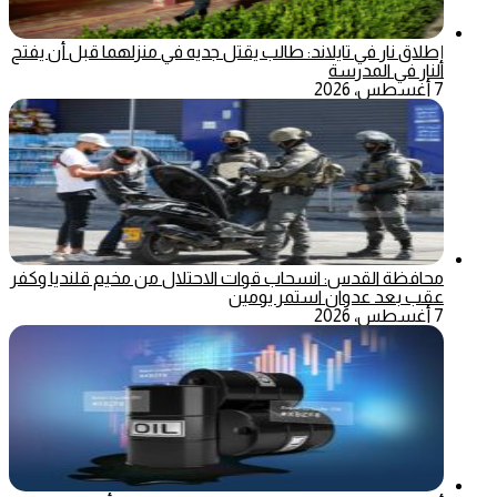
إطلاق نار في تايلاند: طالب يقتل جديه في منزلهما قبل أن يفتح
النار في المدرسة
7 أغسطس، 2026
محافظة القدس: انسحاب قوات الاحتلال من مخيم قلنديا وكفر
عقب بعد عدوان استمر يومين
7 أغسطس، 2026