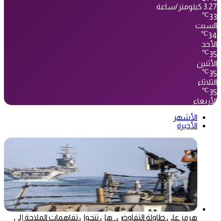
3.27 كيلومتر/ساعة
℃
33
السبت
℃
34
الأحد
℃
35
الأثنين
℃
35
الثلاثاء
℃
35
الأربعاء
الأشهر
الأخيرة
هرمز على طاولة التفاوض.. هل تتحول تفاهمات الملاحة إلى