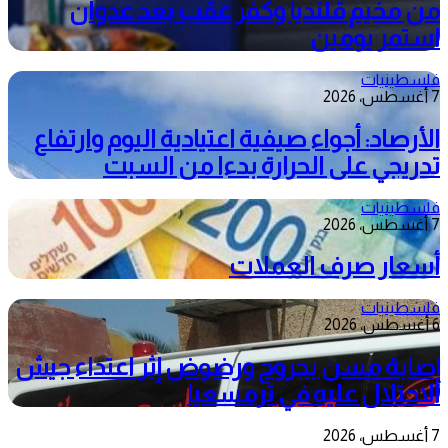
من مخيم قلنديا وكفر عقب بعد عدوان
استمر يومين
فلسطينيات
7 أغسطس، 2026
الأرصاد: أجواء صيفية اعتيادية اليوم وارتفاع
تدريجي على الحرارة بدءا من السبت
فلسطينيات
7 أغسطس، 2026
أسعار صرف العملات
فلسطينيات
6 أغسطس، 2026
إصابة مسن بجروح ورضوض إثر اعتداء جيش
الاحتلال عليه في ترمسعيا
7 أغسطس، 2026