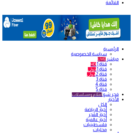
القائمة
الرئيسية
سياسة الخصوصية
مباشر
LIVE
قناة 1
HD
قناة 1
دولي
قناة 2
دولي
قناة 3
قناة 4
قناة 5
فجر شو
أفلام ومسلسلات
الأخبار
الكل
أخبار الرياضة
أخبار الفجر
أخبار عالمية
فلسطينيات
محليات