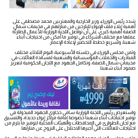
شدد رئيس الوزراء، وزير الخارجية والمغتربين محمد مصطفى على
أهمية إيلاء ملف الإيواء للنازحين من منازلهم في مخيمات شمال
الضفة أهمية كبرى، على أن تواصل اللجنة الوزارية للأعمال الطارئة
عملها مع مختلف الشركاء في توفير ما أمكن من احتياجات أبناء
شعبنا، وتسريع خطط التحضير لإعادة الإعمار.
وثمن مجلس الوزراء في جلسته الأسبوعية، اليوم الثلاثاء، مختلف
المبادرات والحملات المؤسساتية والشعبية لمساندة العائلات في
مخيمات شمال الضفة، وتكامل الجهود مع اللجان الحكومية لتعزيز
صمود أبناء شعبنا.
واستعرض رئيس اللجنة الوزارية سامي حجاوي الجهود المبذولة في
توفير احتياجات أبناء شعبنا خصوصا إقامة مراكز إيواء جديدة، والتنسيق
مع لجان الطوارئ في المحافظات والهيئات المحلية لتوفير ما يلزم من
احتياجات للعائلات التي أجبرها الاحتلال على النزوح عن منازلها.