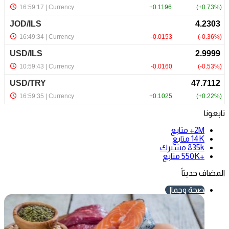
تابعونا
2M+
متابع
14K
متابع
835k
مشترك
+550K
متابع
المضاف حديثاً
صحة وجمال