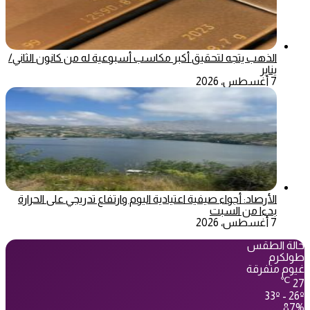
الذهب يتجه لتحقيق أكبر مكاسب أسبوعية له من كانون الثاني/
يناير
7 أغسطس، 2026
الأرصاد: أجواء صيفية اعتيادية اليوم وارتفاع تدريجي على الحرارة
بدءا من السبت
7 أغسطس، 2026
حالة الطقس
طولكرم
غيوم متفرقة
℃
27
33º - 26º
87%