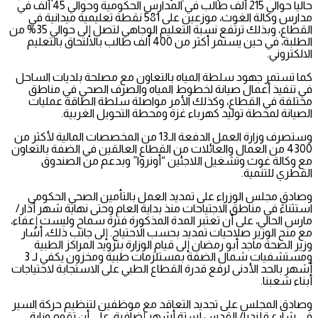
حاليا حوالي 215 ألف طالب في المدارس الحكومية وحوالي 45 ألف في
مدارس وكالة الغوث، موزعين على 581 نقطة تعليمية ميدانية في
القطاع، وبذلك ترتفع نسبة التعليم الوجاهي لتصل إلى حوالي 35% من
الطلبة، في حين يستمر أكثر من 400 ألف طالب بالالتحاق بالتعليم
الالكتروني.
كما تستمر جهود سلطة المياه بالتعاون مع مصلحة بلديات الساحل
في تنفيذ أعمال صيانة لخطوط المياه والصرف الصحي في مناطق
مختلفة في القطاع، وكذلك الأمر مواصلة سلطة الطاقة عمليات
الصيانة لمحطة توليد كهرباء غزة ومحطة التحويل الغربية.
وستصرف وزارة العمل الدفعة الـ13 من المخصصات المالية لأكثر من
4300 من العمال والعائلات من القطاع العالقين في الضفة بالتعاون
مع وكالة غوث وتشغيل اللاجئين “أونروا” وبدعم من الصندوق
القطري للتنمية.
وصادق مجلس الوزراء على تمديد العمل بالتأمين الصحي الحكومي
استثناءً في مناطق الاجتياحات منذ بداية العام وحتى نهاية شهر أذار/
مارس الحالي، على أن تعتبر المدة المذكورة فترة سماح وليست إعفاء،
مع منح الوزير صلاحيات تمديد بحسب الاحتياج. إلى جانب ذلك، أشار
وزير الصحة ماجد أبو رمضان إلى قيام الوزارة بتزويد المراكز الطبية
ومستشفيات شمال الضفة بمستلزمات طبية ومخزون يكفي لـ 3
أشهر بالحد الأدنى لرفع قدرة القطاع الطبي على الاستجابة لاحتياجات
أبناء شعبنا.
وصادق المجلس على تجديد التعاقد مع موظفين لتنظيم حركة السير
في شارع قلنديا/ القدس لستة أشهر إضافية، على أن تقوم وزارة