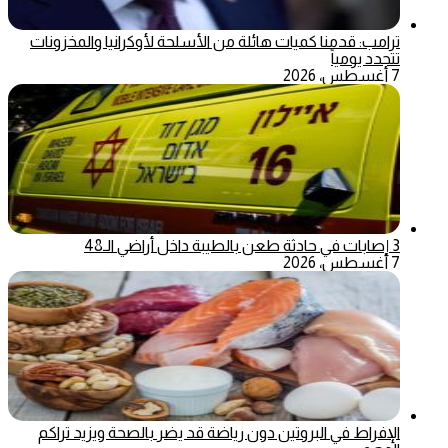
ترامب: قدمنا كميات هائلة من الأسلحة لأوكرانيا والمخزونات
تتجدد يومياً
7 أغسطس، 2026
3 إصابات في حادثة طعن بالطيبة داخل أراضي الـ48
7 أغسطس، 2026
الإفراط في البروتين دون رياضة قد يضر بالصحة ويزيد تراكم