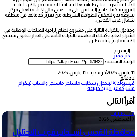
الداخلية بتعزيز عمل طواقمها الميدانية للتخفيف من الازدحامات
المرورية. كما صادق المجلس على مخصص مالي لإعادة تأهيل مركز
شرطة بدو لتمكين الطواقم الشرطية من تعزيز خدماتها في منطقة
شمال غرب القدس.
وصادق بالقراءة الثانية على مشروع نظام إلزامية المنتجات الوطنية في
الشراء العام، وكذلك الموافقة بالقراءة الثانية على القرار بقانون تشجيع
الاستثمار في فلسطين.
الوسوم
خبر مميز
الرابط المختصر:
11 مارس، 2025
آخر تحديث: 11 مارس، 2025
2 دقائق
فيسبوك
‫X
لينكدإن
سكايب
ماسنجر
ماسنجر
واتساب
تيلقرام
مشاركة عبر البريد
طباعة
أقرأ التالي
فلسطينيات
7 أغسطس، 2026
محافظة القدس: انسحاب قوات الاحتلال