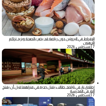
الإفراط في البروتين دون رياضة قد يضر بالصحة ويزيد تراكم
الدهون
7 أغسطس، 2026
إطلاق نار في تايلاند: طالب يقتل جديه في منزلهما قبل أن يفتح
النار في المدرسة
7 أغسطس، 2026