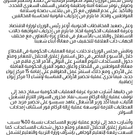
وثمن مجلس الوزراء جهود الطواقم الرقابية في ضبط وتنظيم السوق
وضمان توفر سلعة آمنة ونظيفة وضمن السقف السعري المحدد،
والتأكيد على عدم التهاون مع كل من يتلاعب بصحة وسلامة
المواطنين، واتخاذ ما يلزم من إجراءات قانونية لمحاسبة المخالفين.
وعلى صعيد المحافظات الجنوبية، أوعز رئيس الوزراء لوزارة الاقتصاد
وغرفة العمليات الحكومية اتخاذ ما يلزم من إجراءات لمواجهة حالات
الاستغلال والتلاعب بالأسعار في قطاع غزة بالتعاون مع مختلف
الجهات ذات العلاقة للتخفيف من معاناة أبناء شعبنا.
وناقش مجلس الوزراء تدخلات غرفة العمليات الحكومية في القطاع
خلال الأسبوع الماضي في ظل استمرار إغلاق الاحتلال للمعابر ومنع
دخول المساعدات لليوم العاشر على التوالي، الأمر الذي فاقم من
معاناة المواطنين في القطاع وأعاق جهود الفرق الحكومية العاملة
على الأرض. ومع ذلك، استمر عمل الطواقم على إقامة 15 مركز إيواء
جديد، فيما تجري عملية تحضير الأراضي المناسبة لإنشاء 13 مركز إيواء
إضافية.
من جانبها، أشارت مديرة غرفة العمليات الحكومية سماح حمد إلى
توقف عملية إزالة الركام بسبب نفاد مخزون السولار اللازم لتشغيل
الآليات، فيما أكد وزير الأشغال عاهد بسيسو على تحضير مزيد من
العطاءات اللازمة لتوسعة عملية إزالة الركام فور استئناف إمدادات
السولار.
وأشارت حمد إلى تراجع عملية توزيع المساعدات بنسبة 80% بسبب
استمرار إغلاق الاحتلال للمعابر ومنع دخول شحنات المساعدات. كما
اتسعت رقعة التعليم الوجاهي بإشراف وزارة التربية والتعليم لتشمل