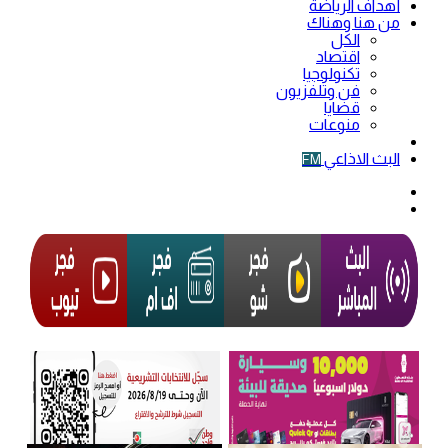
أهداف الرياضة
من هنا وهناك
الكل
اقتصاد
تكنولوجيا
فن وتلفزيون
قضايا
منوعات
فيديو
البث الاذاعي
FM
الوضع
المظلم