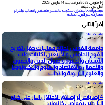
14 مارس، 2025
آخر تحديث: 14 مارس، 2025
أقل من دقيقة
فيسبوك
‫X
لينكدإن
سكايب
ماسنجر
ماسنجر
واتساب
تيلقرام
مشاركة عبر البريد
طباعة
أقرأ التالي
فلسطينيات
8 أغسطس، 2026
جامعة القدس تختتم فعاليات حفل تخريج
الفوج الخامس والأربعين لكليات طب
الأسنان والدعوة وأصول الدين والحقوق
والأعمال والاقتصاد والعلوم والتكنولوجيا
والعلوم التربوية والآداب
فلسطينيات
8 أغسطس، 2026
4 إصابات إثر إطلاق الاحتلال النار على خيام
النازحين بمواصي خانيونس