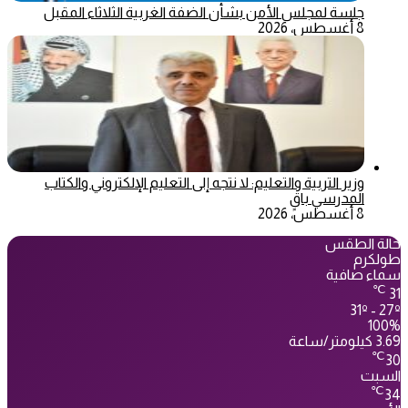
جلسة لمجلس الأمن بشأن الضفة الغربية الثلاثاء المقبل
8 أغسطس، 2026
وزير التربية والتعليم: لا نتجه إلى التعليم الإلكتروني والكتاب
المدرسي باقٍ
8 أغسطس، 2026
حالة الطقس
طولكرم
سماء صافية
℃
31
31º - 27º
100%
3.69 كيلومتر/ساعة
℃
30
السبت
℃
34