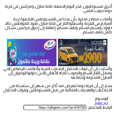
أحرق مستوطنون، فجر اليوم الجمعة، ثلاثة منازل، ومركبتين في قرية
دوما جنوب نابلس.
وأفادت مصادر محلية، بأن عددا من المستوطنين اقتحموا خربة
المراجم في القرية، وأشعلوا النار في ثلاثة منازل تعود للمواطنين خالد
داوود، ونسيم مسلم، ونايف مسلم، إضافة إلى إحراق مركبتين بشكل
كامل لنايف مسلم.
وأشارت إلى أن قوات الاحتلال اقتحمت القرية وأطلقت الرصاص الحي،
وقنابل الغاز السام والصوت باتجاه الأهالي الذين حاولوا الوصول إلى
المنازل المحترقة لإخمادها.
يشار إلى أن قرية دوما تتعرض منذ أكثر من شهر إلى سلسلة من
الاعتداءات والهجمات المتتالية من قبل المستوطنين وقوات الاحتلال.
الوسوم
خبر مميز
الرابط المختصر: