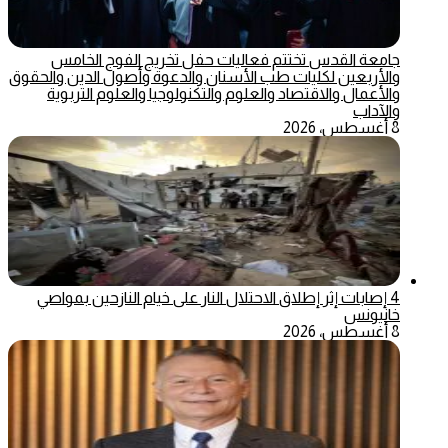
جامعة القدس تختتم فعاليات حفل تخريج الفوج الخامس
والأربعين لكليات طب الأسنان والدعوة وأصول الدين والحقوق
والأعمال والاقتصاد والعلوم والتكنولوجيا والعلوم التربوية
والآداب
8 أغسطس، 2026
4 إصابات إثر إطلاق الاحتلال النار على خيام النازحين بمواصي
خانيونس
8 أغسطس، 2026