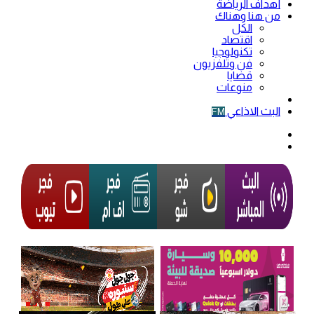
أهداف الرياضة
من هنا وهناك
الكل
اقتصاد
تكنولوجيا
فن وتلفزيون
قضايا
منوعات
فيديو
البث الاذاعي
FM
الوضع
المظلم