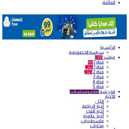
القائمة
الرئيسية
سياسة الخصوصية
مباشر
LIVE
قناة 1
HD
قناة 1
دولي
قناة 2
دولي
قناة 3
قناة 4
قناة 5
فجر شو
أفلام ومسلسلات
الأخبار
الكل
أخبار الرياضة
أخبار الفجر
أخبار عالمية
فلسطينيات
محليات