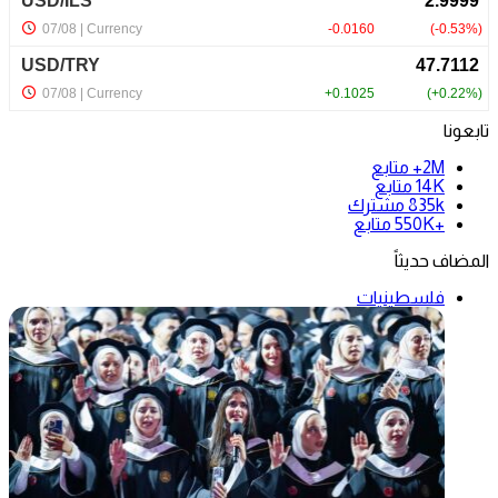
تابعونا
2M+
متابع
14K
متابع
835k
مشترك
+550K
متابع
المضاف حديثاً
فلسطينيات