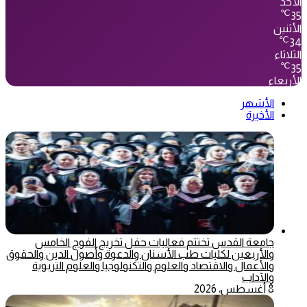
الأحد
℃
35
الأثنين
℃
34
الثلاثاء
℃
35
الأربعاء
الأشهر
الأخيرة
جامعة القدس تختتم فعاليات حفل تخريج الفوج الخامس
والأربعين لكليات طب الأسنان والدعوة وأصول الدين والحقوق
والأعمال والاقتصاد والعلوم والتكنولوجيا والعلوم التربوية
والآداب
8 أغسطس، 2026