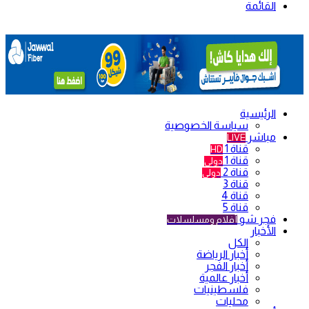
القائمة
الرئيسية
سياسة الخصوصية
مباشر
LIVE
قناة 1
HD
قناة 1
دولي
قناة 2
دولي
قناة 3
قناة 4
قناة 5
فجر شو
أفلام ومسلسلات
الأخبار
الكل
أخبار الرياضة
أخبار الفجر
أخبار عالمية
فلسطينيات
محليات