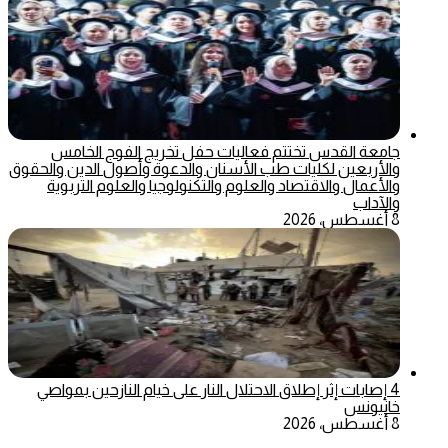
جامعة القدس تختتم فعاليات حفل تخريج الفوج الخامس
والأربعين لكليات طب الأسنان والدعوة وأصول الدين والحقوق
والأعمال والاقتصاد والعلوم والتكنولوجيا والعلوم التربوية
والآداب
8 أغسطس، 2026
4 إصابات إثر إطلاق الاحتلال النار على خيام النازحين بمواصي
خانيونس
8 أغسطس، 2026