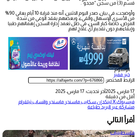
قسم (3) من سجن “مجدو”.
وأوضحت، في بيان، صدر اليوم الاثنين، أنه منذ قرابة 10 أيام يعاني 90%
من الأسرى الإسهال والقيء، وبعضهم يفقد الوعي من شدة
المرض، خاصة كبار السن، في ظل تعمد إدارة السجن إهمالهم طبيا
وإبقاءهم دون تقديم أي علاج لهم.
الوسوم
خبر مميز
الرابط المختصر:
17 مارس، 2025
آخر تحديث: 17 مارس، 2025
أقل من دقيقة
فيسبوك
‫X
لينكدإن
سكايب
ماسنجر
ماسنجر
واتساب
تيلقرام
مشاركة عبر البريد
طباعة
أقرأ التالي
فلسطينيات