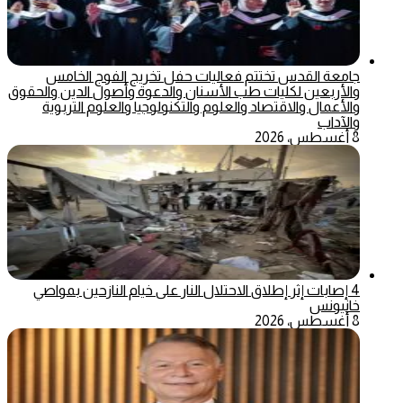
جامعة القدس تختتم فعاليات حفل تخريج الفوج الخامس
والأربعين لكليات طب الأسنان والدعوة وأصول الدين والحقوق
والأعمال والاقتصاد والعلوم والتكنولوجيا والعلوم التربوية
والآداب
8 أغسطس، 2026
4 إصابات إثر إطلاق الاحتلال النار على خيام النازحين بمواصي
خانيونس
8 أغسطس، 2026