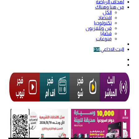
أهداف الرياضة
من هنا وهناك
الكل
اقتصاد
تكنولوجيا
فن وتلفزيون
قضايا
منوعات
فيديو
البث الاذاعي
FM
الوضع
المظلم