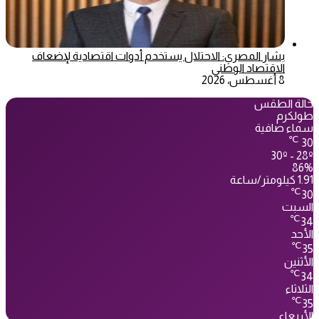
بشار المصري: الاحتلال يستخدم أدوات اقتصادية لإضعاف
الاقتصاد الوطني
8 أغسطس، 2026
حالة الطقس
طولكرم
سماء صافية
℃
30
30º - 28º
86%
1.91 كيلومتر/ساعة
℃
30
السبت
℃
34
الأحد
℃
35
الأثنين
℃
34
الثلاثاء
℃
35
الأربعاء