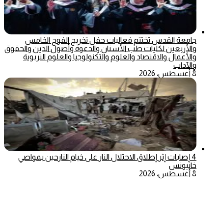
جامعة القدس تختتم فعاليات حفل تخريج الفوج الخامس
والأربعين لكليات طب الأسنان والدعوة وأصول الدين والحقوق
والأعمال والاقتصاد والعلوم والتكنولوجيا والعلوم التربوية
والآداب
8 أغسطس، 2026
4 إصابات إثر إطلاق الاحتلال النار على خيام النازحين بمواصي
خانيونس
8 أغسطس، 2026
‫X
تيلقرام
ماسنجر
ماسنجر
واتساب
فيسبوك