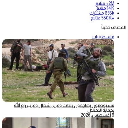
2M+
متابع
14K
متابع
835k
مشترك
+550K
متابع
المضاف حديثاً
فلسطينيات
مستوطنون يهاجمون بلدات وقرى شمال وغرب رام الله
بحماية الاحتلال
8 أغسطس، 2026