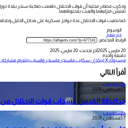
وذكرت مصادر محلية أن قوات الاحتلال داهمت ضاحية سنجر ببلدة دورا 
تفتيش منزليهما والعبث بمحتوياتهما.
كما نصبت قوات الاحتلال عدة حواجز عسكرية على مداخل الخليل وبلداتها و
الوسوم
خبر مميز
الرابط المختصر:
20 مارس، 2025
آخر تحديث: 20 مارس، 2025
دقيقة واحدة
فيسبوك
‫X
لينكدإن
سكايب
ماسنجر
ماسنجر
واتساب
تيلقرام
مشاركة عب
أقرأ التالي
فلسطينيات
7 أغسطس، 2026
محافظة القدس: انسحاب قوات الاحتلال من م
فلسطينيات
7 أغسطس، 2026