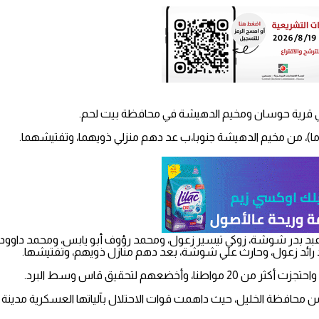
عبد بدر شوشة، زوكي تيسير زعول، ومحمد رؤوف أبو يابس، ومحمد داو
 رائد زعول، وحارث علي شوشة، بعد دهم منازل ذويهم، وتفتيشها.
م لتحقيق قاس وسط البرد.
من محافظة الخليل، حيث داهمت قوات الاحتلال بآلياتها العسكرية مدين