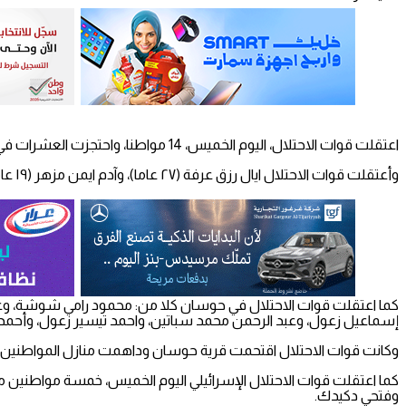
اعتقلت قوات الاحتلال، اليوم الخميس، 14 مواطنا، واحتجزت العشرات في قرية حوسان ومخيم الدهيشة في محافظة بيت لحم.
وأعتقلت قوات الاحتلال ايال رزق عرفة (٢٧ عاما)، وآدم ايمن مزهر (١٩ عاما)، من مخيم الدهيشة جنوبا،ب عد دهم منزلي ذويهما، وتفتيشهما.
كما اعتقلت قوات الاحتلال في حوسان كلا من: محمود رامي شوشة، و
إسماعيل زعول، وعبد الرحمن محمد سباتين، واحمد تيسير زعول، وأحمد
وكانت قوات الاحتلال اقتحمت قرية حوسان وداهمت منازل المواطنين واحتجزت أكثر من 20 مواطنا، وأخضعه
كما اعتقلت قوات الاحتلال الإسرائيلي اليوم الخميس، خمسة مواطنين 
وفتحي دكيدك.