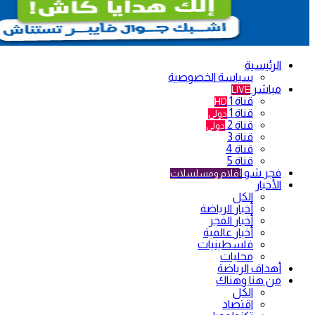
الرئيسية
سياسة الخصوصية
مباشر
LIVE
قناة 1
HD
قناة 1
دولي
قناة 2
دولي
قناة 3
قناة 4
قناة 5
فجر شو
أفلام ومسلسلات
الأخبار
الكل
أخبار الرياضة
أخبار الفجر
أخبار عالمية
فلسطينيات
محليات
أهداف الرياضة
من هنا وهناك
الكل
اقتصاد