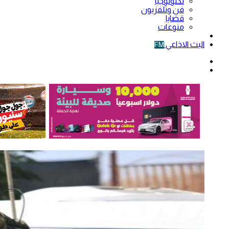
تكنولوجيا
فن وتلفزيون
قضايا
منوعات
فيديو
البث الاذاعي
FM
الوضع
المظلم