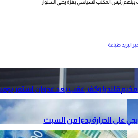
ر البريد
طباعة
خيم قلنديا وكفر عقب بعد عدوان استمر يومي
دريجي على الحرارة بدءا من السبت