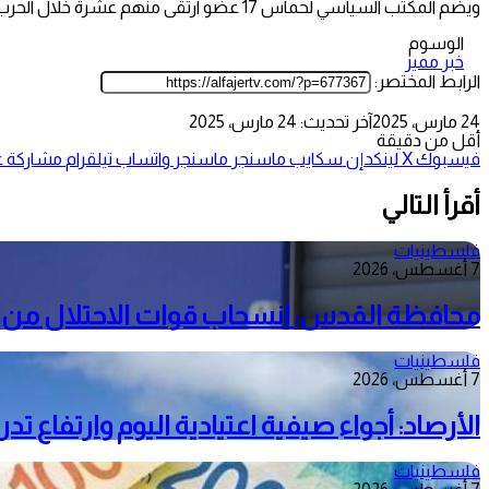
ويضم المكتب السياسي لحماس 17 عضو ارتقى منهم عشرة خلال الحرب بينهم رئيس المكتب السياسي بغزة يحيي السنوار.
الوسوم
خبر مميز
الرابط المختصر:
24 مارس، 2025
آخر تحديث: 24 مارس، 2025
أقل من دقيقة
فيسبوك
‫X
لينكدإن
سكايب
ماسنجر
ماسنجر
واتساب
تيلقرام
مشاركة عب
أقرأ التالي
فلسطينيات
7 أغسطس، 2026
محافظة القدس: انسحاب قوات الاحتلال من م
فلسطينيات
7 أغسطس، 2026
الأرصاد: أجواء صيفية اعتيادية اليوم وارتفاع ت
فلسطينيات