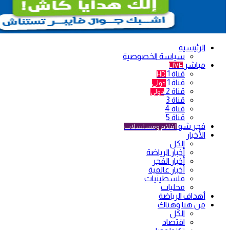
الرئيسية
سياسة الخصوصية
مباشر
LIVE
قناة 1
HD
قناة 1
دولي
قناة 2
دولي
قناة 3
قناة 4
قناة 5
فجر شو
أفلام ومسلسلات
الأخبار
الكل
أخبار الرياضة
أخبار الفجر
أخبار عالمية
فلسطينيات
محليات
أهداف الرياضة
من هنا وهناك
الكل
اقتصاد