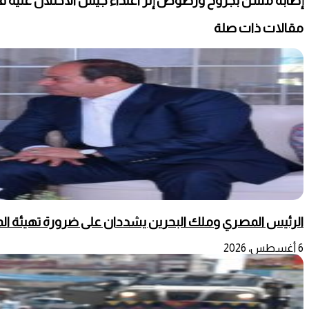
إصابة مسن بجروح ورضوض إثر اعتداء جيش الاحتلال عليه ف
مقالات ذات صلة
الرئيس المصري وملك البحرين يشددان على ضرورة تهيئة المج
6 أغسطس، 2026