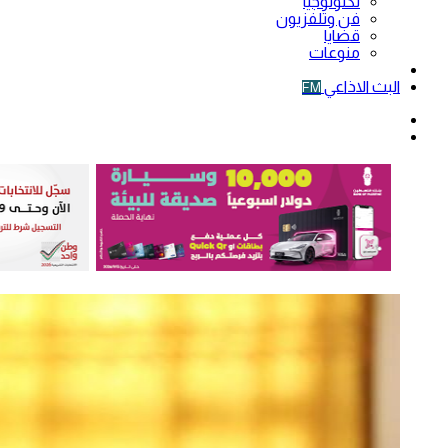
تكنولوجيا
فن وتلفزيون
قضايا
منوعات
فيديو
البث الاذاعي
FM
الوضع
المظلم