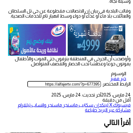
وسيلة نجاة.
وقالت البلدية في بيان إن الاتصالات مقطوعة عن حي تل السلطان
والعائلات بلا ماء أو غذاء أو دواء وسط انهيار تام للخدمات الصحية.
وأوضحت أن الجرحى في المنطقة ينزفون حتى الموت والأطفال
يموتون جوعا وعطشا تحت الحصار والقصف المتواصل.
الوسوم
خبر مميز
الرابط المختصر:
24 مارس، 2025
آخر تحديث: 24 مارس، 2025
أقل من دقيقة
فيسبوك
‫X
لينكدإن
سكايب
ماسنجر
ماسنجر
واتساب
تيلقرام
مشاركة عبر البريد
طباعة
أقرأ التالي