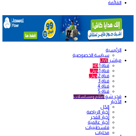
القائمة
الرئيسية
سياسة الخصوصية
مباشر
LIVE
قناة 1
HD
قناة 1
دولي
قناة 2
دولي
قناة 3
قناة 4
قناة 5
فجر شو
أفلام ومسلسلات
الأخبار
الكل
أخبار الرياضة
أخبار الفجر
أخبار عالمية
فلسطينيات
محليات