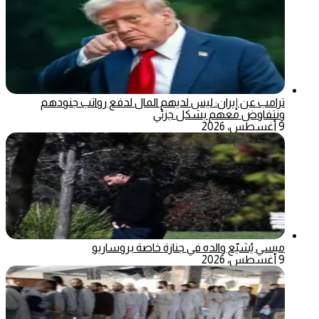
ترامب عن إيران: ليس لديهم المال لدفع رواتب جنودهم
ونتفاوض معهم بشكل جزئي
9 أغسطس، 2026
ميسي يُشيّع والده في جنازة خاصة بروساريو
9 أغسطس، 2026