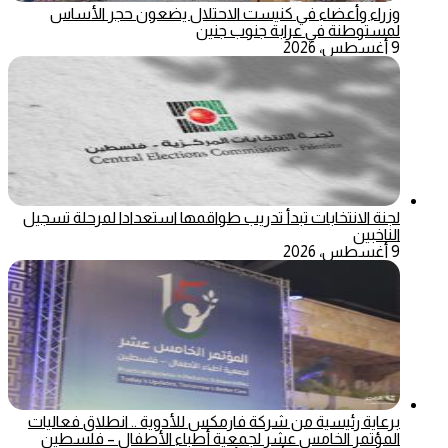
وزراء وأعضاء في كنيست الاحتلال يضعون حجر الأساس
لمستوطنة في عرابة جنوب جنين
9 أغسطس، 2026
لجنة الانتخابات تبدأ تدريب طواقمها استعدادا لمرحلة تسجيل
الناخبين
9 أغسطس، 2026
برعاية رئيسية من شركة فارمكس للأدوية .. انطلاق فعاليات
المؤتمر الخامس عشر لجمعية أطباء الأطفال – فلسطين