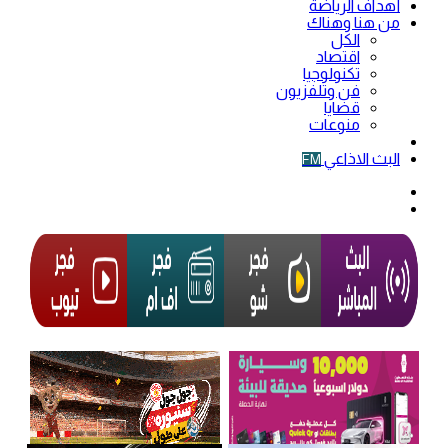
أهداف الرياضة
من هنا وهناك
الكل
اقتصاد
تكنولوجيا
فن وتلفزيون
قضايا
منوعات
فيديو
البث الاذاعي
FM
الوضع
المظلم