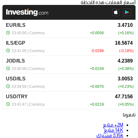
أسعار العملات هذه اللحظة
تابعونا
2M+
متابع
14K
متابع
835k
مشترك