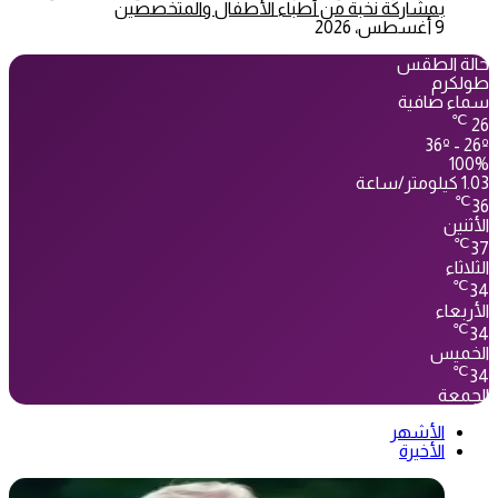
بمشاركة نخبة من أطباء الأطفال والمتخصصين
9 أغسطس، 2026
حالة الطقس
طولكرم
سماء صافية
℃
26
36º - 26º
100%
1.03 كيلومتر/ساعة
℃
36
الأثنين
℃
37
الثلاثاء
℃
34
الأربعاء
℃
34
الخميس
℃
34
الجمعة
الأشهر
الأخيرة