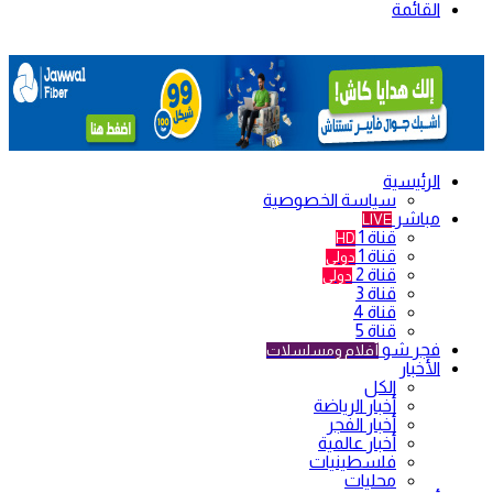
القائمة
الرئيسية
سياسة الخصوصية
مباشر
LIVE
قناة 1
HD
قناة 1
دولي
قناة 2
دولي
قناة 3
قناة 4
قناة 5
فجر شو
أفلام ومسلسلات
الأخبار
الكل
أخبار الرياضة
أخبار الفجر
أخبار عالمية
فلسطينيات
محليات