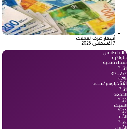
أسعار صرف العملات
7 أغسطس، 2026
حالة الطقس
طولكرم
سماء صافية
℃
31
31º - 27º
62%
5.61 كيلومتر/ساعة
℃
31
الجمعة
℃
33
السبت
℃
33
الأحد
℃
35
الأثنين