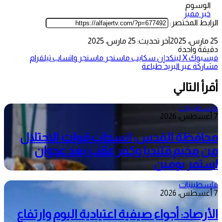
الوسوم
خبر مميز
الرابط المختصر:
25 مارس، 2025
آخر تحديث: 25 مارس، 2025
دقيقة واحدة
فيسبوك
‫X
لينكدإن
سكايب
ماسنجر
ماسنجر
واتساب
تيلقرام
مشاركة عبر البريد
طباعة
أقرأ التالي
فلسطينيات
7 أغسطس، 2026
محافظة القدس: انسحاب قوات الاحتلال
من مخيم قلنديا وكفر عقب بعد عدوان
استمر يومين
فلسطينيات
7 أغسطس، 2026
الأرصاد: أجواء صيفية اعتيادية اليوم وارتفاع