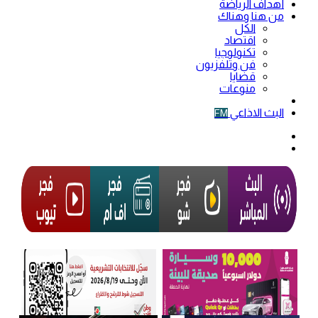
أهداف الرياضة
من هنا وهناك
الكل
اقتصاد
تكنولوجيا
فن وتلفزيون
قضايا
منوعات
فيديو
البث الاذاعي
FM
الوضع
المظلم