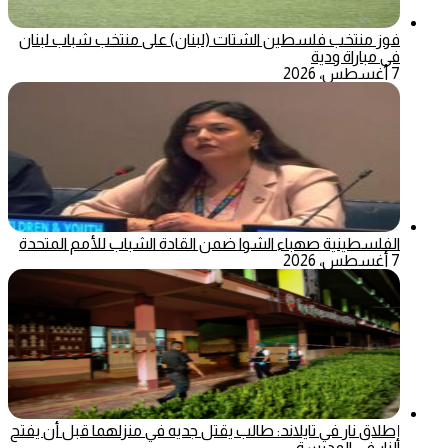
فوز منتخب فلسطين الشتات (لبنان) على منتخب شباب لبنان
في مباراة ودية
7 أغسطس، 2026
الفلسطينية صهباء الشوا ضمن القادة الشباب للأمم المتحدة
7 أغسطس، 2026
إطلاق نار في تايلاند: طالب يقتل جديه في منزلهما قبل أن يفتح
النار في المدرسة