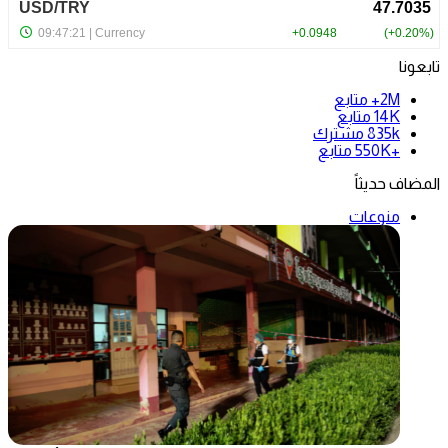
تابعونا
2M+
متابع
14K
متابع
835k
مشترك
+550K
متابع
المضاف حديثاً
منوعات