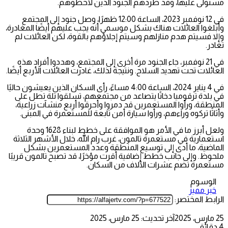
مستولى عليها، وقد طردهم الجنود الذين لاحظوهم.
في 12 نوفمبر 2023، الساعة 12:00 ظهرًا، وصل جنود إلى المجتمع
وأبلغوا العائلات هناك بشكل موسمي أنه يجب عليهم أيضًا المغادرة،
وإلا فسيتم هدم منازلهم وسيتم إجلاؤهم بالقوة، لكن العائلات لم
تغادر.
في 21 نوفمبر، جاء الجنود مرة أخرى إلى المجتمع، وهددوا أفراد هذه
العائلات تحت تهديد السلاح. ونتيجة لذلك، غادرت العائلات الأربع أيضًا.
في 4 يناير 2024، الساعة 4:00 مساءً، رأى السكان الذين يعيشون حاليًا
في بلدة ترقوميا دخانًا يتصاعد من مجتمعهم، تسلقوا تلة تطل على
المنطقة، ورأوا المستعمرين قد دمروا وأحرقوا أربع منشآت زراعية،
وأثاثًا تركوه وراءهم، ورأوا سيارة أمن تابعة للمستعمرة في المبنى.
ولعل أبرز ما في الأمر هو الموافقة على خطط لبناء 1628 وحدة
استعمارية في مستعمرة تالمون، غرب رام الله، خلال الأشهر الثلاثة
الماضية، ما أدى إلى توسيع المنطقة وعدد المستعمرين بشكل
ملحوظ. وإلى جانب خطط إضافية أُقرت مؤخرًا، قد تصبح تالمون قريبًا
مستعمرة تضم عشرات الآلاف من السكان.
الوسوم
خبر مميز
الرابط المختصر:
25 مارس، 2025
آخر تحديث: 25 مارس، 2025
4 دقائق