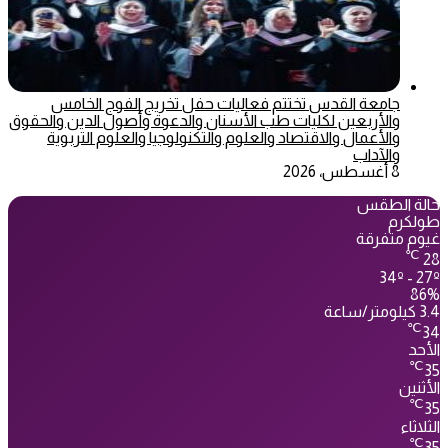
جامعة القدس تختتم فعاليات حفل تخريج الفوج الخامس
والأربعين لكليات طب الأسنان والدعوة وأصول الدين والحقوق
والأعمال والاقتصاد والعلوم والتكنولوجيا والعلوم التربوية
والآداب
8 أغسطس، 2026
حالة الطقس
طولكرم
غيوم متفرقة
℃
28
34º - 27º
86%
3.4 كيلومتر/ساعة
℃
34
الأحد
℃
35
الأثنين
℃
35
الثلاثاء
℃
35