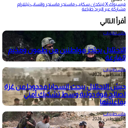
فيسبوك
‫X
لينكدإن
سكايب
ماسنجر
ماسنجر
واتساب
تيلقرام
مشاركة عبر البريد
طباعة
أقرأ التالي
فلسطينيات
8 أغسطس، 2026
الاحتلال يحتجز مواطنين من طمون ومخيم
الفارعة
فلسطينيات
8 أغسطس، 2026
جيش الاحتلال يبحث انسحابا محدودا من غزة
لصالح قوة دولية وسط تشكيك أمني
بفاعليتها
فلسطينيات
8 أغسطس، 2026