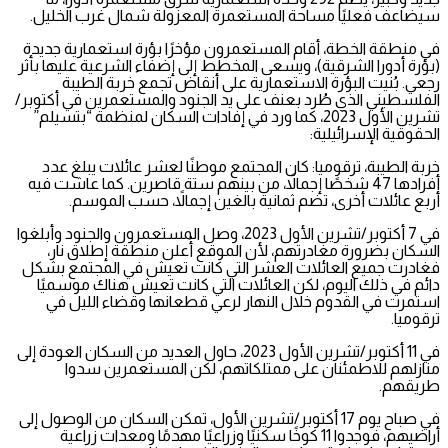
سيضاعف فعليًا مساحة المستعمرة المعزولة شمال غرب الخليل.
في منطقة الخطة، أقام المستعمرون مؤخرًا بؤرة استعمارية جديدة
(بؤرة أدورا الشرقية)، ويسعى المخطط إلى إضفاء الشرعية عليها بأثر
رجعي. بُنيت البؤرة الاستعمارية على أنقاض تجمع خربة الطيبة
الفلسطيني الذي طُرد بعنف على يد الجنود والمستعمرين في أكتوبر/
تشرين الأول 2023، كما ورد في إفادات السكان لمنظمة “بتسيلم”
الحقوقية الإسرائيلية:
خربة الطيبة، ترقوميا: كان المجتمع موطنًا لعشر عائلات يبلغ عدد
أفرادها 47 شخصًا إجمالاً، من بينهم ستة قاصرين. كما عاشت فيه
أربع عائلات أخرى، تضم ثمانية بالغين إجمالاً، حسب الموسم.
في 7 أكتوبر/تشرين الأول 2023، وصل المستعمرون والجنود وأبلغوا
السكان بضرورة مغادرتهم، لأن الموقع أُعلن منطقة إطلاق نار،
فغادرت جميع العائلات العشر التي كانت تعيش في المجتمع بشكل
دائم في ذلك اليوم، لكن العائلات التي كانت تعيش هناك موسميًا
استمرت في القدوم خلال النهار لرعي قطعانها وقضاء الليل في
ترقوميا.
في 11 أكتوبر/تشرين الأول 2023، حاول العديد من السكان العودة إلى
منازلهم للاطمئنان على ممتلكاتهم، لكن المستعمرين سدوا
طريقهم.
في صباح يوم 17 أكتوبر/تشرين الأول، تمكن السكان من الوصول إلى
أراضيهم، فوجدوا 11 كوخًا سكنيًا وزراعيًا مهدمًا ومعدات زراعية