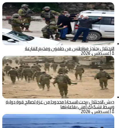
الاحتلال يحتجز مواطنين من طمون ومخيم الفارعة
8 أغسطس، 2026
جيش الاحتلال يبحث انسحابا محدودا من غزة لصالح قوة دولية
وسط تشكيك أمني بفاعليتها
8 أغسطس، 2026