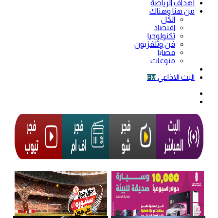
أهداف الرياضة
من هنا وهناك
الكل
اقتصاد
تكنولوجيا
فن وتلفزيون
قضايا
منوعات
فيديو
البث الاذاعي
FM
الوضع
المظلم