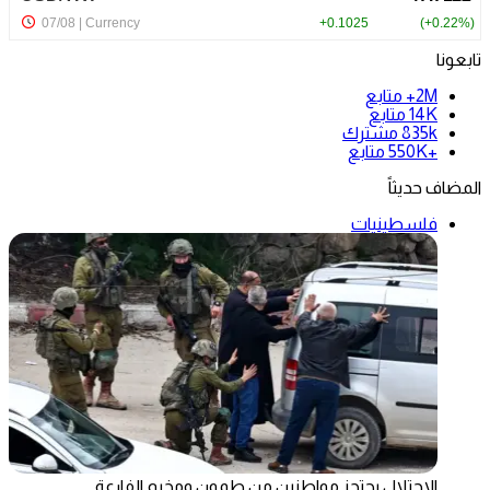
تابعونا
2M+
متابع
14K
متابع
835k
مشترك
+550K
متابع
المضاف حديثاً
فلسطينيات
الاحتلال يحتجز مواطنين من طمون ومخيم الفارعة