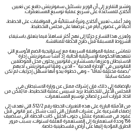
وتشير التقارير إلى أن الوزير بتسلئيل سموتريتش دافع عن تعيين
ألكلاي للمساعدة على تسريع عملية توسيع المستعمرات.
وقد أعقب تعيين ألكلاي وتيرةٌ استثنائيةٌ في الموافقات على الخطط،
أحيانًا في غضون أيام من عرضها على مجلس التخطيط.
ويُعزى هذا التسارع جزئيًا إلى نهج أكثر تساهلًا فيما يتعلق باستيفاء
الشروط المسبقة قبل طرح الخطة للمناقشة.
تتماشى عملية الموافقة السريعة مع إستراتيجية الضم الأوسع التي
تنتهجها الحكومة الإسرائيلية الحالية، إذ أنشأ سموتريتش إدارة
الاستيطان وعززها بمستشارين قانونيين يحلون محل الموظفين
القانونيين في “الإدارة المدنية” – الذين، وفقًا لسموتريتش، لديهم
“بصمة مختلفة تمامًا” – وهي خطوة يبدو أنها تُسهّل إجراءات لم تكن
ممكنة سابقًا.
بالإضافة إلى ذلك، فإن إشراك ممثل عن وزارة الاستيطان في
المجلس الأعلى للتخطيط يزيد تسييس عملية التخطيط، ما يُمكّن من
اتخاذ قرارات أسرع لصالح توسيع المستعمرات.
من الأمثلة البارزة على هذه التغيرات الخطة رقم 512/2، التي تهدف إلى
إضفاء الشرعية على عشرات المنازل التي بُنيت بشكل غير قانوني قبل
عقود في مستعمرة عتنئيل، جنوب الخليل. كانت الخطة، التي ستُضيف
156 وحدة استعمارية إلى المستعمرة مُعلّقة لسنوات، بسبب مرور
الطرق المؤدية إليها على أراضٍ فلسطينية خاصة.