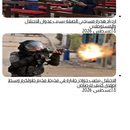
ازدياد هجرة مسيحيي الضفة بسبب عدوان الاحتلال
والمستوطنين
8 أغسطس، 2026
الاحتلال ينصب حواجز طيارة في محيط مخيم طولكرم وسط
اطلاق كثيف للرصاص
8 أغسطس، 2026
‫X
تيلقرام
ماسنجر
ماسنجر
واتساب
فيسبوك