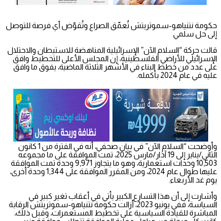
حكومة نتنياهو-سموتريتش تُعمّق الصراع وتُقوّض أي فرصة للتوصل
إلى حل سلمي
قالت حركة “السلام الآن” الإسرائيلية المناهضة للاستيطان والاحتلال
الإسرائيلي للأراضي الفلسطينية، إن المجلس الأعلى للتخطيط وافق
على عدد من خطط البناء في الأشهر الثلاثة الماضية، يفوق ما وافق
عليه في عام 2024 بأكمله.
وأوضحت “السلام الآن” في بيان صحفي، أنه في الفترة من 1 كانون
الثاني/يناير إلى 19 آذار/مارس 2025، تمت الموافقة على ما مجموعه
10,503 وحدات استعمارية، وهو ما يتجاوز 9,971 وحدة تمت الموافقة
عليها طوال عام 2024، ومن المقرر الموافقة على 1,344 وحدة أخرى،
يوم غد الأربعاء.
وأشارت إلى أن هذا التسارع الكبير يأتي في أعقاب تغير كبير في
السياسة، ففي يونيو 2023، أزالت حكومة نتنياهو-سموتريتش الرقابة
المباشرة للقيادة السياسية على تخطيط المستعمرات، وقبل ذلك،