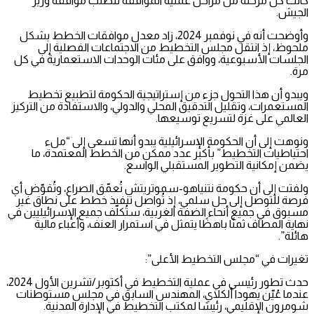
كانت كل مرحلة من مراحل عملية الموافقة تتطلب موافقة وزير
الجيش.
وأوضحت أنه في نوفمبر 2024، زاد معدل موافقات الخطط بشكل
ملحوظ، إذ انتقل مجلس التخطيط من الاجتماعات الفصلية إلى
الجلسات الأسبوعية، ووافق على مئات الوحدات الاستعمارية في كل
مرة.
ويبدو أن هذا التحول جزء من إستراتيجية الحكومة لتطبيع تخطيط
المستعمرات، وتقليل التدقيق المحلي والدولي، والاستفادة من التركيز
العالمي على غزة لتسريع توسيعها.
ونوهت إلى أن الحكومة الإسرائيلية يبدو أنها تسعى إلى “ملء
احتياطيات التخطيط” بأكبر عدد ممكن من الخطط المعتمدة، ما
يضمن إمكانية التطوير المستقبلي الواسع.
ولفتت إلى أن حكومة نتنياهو-سموتريتش تُعمّق الصراع، وتُقوّض أي
فرصة للتوصل إلى حل سلمي، إذ تُواصل تنفيذ خطط على نطاق غير
مسبوق في جميع أنحاء الضفة الغربية، ستُكلّف جميع الإسرائيليين في
نهاية المطاف ثمنًا باهظًا يتمثل في استمرار العنف، وأعباء مالية
هائلة”.
تغيرات في “مجلس التخطيط الأعلى”:
حدث تطور رئيسي في عملية التخطيط في أكتوبر/تشرين الأول 2024،
عندما عُيّن يهودا ألكلاي، المهندس السابق في مجلس مستوطنات
شومرون الإقليمي، رئيسًا لمكتب التخطيط في الإدارة المدنية.