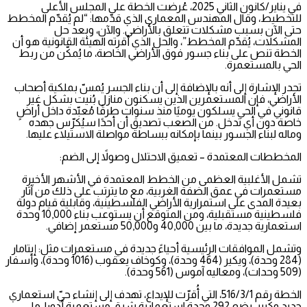
في يناير/كانون الثاني 2025، عُرضت الخطة على المجلس الأعلى
للتخطيط، وقال المهندس المعماري الذي قدّمها: “لم يُقدّم المخطط
حتى الآن بسبب مشكلات تتعلق بالأراضي. والآن، وبعد حل
المشكلات، يُقدّم المخطط”، والحل الذي أقرته الهيئة القانونية هو أن
الخطة تنص على بناء جسور فوق الأراضي الخاصة، ما يُمكّن من ربط
الحي بالمستعمرة.
تجدر الإشارة إلى أنه بالإضافة إلى أن بناء الجسر يُمسّ بملكية أصحاب
الأراضي، فإن المستعمرين الذين يسكنون منازل بُنيت بشكل غير
قانوني في الحي يسلكون يوميًا منذ سنوات طرقًا مُعبّدة داخل أراضٍ
خاصة دون أي تدخل. من الصعب تصديق أن أحدًا سيُكرّس جهده
وماله لبناء الجسور بينما بإمكانه ببساطة مواصلة الاستيلاء عليها.
المخططات المعتمدة – تعميق الاحتلال وصولاً إلى الضم:
تشمل الأغلبية العظمى من الخطط المعتمدة في الأشهر الأخيرة
مستعمرات في عمق الضفة الغربية، مع ما يترتب على ذلك من آثار
بعيدة المدى على استمرارية الأراضي الفلسطينية، وقابلية قيام دولة
فلسطينية مستقبلية، ومن المتوقع أن يستوعب بناء 10,000 وحدة
استعمارية جديدة، ما بين 40,000 و50,000 مستعمر إضافي.
وتشمل الموافقات الرئيسية أحياءً جديدة في مستعمرات مثل: إيتامار
(284 وحدة)، ويكير (464 وحدة)، وكوخاف يعقوب (1016 وحدة)، وأسفار
(509 وحدات)، ومعاليه آموس (561 وحدة).
الخطة رقم 516/3/1، التي أُقرّت للإيداع، تهدف إلى إنشاء حيّ استعماري
جديد وكبير، يضم 292 وحدة استعمارية شرق مستعمرة أدورا، ما