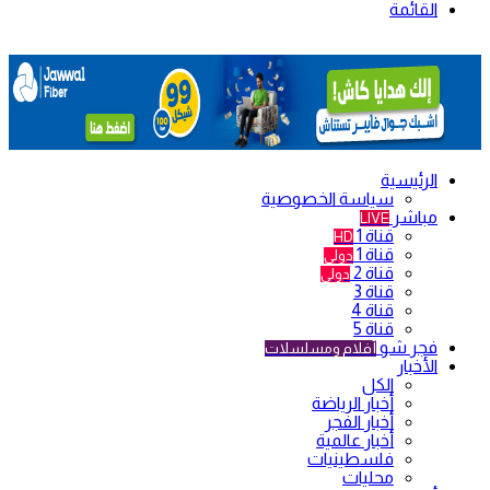
القائمة
الرئيسية
سياسة الخصوصية
مباشر
LIVE
قناة 1
HD
قناة 1
دولي
قناة 2
دولي
قناة 3
قناة 4
قناة 5
فجر شو
أفلام ومسلسلات
الأخبار
الكل
أخبار الرياضة
أخبار الفجر
أخبار عالمية
فلسطينيات
محليات