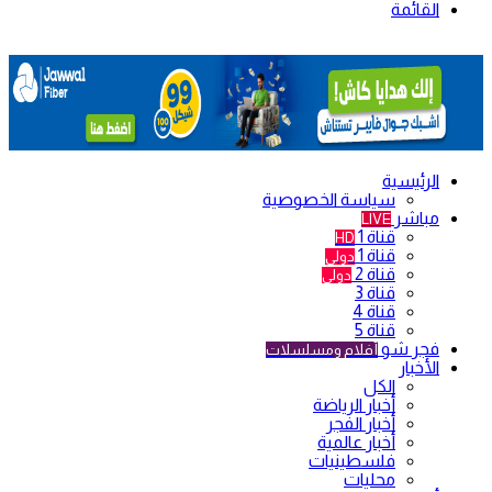
القائمة
الرئيسية
سياسة الخصوصية
مباشر
LIVE
قناة 1
HD
قناة 1
دولي
قناة 2
دولي
قناة 3
قناة 4
قناة 5
فجر شو
أفلام ومسلسلات
الأخبار
الكل
أخبار الرياضة
أخبار الفجر
أخبار عالمية
فلسطينيات
محليات