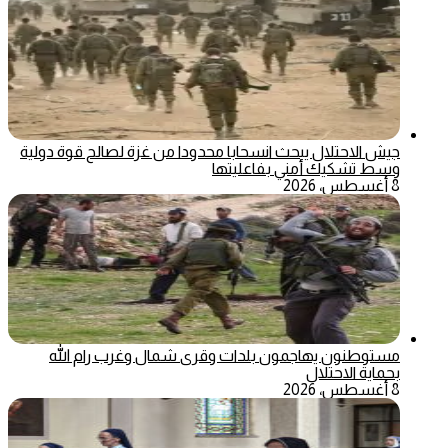
جيش الاحتلال يبحث انسحابا محدودا من غزة لصالح قوة دولية
وسط تشكيك أمني بفاعليتها
8 أغسطس، 2026
مستوطنون يهاجمون بلدات وقرى شمال وغرب رام الله
بحماية الاحتلال
8 أغسطس، 2026