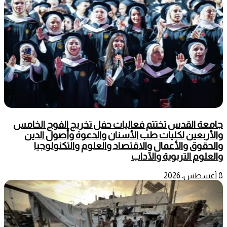
جامعة القدس تختتم فعاليات حفل تخريج الفوج الخامس
والأربعين لكليات طب الأسنان والدعوة وأصول الدين
والحقوق والأعمال والاقتصاد والعلوم والتكنولوجيا
والعلوم التربوية والآداب
8 أغسطس، 2026