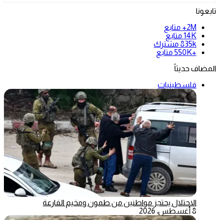
تابعونا
2M+
متابع
14K
متابع
835k
مشترك
+550K
متابع
المضاف حديثاً
فلسطينيات
الاحتلال يحتجز مواطنين من طمون ومخيم الفارعة
8 أغسطس، 2026