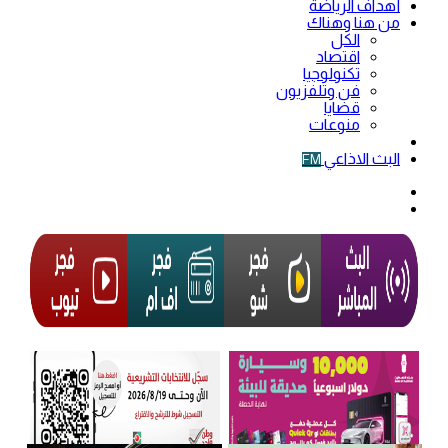
أهداف الرياضة
من هنا وهناك
الكل
اقتصاد
تكنولوجيا
فن وتلفزيون
قضايا
منوعات
فيديو
البث الاذاعي
FM
الوضع
المظلم