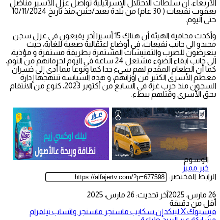
الأربعاء، أن سلطات الاحتلال الإسرائيلية تواصل عزل الأسير مناضل
يعقوب نفيعات ( 30 عام) من بلدة يعبد/جنين،منذ تاريخ 10/11/2024
حتى اليوم.
وأكدت محامية الهيئة أن هناك 15 أسيرا آخر يقبعون في عزل سجن
مجيدو الى جانب نفيعات، في أوضاع اعتقالية صعبة للغاية، حيث
يتعرضون للضرب والتفتيشات المستمرة بطريقة مستفزة و مؤذية،
الى جانب ابقاء الضوء مشتعل 24 ساعة في اليوم لحرمانهم من النوم،
كما أن الطعام المقدم لهم سيء جدا كما ونوعا مما أدى إلى خسران
معظم الأسرى الكثير من اوزانهم، و هذه السياسة تنتهجها إدارة
السجون منذ حرب غزة في السابع من أكتوبر 2023، كنوع من الانتقام
بحق الأسرى وقتلهم ببطء.
الوسوم
خبر مميز
الرابط المختصر:
26 مارس، 2025
آخر تحديث: 26 مارس، 2025
أقل من دقيقة
فيسبوك
‫X
لينكدإن
سكايب
ماسنجر
ماسنجر
واتساب
تيلقرام
مشاركة عبر البريد
طباعة