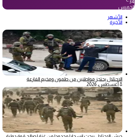
℃
34
الخميس
الأشهر
الأخيرة
الاحتلال يحتجز مواطنين من طمون ومخيم الفارعة
8 أغسطس، 2026
جيش الاحتلال يبحث انسحابا محدودا من غزة لصالح قوة دولية