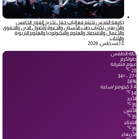
جامعة القدس تختتم فعاليات حفل تخريج الفوج الخامس
والأربعين لكليات طب الأسنان والدعوة وأصول الدين والحقوق
والأعمال والاقتصاد والعلوم والتكنولوجيا والعلوم التربوية
والآداب
8 أغسطس، 2026
حالة الطقس
طولكرم
غيوم متفرقة
℃
28
34º - 27º
86%
3.4 كيلومتر/ساعة
℃
34
الأحد
℃
35
الأثنين
℃
35
الثلاثاء
℃
35
الأربعاء