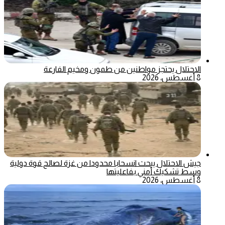
الاحتلال يحتجز مواطنين من طمون ومخيم الفارعة
8 أغسطس، 2026
جيش الاحتلال يبحث انسحابا محدودا من غزة لصالح قوة دولية
وسط تشكيك أمني بفاعليتها
8 أغسطس، 2026