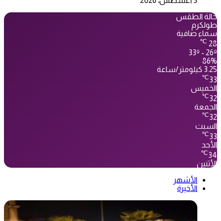
5 أغسطس، 2026
حالة الطقس
طولكرم
سماء صافية
℃
28
33º - 26º
86%
3.25 كيلومتر/ساعة
℃
33
الخميس
℃
32
الجمعة
℃
32
السبت
℃
33
الأحد
℃
34
الأثنين
الأشهر
الأخيرة