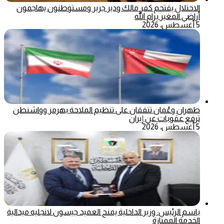
الاحتلال يقتحم كفر مالك ودير جرير ومستوطنون يهاجمون
أراضي المغير برام الله
5 أغسطس، 2026
طهران وعُمان تتفقان على تنظيم الملاحة بهرمز وواشنطن
ترفع عقوبات عن إيران
5 أغسطس، 2026
باسم الرئيس: وزير الداخلية يمنح العميد جيسون لانجليه ميدالية
الخدمة الممتازة