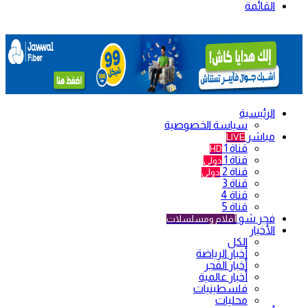
القائمة
الرئيسية
سياسة الخصوصية
مباشر
LIVE
قناة 1
HD
قناة 1
دولي
قناة 2
دولي
قناة 3
قناة 4
قناة 5
فجر شو
أفلام ومسلسلات
الأخبار
الكل
أخبار الرياضة
أخبار الفجر
أخبار عالمية
فلسطينيات
محليات