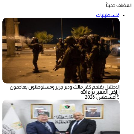
المضاف حديثاً
فلسطينيات
الاحتلال يقتحم كفر مالك ودير جرير ومستوطنون يهاجمون
أراضي المغير برام الله
5 أغسطس، 2026