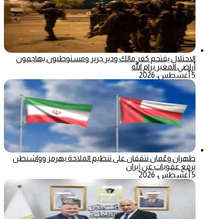
الاحتلال يقتحم كفر مالك ودير جرير ومستوطنون يهاجمون
أراضي المغير برام الله
5 أغسطس، 2026
طهران وعُمان تتفقان على تنظيم الملاحة بهرمز وواشنطن
ترفع عقوبات عن إيران
5 أغسطس، 2026