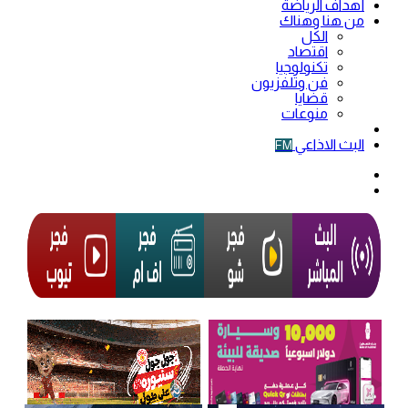
أهداف الرياضة
من هنا وهناك
الكل
اقتصاد
تكنولوجيا
فن وتلفزيون
قضايا
منوعات
فيديو
البث الاذاعي
FM
الوضع
المظلم