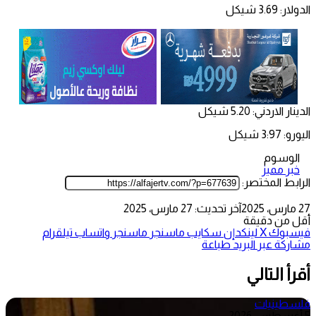
الدولار: 3.69 شيكل
الدينار الاردني: 5.20 شيكل
اليورو: 3:97 شيكل
الوسوم
خبر مميز
الرابط المختصر:
27 مارس، 2025
آخر تحديث: 27 مارس، 2025
أقل من دقيقة
فيسبوك
‫X
لينكدإن
سكايب
ماسنجر
ماسنجر
واتساب
تيلقرام
مشاركة عبر البريد
طباعة
أقرأ التالي
فلسطينيات
5 أغسطس، 2026