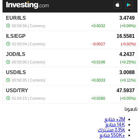
تابعونا
2M+
متابع
14K
متابع
835k
مشترك
+550K
متابع