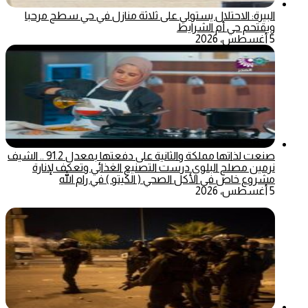
البيرة: الاحتلال يستولي على ثلاثة منازل في حي سطح مرحبا
ويقتحم حي أم الشرايط
5 أغسطس، 2026
صنعت لذاتها مملكة والثانية على دفعتها بمعدل 91.2 .. الشيف
نرمين مصلح البلوي درست التصنيع الغذائي وتعكف لإنارة
مشروع خاص في الأكل الصحي ( الكيتو ) في رام الله
5 أغسطس، 2026