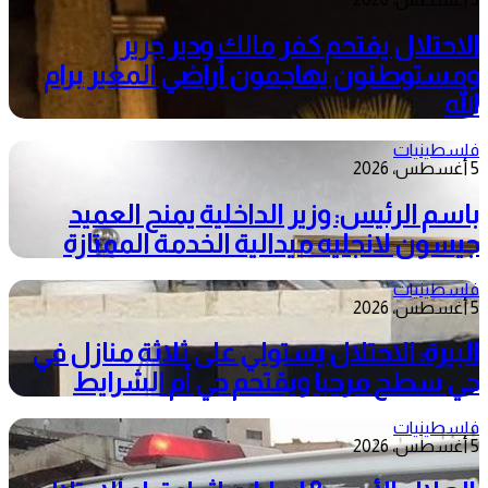
الاحتلال يقتحم كفر مالك ودير جرير
ومستوطنون يهاجمون أراضي المغير برام
الله
فلسطينيات
5 أغسطس، 2026
باسم الرئيس: وزير الداخلية يمنح العميد
جيسون لانجليه ميدالية الخدمة الممتازة
فلسطينيات
5 أغسطس، 2026
البيرة: الاحتلال يستولي على ثلاثة منازل في
حي سطح مرحبا ويقتحم حي أم الشرايط
فلسطينيات
5 أغسطس، 2026