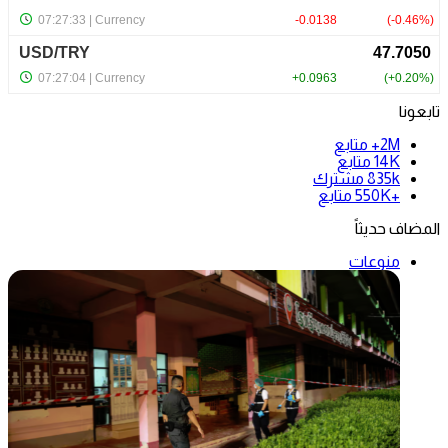
تابعونا
2M+
متابع
14K
متابع
835k
مشترك
+550K
متابع
المضاف حديثاً
منوعات