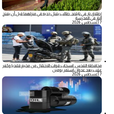
إطلاق نار في تايلاند: طالب يقتل جديه في منزلهما قبل أن يفتح
النار في المدرسة
7 أغسطس، 2026
محافظة القدس: انسحاب قوات الاحتلال من مخيم قلنديا وكفر
عقب بعد عدوان استمر يومين
7 أغسطس، 2026