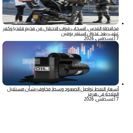
محافظة القدس: انسحاب قوات الاحتلال من مخيم قلنديا وكفر
عقب بعد عدوان استمر يومين
7 أغسطس، 2026
أسعار النفط تواصل الصعود وسط مخاوف بشأن مستقبل
الملاحة في هرمز
7 أغسطس، 2026
‫X
تيلقرام
ماسنجر
ماسنجر
واتساب
فيسبوك