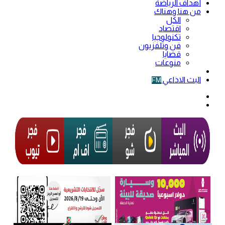
أهداف الرياضة
من هنا وهناك
الكل
اقتصاد
تكنولوجيا
فن وتلفزيون
قضايا
منوعات
فيديو
البث الاذاعي
FM
الوضع
المظلم