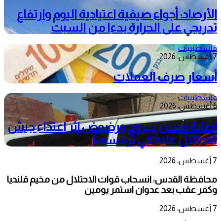
الأرصاد: أجواء صيفية اعتيادية اليوم وارتفاع
تدريجي على الحرارة بدءا من السبت
فلسطينيات
7 أغسطس، 2026
أسعار صرف العملات
فلسطينيات
6 أغسطس، 2026
إصابة مسن بجروح ورضوض إثر اعتداء جيش
الاحتلال عليه في ترمسعيا
7 أغسطس، 2026
محافظة القدس: انسحاب قوات الاحتلال من مخيم قلنديا
وكفر عقب بعد عدوان استمر يومين
7 أغسطس، 2026