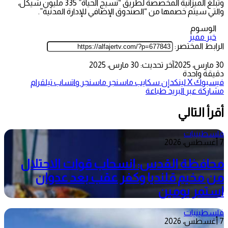
وتبلغ الميزانية المخصصة لطريق “نسيج الحياة” 335 مليون شيكل،
والتي سيتم خصمها من “الصندوق الإضافي للإدارة المدنية”.
الوسوم
خبر مميز
الرابط المختصر:
30 مارس، 2025
آخر تحديث: 30 مارس، 2025
دقيقة واحدة
فيسبوك
‫X
لينكدإن
سكايب
ماسنجر
ماسنجر
واتساب
تيلقرام
مشاركة عبر البريد
طباعة
أقرأ التالي
فلسطينيات
7 أغسطس، 2026
محافظة القدس: انسحاب قوات الاحتلال
من مخيم قلنديا وكفر عقب بعد عدوان
استمر يومين
فلسطينيات
7 أغسطس، 2026