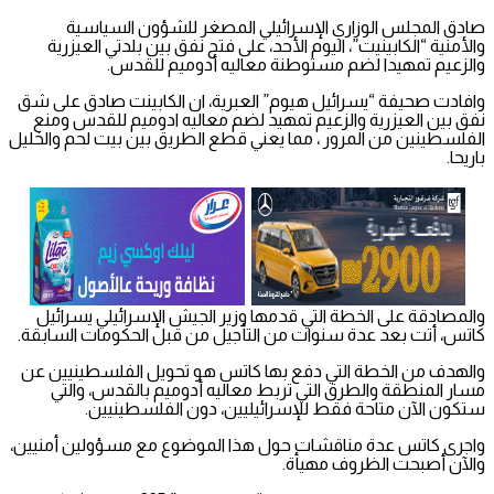
صادق المجلس الوزاري الإسرائيلي المصغر للشؤون السياسية
والأمنية “الكابينيت”، اليوم الأحد، على فتح نفق بين بلدتي العيزرية
والزعيم تمهيدا لضم مستوطنة معاليه أدوميم للقدس.
وافادت صحيفة “يسرائيل هيوم” العبرية، ان الكابينت صادق على شق
نفق بين العيزرية والزعيم تمهيد لضم معاليه ادوميم للقدس ومنع
الفلسطينين من المرور ، مما يعني قطع الطريق بين بيت لحم والخليل
باريحا.
والمصادقة على الخطة التي قدمها وزير الجيش الإسرائيلي يسرائيل
كاتس، أتت بعد عدة سنوات من التأجيل من قبل الحكومات السابقة.
والهدف من الخطة التي دفع بها كاتس هو تحويل الفلسطينيين عن
مسار المنطقة والطرق التي تربط معاليه أدوميم بالقدس، والتي
ستكون الآن متاحة فقط للإسرائيليين، دون الفلسطينيين.
واجرى كاتس عدة مناقشات حول هذا الموضوع مع مسؤولين أمنيين،
والآن أصبحت الظروف مهيأة.