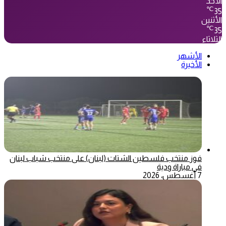
الأحد
℃
35
الأثنين
℃
35
الثلاثاء
الأشهر
الأخيرة
فوز منتخب فلسطين الشتات (لبنان) على منتخب شباب لبنان
في مباراة ودية
7 أغسطس، 2026