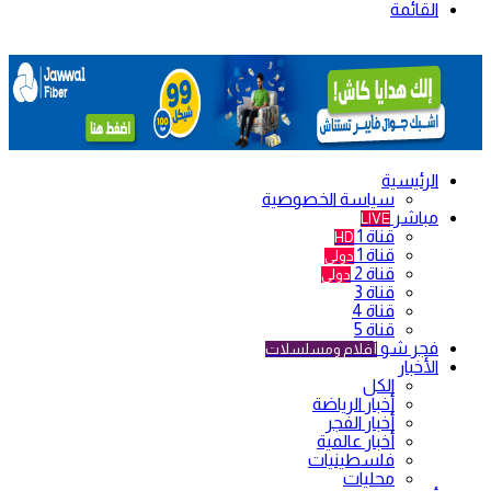
القائمة
الرئيسية
سياسة الخصوصية
مباشر
LIVE
قناة 1
HD
قناة 1
دولي
قناة 2
دولي
قناة 3
قناة 4
قناة 5
فجر شو
أفلام ومسلسلات
الأخبار
الكل
أخبار الرياضة
أخبار الفجر
أخبار عالمية
فلسطينيات
محليات