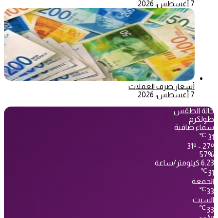
7 أغسطس، 2026
أسعار صرف العملات
7 أغسطس، 2026
حالة الطقس
طولكرم
سماء صافية
℃
31
31º - 27º
57%
6.23 كيلومتر/ساعة
℃
31
الجمعة
℃
33
السبت
℃
33