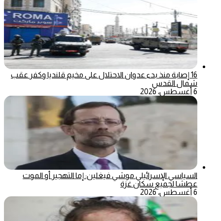
16 إصابة منذ بدء عدوان الاحتلال على مخيم قلنديا وكفر عقب
شمال القدس
6 أغسطس، 2026
السياسي الإسرائيلي موشي فيغلين: إما التهجير أو الموت
عطشا لجميع سكان غزة
6 أغسطس، 2026