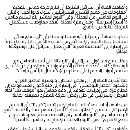
وأضافت القناة أن إسرائيل تشترط أن تلتزم حركة حماس بتقديم
“معلومات عن جميع الأسرى الإسرائيليين، سواء كانوا أحياء أو قتلى،
في اليوم الخامس من الهدنة”، وفي “اليوم العاشر، يتم تسليم جثامين
16 أسيرًا إسرائيليًا”. وخلال فترة الهدنة، تُعقد مفاوضات لاستكمال
المرحلة التالية من الاتفاق.
وذكرت القناة أن إسرائيل أوضحت للوسطاء أن “أي اتفاق نهائي
سيشمل بقاء الجيش الإسرائيلي في المحيط الأمني داخل قطاع غزة”،
في إشارة إلى “المنطقة العازلة” التي تعمل إسرائيل على توسيعها
ميدانيًا.
ونقلت عن مسؤول إسرائيلي أن “الرسالة التي نُقلت لحماس عبر
الوسطاء كانت: ’هذه فرصتكم الأخيرة، وإذا لم يتم الإفراج عن الأسرى،
ستُفتح أبواب الجحيم (على قطاع غزة)، كما قال الرئيس ترامب‘”.
كما أشارت القناة إلى أن تهجير السكان، وتوسيع مناطق العزل،
وتشديد “الحصار اللوجستي”، في إشارة إلى منع دخول المساعدات إلى
قطاع غزة، هي إجراءات تهدف، إلى دفع حماس نحو “موقف بنّاء” تجاه
العرض الإسرائيلي، في ظل رفض الحركة للمقترح بصيغته الحالية.
من جانبها، أفادت هيئة البث العام الإسرائيلية (“كان 11”) أن المقترح
الإسرائيلي يتضمن: “إطلاق سراح 11 أسيرًا، بينهم عِيدان ألكسندر”، مع
التزام حماس في “اليوم الخامس من الهدنة بتقديم معلومات حول
وضع الأسرى”، وفي “اليوم العاشر بالإفراج عن جثامين 16 أسيرًا”.
وأضافت “كان 11” أن المقابل الذي ستقدمه إسرائيل يشمل “وقف