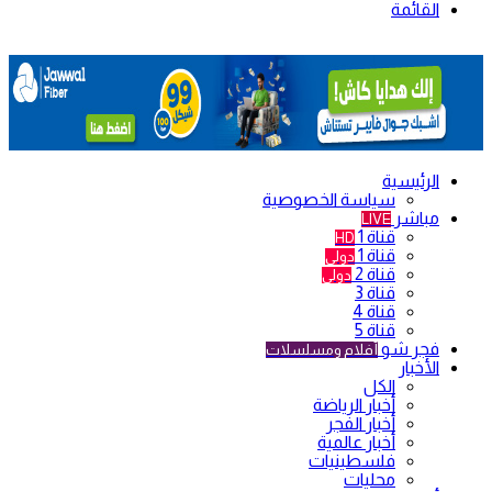
القائمة
الرئيسية
سياسة الخصوصية
مباشر
LIVE
قناة 1
HD
قناة 1
دولي
قناة 2
دولي
قناة 3
قناة 4
قناة 5
فجر شو
أفلام ومسلسلات
الأخبار
الكل
أخبار الرياضة
أخبار الفجر
أخبار عالمية
فلسطينيات
محليات