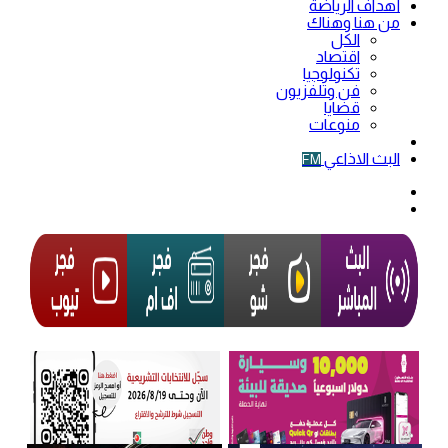
أهداف الرياضة
من هنا وهناك
الكل
اقتصاد
تكنولوجيا
فن وتلفزيون
قضايا
منوعات
فيديو
البث الاذاعي
FM
الوضع
المظلم