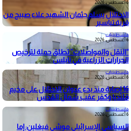
6 أغسطس، 2026
الاحتلال يسلم جثمان الشهيد علاء صبيح من
قرية تياسير
فلسطينيات
6 أغسطس، 2026
“النقل والمواصلات” تطلق حملة لترخيص
الجرارات الزراعية في نابلس
فلسطينيات
6 أغسطس، 2026
16 إصابة منذ بدء عدوان الاحتلال على مخيم
قلنديا وكفر عقب شمال القدس
فلسطينيات
6 أغسطس، 2026
السياسي الإسرائيلي موشي فيغلين: إما