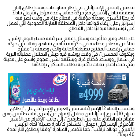
يتضمن المقترح الإسرائيلي، في إطار مفاوضات وقف إطلاق النار
وصفقة تبادل الأسرى مع حركة حماس، عدة مراحل تشمل تبادلًا
تدريجيًا للأسرى وهدنة مؤقتة في قطاع غزة، في وقت تُصر فيه
إسرائيل على إبقاء قواتها داخل المنطقة العازلة الحدودية التي تعمل
على توسيعها ميدانيًا داخل القطاع.
جاء ذلك، وفق ما أوردته وسائل إعلام إسرائيلية مساء اليوم، الإثنين،
نقلًا عن مصادر مطلعة في حكومة بنيامين نتنياهو، وقالت إن حركة
حماس رفضت المقترح بصيغته الحالية والذي وصفته بـ”مقترح
ويتكوف المحسن”، في وقت يوسّع فيه جيش الاحتلال عملياته البرية
في شمال ووسط قطاع غزة، ويستعد لشن هجوم واسع على مدينة
رفح، حيث أصدر بيانات تحذيرية تطالب السكان بإخلائها.
وبحسب القناة 12 الإسرائيلية، ينص العرض الإسرائيلي على “إطلاق
سراح 10 أسرى إسرائيليين مقابل الإفراج عن أسرى فلسطينيين وفق
مفتاح يتم الاتفاق عليه بين الطرفين”، إلى جانب “الإفراج عن الأسير
(الأميركي الإسرائيلي) عِيدان ألكسندر كـ’بادرة حسنة’ تجاه الرئيس
الأميركي، دونالد ترامب”. كما تتضمن المبادرة “وقفًا لإطلاق النار لمدة
40 يومًا”.