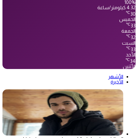
100%
4.32 كيلومتر/ساعة
℃
30
الخميس
℃
33
الجمعة
℃
32
السبت
℃
33
الأحد
℃
34
الأثنين
الأشهر
الأخيرة