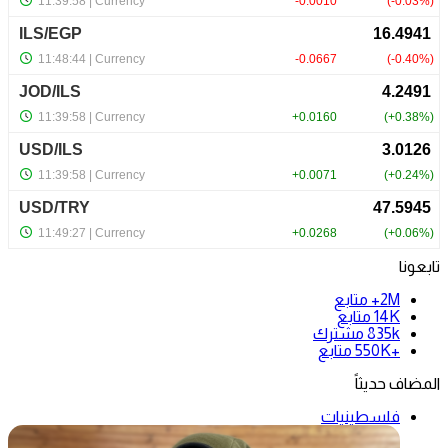
تابعونا
2M+
متابع
14K
متابع
835k
مشترك
+550K
متابع
المضاف حديثاً
فلسطينيات