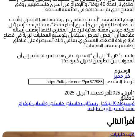
إطلاق نار لمدة 40 يومًا”، و”الإفراج عن أسرى فلسطينيين وفق
المفتاح الذي تم استخدامه في الصفقة السابقة”.
ووفق للقناة، فقد “أعربت حماس عن رفضها لهذا المقترح، وأبدت
استعدادها للإفراج عن 5 أسرى أحياء فقط”، فيما لم تحدد إسرائيل
لحركة حماس مهلة نهائية للرد على المقترح، لكنها أوصلت رسالة
مفادها أن “رفض العرض سيقابل بتوسيع العمليات البرية في قطاع
غزة وزيادة الضغط العسكري، بما في ذلك السيطرة على مناطق
إضافية وتصعيد الهجمات”.
ولفتت “كان 11” إلى أن “التقديرات في هذه المرحلة تشير إلى أن
الفجوات بين الطرفين لا تزال كبيرة جدًا”
الوسوم
خبر مميز
الرابط المختصر:
1 أبريل، 2025
آخر تحديث: 1 أبريل، 2025
2 دقائق
فيسبوك
‫X
لينكدإن
سكايب
ماسنجر
ماسنجر
واتساب
تيلقرام
مشاركة عبر البريد
طباعة
أقرأ التالي
فلسطينيات