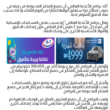
أكد برنامج الأغذية العالمي، أن جميع المخابز المدعومة من قبله في
جنوب قطاع غزة ستغلق أبوابها اعتبارًا من اليوم الثلاثاء، وذلك بسبب
نفاد الدقيق المتوفر لديه.
وقال برنامج الأغذية العالمي”إنه بسبب نقص المساعدات الإنسانية
التي لم تدخل غزة منذ 2 مارس/آذار الماضي، فإن إمدادات الدقيق
والمواد الأساسية الأخرى على وشك النفاد.
وأوضح أن البرنامج كان يوزع يوميًا أكثر من 306,000 كيلوغرام من
دقيق القمح لتشغيل المخابز في جميع أنحاء القطاع، بالإضافة إلى
الخميرة والسكر والملح.
وأشار إلى أنه مع استمرار إغلاق الحدود ومنع دخول المساعدات،
نفدت الإمدادات اللازمة، مما أدى إلى وقف دعم إنتاج الخبز في جميع
المخابز المدعومة من البرنامج.
ولفت البرنامج إلى أن جميع المخزون المتاح من الوجبات الجاهزة تم
توزيعه على الأسر في القطاع، مما يعني أنه لا توجد إمدادات أخرى
لتوزيعها على العائلات.