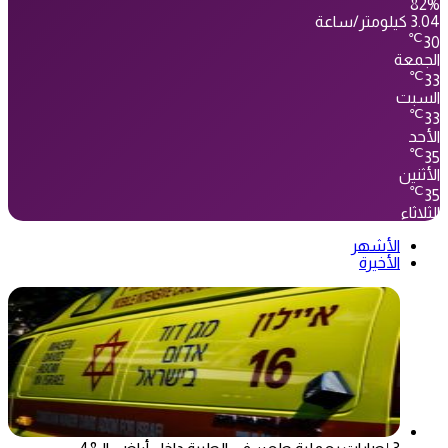
82%
3.04 كيلومتر/ساعة
℃
30
الجمعة
℃
33
السبت
℃
33
الأحد
℃
35
الأثنين
℃
35
الثلاثاء
الأشهر
الأخيرة