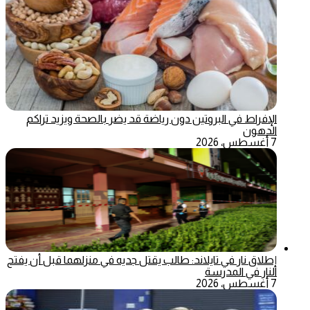
الإفراط في البروتين دون رياضة قد يضر بالصحة ويزيد تراكم
الدهون
7 أغسطس، 2026
إطلاق نار في تايلاند: طالب يقتل جديه في منزلهما قبل أن يفتح
النار في المدرسة
7 أغسطس، 2026