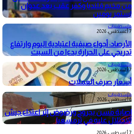
من مخيم قلنديا وكفر عقب بعد عدوان
استمر يومين
فلسطينيات
7 أغسطس، 2026
الأرصاد: أجواء صيفية اعتيادية اليوم وارتفاع
تدريجي على الحرارة بدءا من السبت
فلسطينيات
7 أغسطس، 2026
أسعار صرف العملات
فلسطينيات
6 أغسطس، 2026
إصابة مسن بجروح ورضوض إثر اعتداء جيش
الاحتلال عليه في ترمسعيا
7 أغسطس، 2026