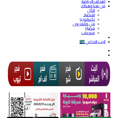
أهداف الرياضة
من هنا وهناك
الكل
اقتصاد
تكنولوجيا
فن وتلفزيون
قضايا
منوعات
فيديو
البث الاذاعي
FM
الوضع
المظلم