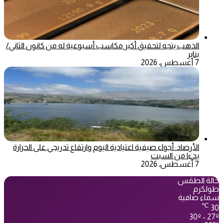
الذهب يتجه لتحقيق أكبر مكاسب أسبوعية له من كانون الثاني/
يناير
7 أغسطس، 2026
الأرصاد: أجواء صيفية اعتيادية اليوم وارتفاع تدريجي على الحرارة
بدءا من السبت
7 أغسطس، 2026
حالة الطقس
طولكرم
سماء صافية
℃
30
30º - 27º