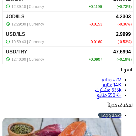
تابعونا
2M+
متابع
14K
متابع
835k
مشترك
+550K
متابع
المضاف حديثاً
صحة وجمال