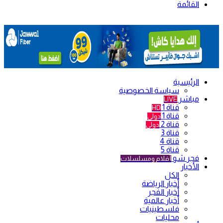
القائمة
الرئيسية
سياسة الخصوصية
مباشر
LIVE
قناة 1
HD
قناة 1
دولي
قناة 2
دولي
قناة 3
قناة 4
قناة 5
فجر شو
أفلام ومسلسلات
الأخبار
الكل
أخبار الرياضة
أخبار الفجر
أخبار عالمية
فلسطينيات
محليات