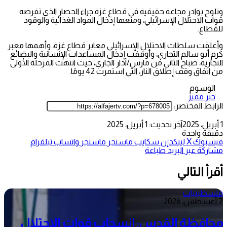
وتلوح بوادر مجاعة حقيقية في قطاع غزة جراء الحصار الذي تفرضه
قوات الاحتلال الإسرائيلي، ومنعها إدخال المواد الغذائية والوقود
للقطاع.
وأغلقت سلطات الاحتلال الإسرائيلي معابر قطاع غزة، وأهمها معبر
كرم أبو سالم التجاري، وأوقفت إدخال المساعدات الإنسانية والبضائع
التجارية، صباح الثاني من مارس/آذار الجاري، حيث انتهت المرحلة الأولى
من اتفاق وقف إطلاق النار، التي استمرت 42 يومًا.
الوسوم
خبر مميز
الرابط المختصر:
1 أبريل، 2025
آخر تحديث: 1 أبريل، 2025
دقيقة واحدة
فيسبوك
‫X
لينكدإن
سكايب
ماسنجر
ماسنجر
واتساب
تيلقرام
مشاركة عبر البريد
طباعة
أقرأ التالي
فلسطينيات
7 أغسطس، 2026
محافظة القدس: انسحاب قوات الاحتلال