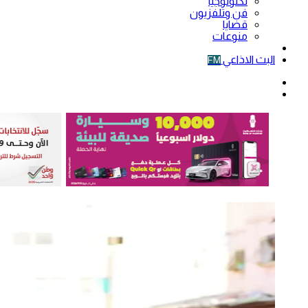
تكنولوجيا
فن وتلفزيون
قضايا
منوعات
فيديو
البث الاذاعي
FM
الوضع
المظلم