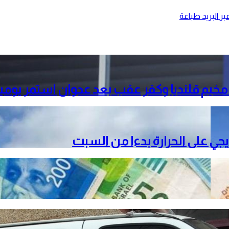
ر البريد
طباعة
خيم قلنديا وكفر عقب بعد عدوان استمر يومي
دريجي على الحرارة بدءا من السبت