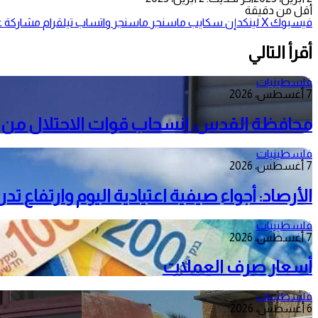
أقل من دقيقة
فيسبوك
‫X
لينكدإن
سكايب
ماسنجر
ماسنجر
واتساب
تيلقرام
مشاركة عب
أقرأ التالي
فلسطينيات
7 أغسطس، 2026
محافظة القدس: انسحاب قوات الاحتلال من م
فلسطينيات
7 أغسطس، 2026
الأرصاد: أجواء صيفية اعتيادية اليوم وارتفاع ت
فلسطينيات
7 أغسطس، 2026
أسعار صرف العملات
فلسطينيات
6 أغسطس، 2026