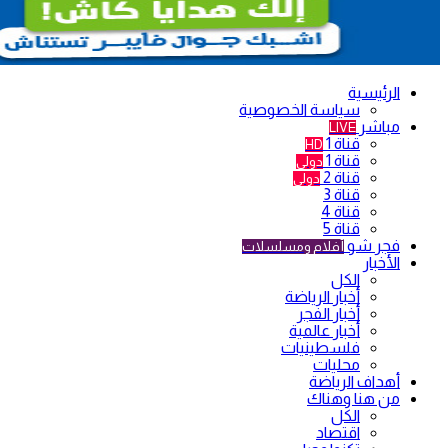
الرئيسية
سياسة الخصوصية
مباشر
LIVE
قناة 1
HD
قناة 1
دولي
قناة 2
دولي
قناة 3
قناة 4
قناة 5
فجر شو
أفلام ومسلسلات
الأخبار
الكل
أخبار الرياضة
أخبار الفجر
أخبار عالمية
فلسطينيات
محليات
أهداف الرياضة
من هنا وهناك
الكل
اقتصاد