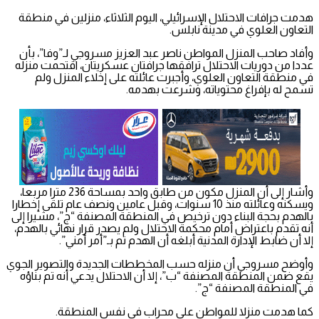
هدمت جرافات الاحتلال الإسرائيلي، اليوم الثلاثاء، منزلين في منطقة
التعاون العلوي في مدينة نابلس.
وأفاد صاحب المنزل المواطن ناصر عبد العزيز مسروجي لـ”وفا”، بأن
عددا من دوريات الاحتلال ترافقها جرافتان عسكريتان، اقتحمت منزله
في منطقة التعاون العلوي، وأجبرت عائلته على إخلاء المنزل ولم
تسمح له بإفراغ محتوياته، وشرعت بهدمه.
وأشار إلى أن المنزل مكون من طابق واحد بمساحة 236 مترا مربعا،
ويسكنه وعائلته منذ 10 سنوات، وقبل عامين ونصف عام تلقى إخطارا
بالهدم بحجة البناء دون ترخيص في المنطقة المصنفة “ج”، مشيرا إلى
أنه تقدم باعتراض أمام محكمة الاحتلال ولم يصدر قرار نهائي بالهدم،
إلا أن ضابط الإدارة المدنية أبلغه أن الهدم تم بـ”أمر أمني”.
وأوضح مسروجي أن منزله حسب المخططات الجديدة والتصوير الجوي
يقع ضمن المنطقة المصنفة “ب”، إلا أن الاحتلال يدعي أنه تم بناؤه
في المنطقة المصنفة “ج”.
كما هدمت منزلا للمواطن علي محراب في نفس المنطقة.