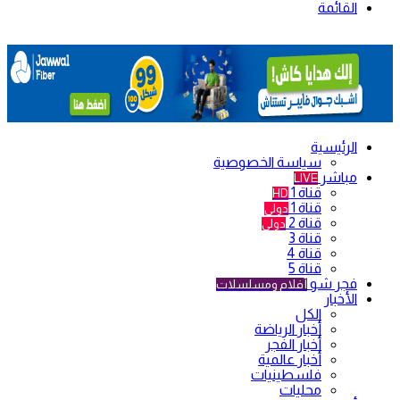
القائمة
الرئيسية
سياسة الخصوصية
مباشر
LIVE
قناة 1
HD
قناة 1
دولي
قناة 2
دولي
قناة 3
قناة 4
قناة 5
فجر شو
أفلام ومسلسلات
الأخبار
الكل
أخبار الرياضة
أخبار الفجر
أخبار عالمية
فلسطينيات
محليات