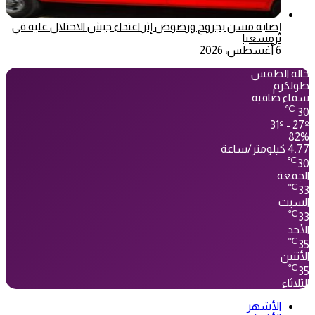
إصابة مسن بجروح ورضوض إثر اعتداء جيش الاحتلال عليه في
ترمسعيا
6 أغسطس، 2026
حالة الطقس
طولكرم
سماء صافية
℃
30
31º - 27º
82%
4.77 كيلومتر/ساعة
℃
30
الجمعة
℃
33
السبت
℃
33
الأحد
℃
35
الأثنين
℃
35
الثلاثاء
الأشهر