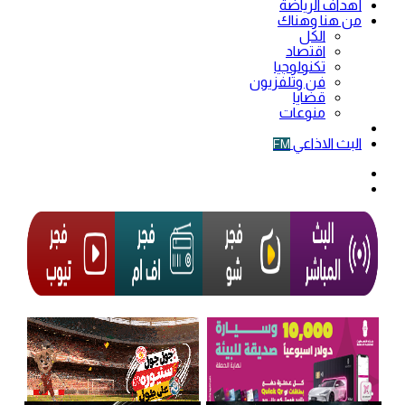
أهداف الرياضة
من هنا وهناك
الكل
اقتصاد
تكنولوجيا
فن وتلفزيون
قضايا
منوعات
فيديو
البث الاذاعي
FM
الوضع
المظلم