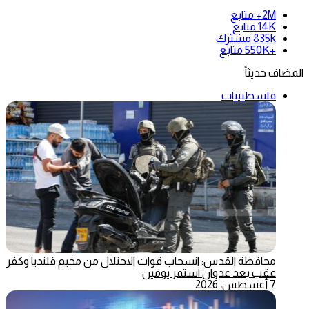
2M+
متابع
14K
متابع
835k
مشترك
+550K
متابع
المضاف حديثاً
فلسطينيات
محافظة القدس: انسحاب قوات الاحتلال من مخيم قلنديا وكفر
عقب بعد عدوان استمر يومين
7 أغسطس، 2026