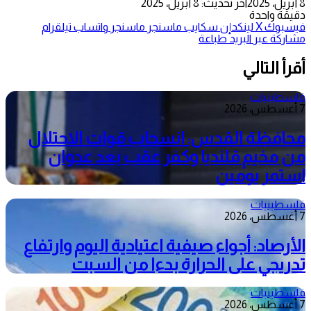
8 أبريل، 2025
آخر تحديث: 8 أبريل، 2025
دقيقة واحدة
فيسبوك
‫X
لينكدإن
سكايب
ماسنجر
ماسنجر
واتساب
تيلقرام
مشاركة عبر البريد
طباعة
أقرأ التالي
فلسطينيات
7 أغسطس، 2026
محافظة القدس: انسحاب قوات الاحتلال
من مخيم قلنديا وكفر عقب بعد عدوان
استمر يومين
فلسطينيات
7 أغسطس، 2026
الأرصاد: أجواء صيفية اعتيادية اليوم وارتفاع
تدريجي على الحرارة بدءا من السبت
فلسطينيات
7 أغسطس، 2026