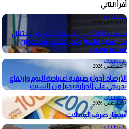
أقرأ التالي
فلسطينيات
7 أغسطس، 2026
محافظة القدس: انسحاب قوات الاحتلال
من مخيم قلنديا وكفر عقب بعد عدوان
استمر يومين
فلسطينيات
7 أغسطس، 2026
الأرصاد: أجواء صيفية اعتيادية اليوم وارتفاع
تدريجي على الحرارة بدءا من السبت
فلسطينيات
7 أغسطس، 2026
أسعار صرف العملات
فلسطينيات