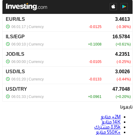
تابعونا
2M+
متابع
14K
متابع
835k
مشترك
+550K
متابع