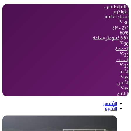
حالة الطقس
طولكرم
سماء صافية
℃
30
31º - 27º
60%
6.67 كيلومتر/ساعة
℃
30
الجمعة
℃
33
السبت
℃
33
الأحد
℃
35
الأثنين
℃
35
الثلاثاء
الأشهر
الأخيرة