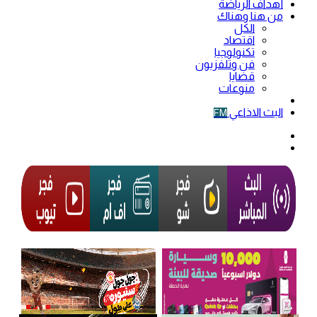
أهداف الرياضة
من هنا وهناك
الكل
اقتصاد
تكنولوجيا
فن وتلفزيون
قضايا
منوعات
فيديو
البث الاذاعي
FM
الوضع
المظلم