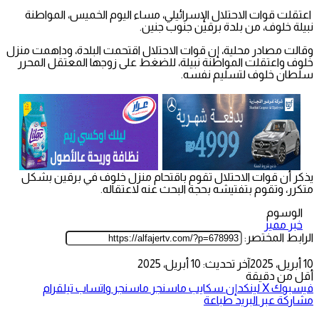
اعتقلت قوات الاحتلال الإسرائيلي، مساء اليوم الخميس، المواطنة
نبيلة خلوف، من بلدة برقين جنوب جنين.
وقالت مصادر محلية، إن قوات الاحتلال اقتحمت البلدة، وداهمت منزل
خلوف واعتقلت المواطنة نبيلة، للضغط على زوجها المعتقل المحرر
سلطان خلوف لتسليم نفسه.
يذكر أن قوات الاحتلال تقوم باقتحام منزل خلوف في برقين بشكل
متكرر، وتقوم بتفتيشه بحجة البحث عنه لاعتقاله.
الوسوم
خبر مميز
الرابط المختصر:
10 أبريل، 2025
آخر تحديث: 10 أبريل، 2025
أقل من دقيقة
فيسبوك
‫X
لينكدإن
سكايب
ماسنجر
ماسنجر
واتساب
تيلقرام
مشاركة عبر البريد
طباعة