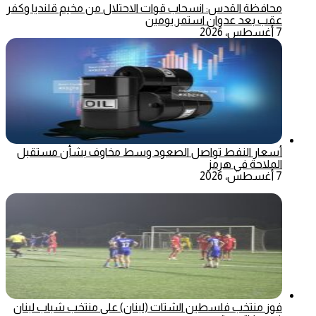
محافظة القدس: انسحاب قوات الاحتلال من مخيم قلنديا وكفر
عقب بعد عدوان استمر يومين
7 أغسطس، 2026
أسعار النفط تواصل الصعود وسط مخاوف بشأن مستقبل
الملاحة في هرمز
7 أغسطس، 2026
فوز منتخب فلسطين الشتات (لبنان) على منتخب شباب لبنان