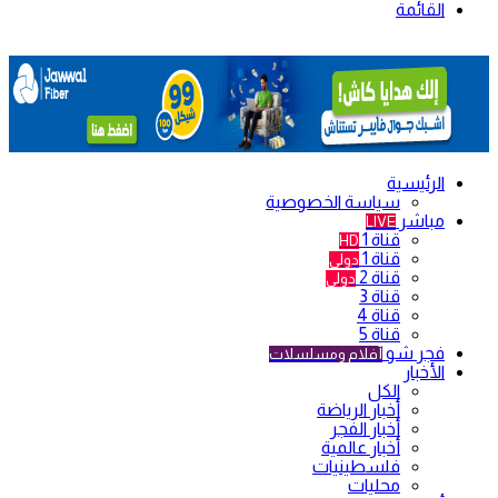
القائمة
الرئيسية
سياسة الخصوصية
مباشر
LIVE
قناة 1
HD
قناة 1
دولي
قناة 2
دولي
قناة 3
قناة 4
قناة 5
فجر شو
أفلام ومسلسلات
الأخبار
الكل
أخبار الرياضة
أخبار الفجر
أخبار عالمية
فلسطينيات
محليات