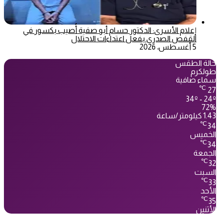
إعلام الأسرى: الدكتور حسام أبو صفية أُصيب بكسور في
القفص الصدري بفعل اعتداءات الاحتلال
5 أغسطس، 2026
حالة الطقس
طولكرم
سماء صافية
℃
27
34º - 24º
72%
1.43 كيلومتر/ساعة
℃
34
الخميس
℃
34
الجمعة
℃
32
السبت
℃
33
الأحد
℃
35
الأثنين