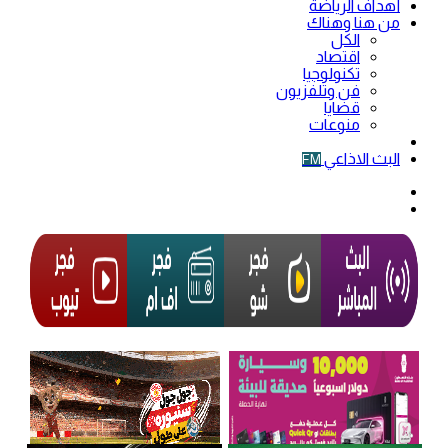
أهداف الرياضة
من هنا وهناك
الكل
اقتصاد
تكنولوجيا
فن وتلفزيون
قضايا
منوعات
فيديو
البث الاذاعي
FM
الوضع
المظلم