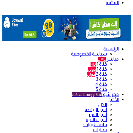
القائمة
الرئيسية
سياسة الخصوصية
مباشر
LIVE
قناة 1
HD
قناة 1
دولي
قناة 2
دولي
قناة 3
قناة 4
قناة 5
فجر شو
أفلام ومسلسلات
الأخبار
الكل
أخبار الرياضة
أخبار الفجر
أخبار عالمية
فلسطينيات
محليات