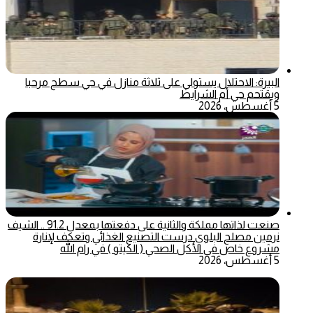
البيرة: الاحتلال يستولي على ثلاثة منازل في حي سطح مرحبا
ويقتحم حي أم الشرايط
5 أغسطس، 2026
صنعت لذاتها مملكة والثانية على دفعتها بمعدل 91.2 .. الشيف
نرمين مصلح البلوي درست التصنيع الغذائي وتعكف لإنارة
مشروع خاص في الأكل الصحي ( الكيتو ) في رام الله
5 أغسطس، 2026