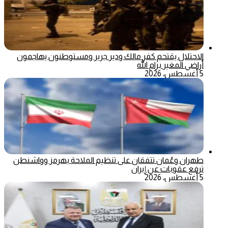
الاحتلال يقتحم كفر مالك ودير جرير ومستوطنون يهاجمون
أراضي المغير برام الله
5 أغسطس، 2026
طهران وعُمان تتفقان على تنظيم الملاحة بهرمز وواشنطن
ترفع عقوبات عن إيران
5 أغسطس، 2026