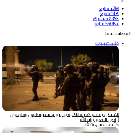
2M+
متابع
14K
متابع
835k
مشترك
+550K
متابع
المضاف حديثاً
فلسطينيات
الاحتلال يقتحم كفر مالك ودير جرير ومستوطنون يهاجمون
أراضي المغير برام الله
5 أغسطس، 2026