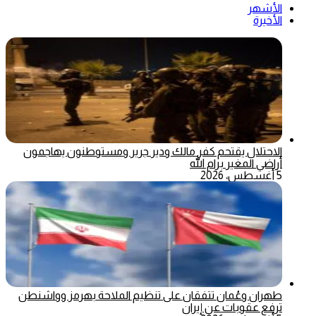
الأشهر
الأخيرة
الاحتلال يقتحم كفر مالك ودير جرير ومستوطنون يهاجمون
أراضي المغير برام الله
5 أغسطس، 2026
طهران وعُمان تتفقان على تنظيم الملاحة بهرمز وواشنطن
ترفع عقوبات عن إيران