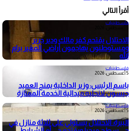
أقرأ التالي
فلسطينيات
5 أغسطس، 2026
الاحتلال يقتحم كفر مالك ودير جرير
ومستوطنون يهاجمون أراضي المغير برام
الله
فلسطينيات
5 أغسطس، 2026
باسم الرئيس: وزير الداخلية يمنح العميد
جيسون لانجليه ميدالية الخدمة الممتازة
فلسطينيات
5 أغسطس، 2026
البيرة: الاحتلال يستولي على ثلاثة منازل في
حي سطح مرحبا ويقتحم حي أم الشرايط