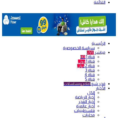
القائمة
الرئيسية
سياسة الخصوصية
مباشر
LIVE
قناة 1
HD
قناة 1
دولي
قناة 2
دولي
قناة 3
قناة 4
قناة 5
فجر شو
أفلام ومسلسلات
الأخبار
الكل
أخبار الرياضة
أخبار الفجر
أخبار عالمية
فلسطينيات
محليات