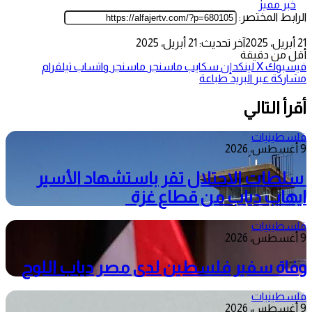
خبر مميز
الرابط المختصر:
21 أبريل، 2025
آخر تحديث: 21 أبريل، 2025
أقل من دقيقة
فيسبوك
‫X
لينكدإن
سكايب
ماسنجر
ماسنجر
واتساب
تيلقرام
مشاركة عبر البريد
طباعة
أقرأ التالي
فلسطينيات
9 أغسطس، 2026
سلطات الاحتلال تقر باستشهاد الأسير
ايهاب دياب من قطاع غزة
فلسطينيات
9 أغسطس، 2026
وفاة سفير فلسطين لدى مصر دياب اللوح
فلسطينيات
9 أغسطس، 2026