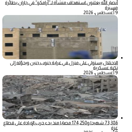
أنصار الله يعلنون استهداف منشأة لـ”أرامكو” في جازان بطائرة
مسيرة
9 أغسطس، 2026
الاحتلال يستولي على منزل في عرابة جنوب جنين ويحوّله إلى
ثكنة عسكرية
9 أغسطس، 2026
73,386 شهيدا و174,250 مصابا منذ بدء حرب الإبادة على قطاع
غزة