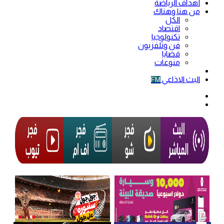
أهداف الرياضة
من هنا وهناك
الكل
اقتصاد
تكنولوجيا
فن وتلفزيون
قضايا
منوعات
فيديو
البث الاذاعي
FM
الوضع
المظلم