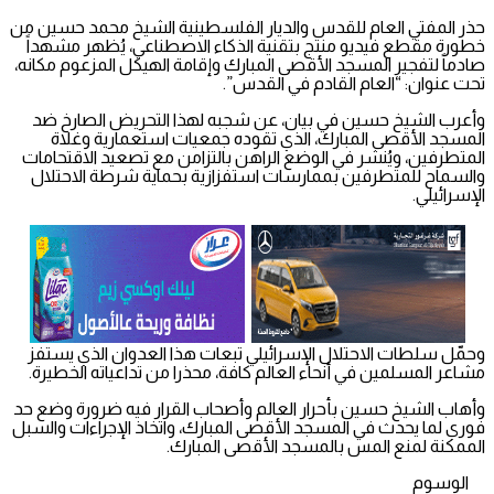
حذر المفتي العام للقدس والديار الفلسطينية الشيخ محمد حسين من
خطورة مقطع فيديو منتج بتقنية الذكاء الاصطناعي، يُظهر مشهداً
صادماً لتفجير المسجد الأقصى المبارك وإقامة الهيكل المزعوم مكانه،
تحت عنوان: “العام القادم في القدس”.
وأعرب الشيخ حسين في بيان، عن شجبه لهذا التحريض الصارخ ضد
المسجد الأقصى المبارك، الذي تقوده جمعيات استعمارية وغلاة
المتطرفين، ويُنشر في الوضع الراهن بالتزامن مع تصعيد الاقتحامات
والسماح للمتطرفين بممارسات استفزازية بحماية شرطة الاحتلال
الإسرائيلي.
وحمّل سلطات الاحتلال الإسرائيلي تبعات هذا العدوان الذي يستفز
مشاعر المسلمين في أنحاء العالم كافة، محذرا من تداعياته الخطيرة.
وأهاب الشيخ حسين بأحرار العالم وأصحاب القرار فيه ضرورة وضع حد
فوري لما يحدث في المسجد الأقصى المبارك، واتخاذ الإجراءات والسبل
الممكنة لمنع المس بالمسجد الأقصى المبارك.
الوسوم