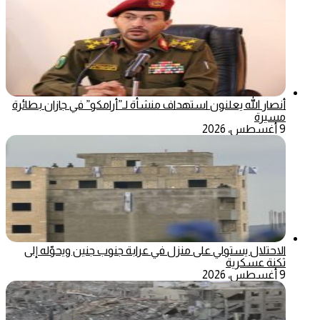
أنصار الله يعلنون استهداف منشأة لـ”أرامكو” في جازان بطائرة
مسيرة
9 أغسطس، 2026
الاحتلال يستولي على منزل في عرابة جنوب جنين ويحوّله إلى
ثكنة عسكرية
9 أغسطس، 2026