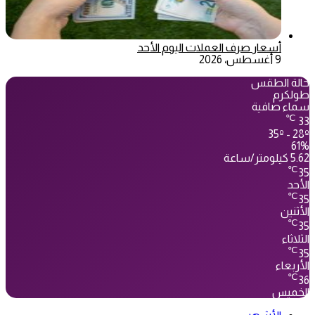
أسعار صرف العملات اليوم الأحد
9 أغسطس، 2026
حالة الطقس
طولكرم
سماء صافية
℃
33
35º - 28º
61%
5.62 كيلومتر/ساعة
℃
35
الأحد
℃
35
الأثنين
℃
35
الثلاثاء
℃
35
الأربعاء
℃
36
الخميس