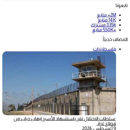
تابعونا
2M+
متابع
14K
متابع
835k
مشترك
+550K
متابع
المضاف حديثاً
فلسطينيات
سلطات الاحتلال تقر باستشهاد الأسير ايهاب دياب من
قطاع غزة
9 أغسطس، 2026