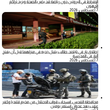
الإفراط في البروتين دون رياضة قد يضر بالصحة ويزيد تراكم
الدهون
7 أغسطس، 2026
إطلاق نار في تايلاند: طالب يقتل جديه في منزلهما قبل أن يفتح
النار في المدرسة
7 أغسطس، 2026
محافظة القدس: انسحاب قوات الاحتلال من مخيم قلنديا وكفر
عقب بعد عدوان استمر يومين