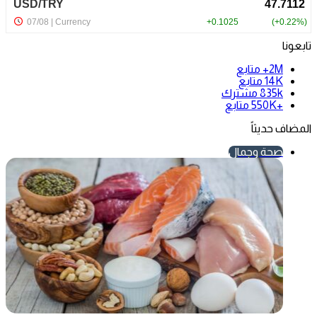
تابعونا
2M+
متابع
14K
متابع
835k
مشترك
+550K
متابع
المضاف حديثاً
صحة وجمال