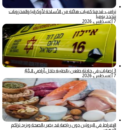
ترامب: قدمنا كميات هائلة من الأسلحة لأوكرانيا والمخزونات
تتجدد يومياً
7 أغسطس، 2026
3 إصابات في حادثة طعن بالطيبة داخل أراضي الـ48
7 أغسطس، 2026
الإفراط في البروتين دون رياضة قد يضر بالصحة ويزيد تراكم
الدهون