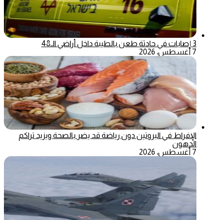
3 إصابات في حادثة طعن بالطيبة داخل أراضي الـ48
7 أغسطس، 2026
الإفراط في البروتين دون رياضة قد يضر بالصحة ويزيد تراكم
الدهون
7 أغسطس، 2026