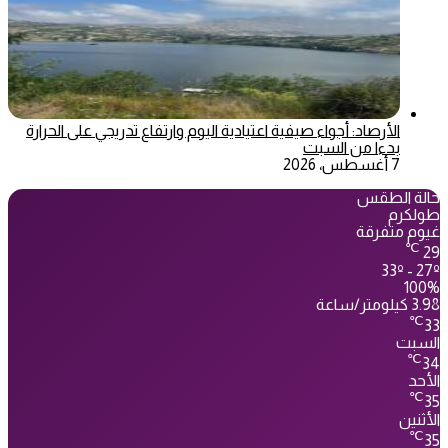
الأرصاد: أجواء صيفية اعتيادية اليوم وارتفاع تدريجي على الحرارة
بدءا من السبت
7 أغسطس، 2026
حالة الطقس
طولكرم
غيوم متفرقة
℃
29
33º - 27º
100%
3.98 كيلومتر/ساعة
℃
33
السبت
℃
34
الأحد
℃
35
الأثنين
℃
35