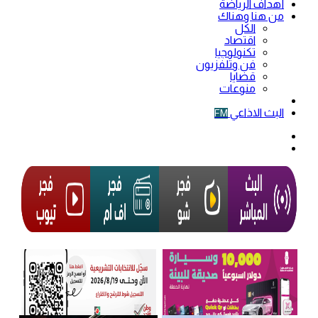
أهداف الرياضة
من هنا وهناك
الكل
اقتصاد
تكنولوجيا
فن وتلفزيون
قضايا
منوعات
فيديو
البث الاذاعي
FM
الوضع
المظلم