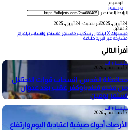
الوسوم
خبر مميز
الرابط المختصر:
24 أبريل، 2025
آخر تحديث: 24 أبريل، 2025
2 دقائق
فيسبوك
‫X
لينكدإن
سكايب
ماسنجر
ماسنجر
واتساب
تيلقرام
مشاركة عبر البريد
طباعة
أقرأ التالي
فلسطينيات
7 أغسطس، 2026
محافظة القدس: انسحاب قوات الاحتلال
من مخيم قلنديا وكفر عقب بعد عدوان
استمر يومين
فلسطينيات
7 أغسطس، 2026
الأرصاد: أجواء صيفية اعتيادية اليوم وارتفاع