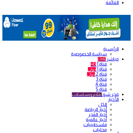
القائمة
الرئيسية
سياسة الخصوصية
مباشر
LIVE
قناة 1
HD
قناة 1
دولي
قناة 2
دولي
قناة 3
قناة 4
قناة 5
فجر شو
أفلام ومسلسلات
الأخبار
الكل
أخبار الرياضة
أخبار الفجر
أخبار عالمية
فلسطينيات
محليات