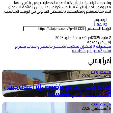
وشددت الرئاسة على أن كافة هذه العصابات ومن ينتمي إليها
معروفون لدى أبناء شعبنا، وسيكونون على رأس القائمة السوداء،
لتتم محاسبتهم ومعاقبتهم بالمقتضى القانوني في الوقت المناسب.
الوسوم
خبر مميز
الرابط المختصر:
2 مايو، 2025
آخر تحديث: 2 مايو، 2025
أقل من دقيقة
فيسبوك
‫X
لينكدإن
سكايب
ماسنجر
ماسنجر
واتساب
تيلقرام
مشاركة عبر البريد
طباعة
أقرأ التالي
فلسطينيات
6 أغسطس، 2026
إصابة مسن بجروح ورضوض إثر اعتداء جيش
الاحتلال عليه في ترمسعيا
فلسطينيات
6 أغسطس، 2026