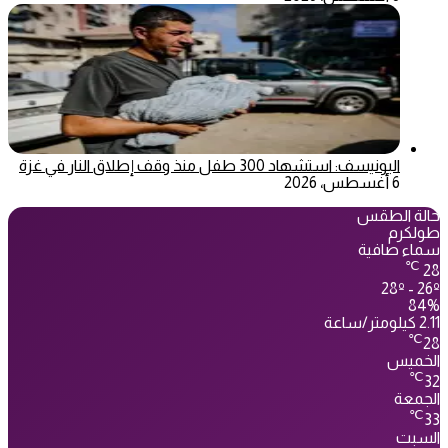
اليونيسف: استشهاد 300 طفل منذ وقف إطلاق النار في غزة
6 أغسطس، 2026
حالة الطقس
طولكرم
سماء صافية
℃
28
28º - 26º
84%
2.11 كيلومتر/ساعة
℃
28
الخميس
℃
32
الجمعة
℃
33
السبت