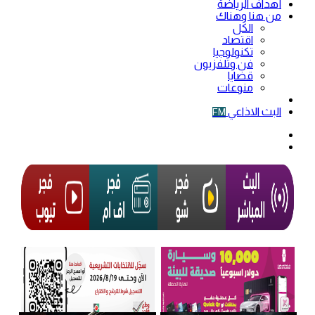
أهداف الرياضة
من هنا وهناك
الكل
اقتصاد
تكنولوجيا
فن وتلفزيون
قضايا
منوعات
فيديو
البث الاذاعي
FM
الوضع
المظلم