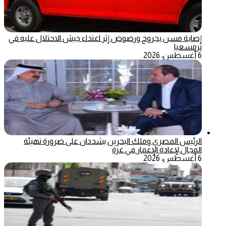
إصابة مسن بجروح ورضوض إثر اعتداء جيش الاحتلال عليه في
ترمسعيا
6 أغسطس، 2026
الرئيس المصري وملك البحرين يشددان على ضرورة تهيئة
المجال لإعادة الإعمار في غزة
6 أغسطس، 2026