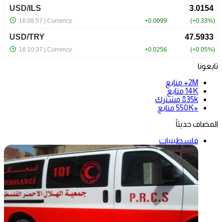
تابعونا
2M+
متابع
14K
متابع
835k
مشترك
+550K
متابع
المضاف حديثاً
فلسطينيات