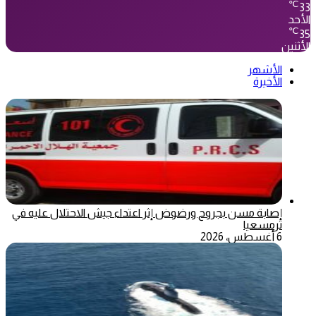
℃
33
الأحد
℃
35
الأثنين
الأشهر
الأخيرة
إصابة مسن بجروح ورضوض إثر اعتداء جيش الاحتلال عليه في
ترمسعيا
6 أغسطس، 2026