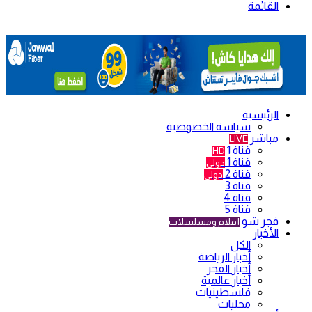
القائمة
الرئيسية
سياسة الخصوصية
مباشر
LIVE
قناة 1
HD
قناة 1
دولي
قناة 2
دولي
قناة 3
قناة 4
قناة 5
فجر شو
أفلام ومسلسلات
الأخبار
الكل
أخبار الرياضة
أخبار الفجر
أخبار عالمية
فلسطينيات
محليات