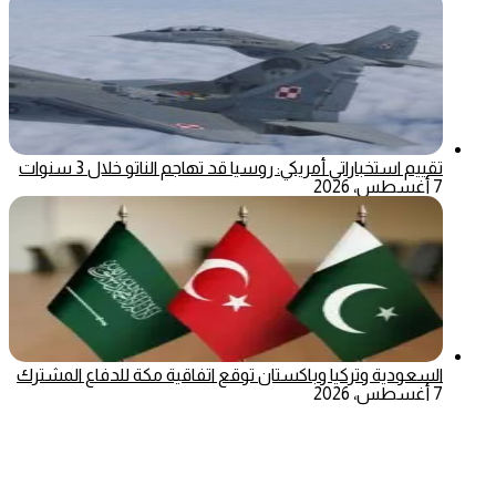
تقييم استخباراتي أمريكي: روسيا قد تهاجم الناتو خلال 3 سنوات
7 أغسطس، 2026
السعودية وتركيا وباكستان توقع اتفاقية مكة للدفاع المشترك
7 أغسطس، 2026
‫X
تيلقرام
ماسنجر
ماسنجر
واتساب
فيسبوك