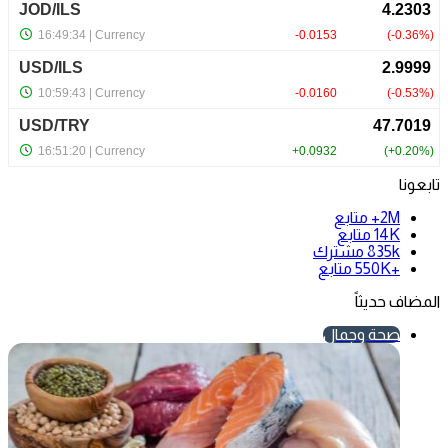
تابعونا
2M+
متابع
14K
متابع
835k
مشترك
+550K
متابع
المضاف حديثاً
صحة وجمال