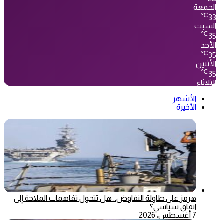
الجمعة
℃
33
السبت
℃
35
الأحد
℃
35
الأثنين
℃
35
الثلاثاء
الأشهر
الأخيرة
هرمز على طاولة التفاوض.. هل تتحول تفاهمات الملاحة إلى
اتفاق سياسي؟
7 أغسطس، 2026