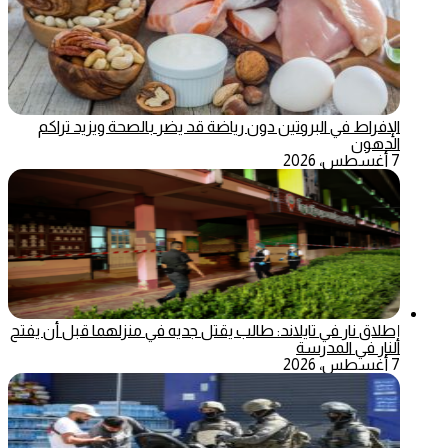
الإفراط في البروتين دون رياضة قد يضر بالصحة ويزيد تراكم
الدهون
7 أغسطس، 2026
إطلاق نار في تايلاند: طالب يقتل جديه في منزلهما قبل أن يفتح
النار في المدرسة
7 أغسطس، 2026