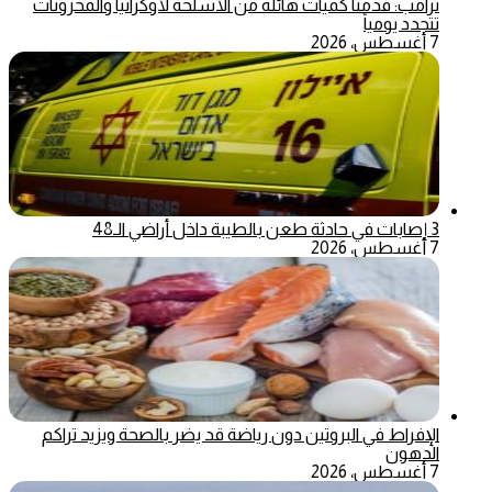
ترامب: قدمنا كميات هائلة من الأسلحة لأوكرانيا والمخزونات
تتجدد يومياً
7 أغسطس، 2026
3 إصابات في حادثة طعن بالطيبة داخل أراضي الـ48
7 أغسطس، 2026
الإفراط في البروتين دون رياضة قد يضر بالصحة ويزيد تراكم
الدهون
7 أغسطس، 2026