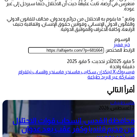
منغرس في أرضه، ثابت عليها، حيث أن الاحتلال حتما سيرحل إلى غير
عودة.
وتابع:” ما يقوم به الاحتلال من جرائم وعدوان، مخالف للقانون الدولي،
والقانون الدولي الإنساني، وقوانين حقوق الإنسان، واتفاقية جنيف
الرابعة، وكافة الاعراف والمواثيق الدولية.
الوسوم
خبر مميز
الرابط المختصر:
5 مايو، 2025
آخر تحديث: 5 مايو، 2025
دقيقة واحدة
فيسبوك
‫X
لينكدإن
سكايب
ماسنجر
ماسنجر
واتساب
تيلقرام
مشاركة عبر البريد
طباعة
أقرأ التالي
فلسطينيات
7 أغسطس، 2026
محافظة القدس: انسحاب قوات الاحتلال
من مخيم قلنديا وكفر عقب بعد عدوان