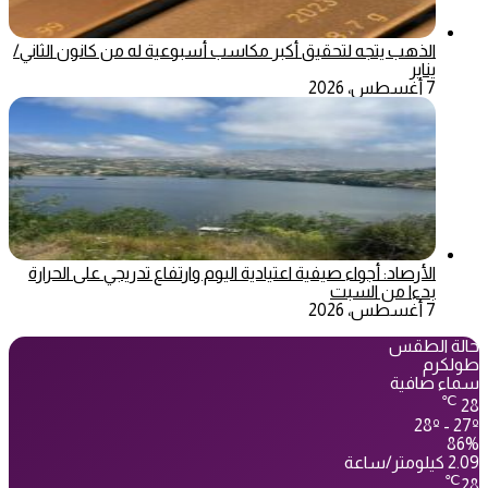
الذهب يتجه لتحقيق أكبر مكاسب أسبوعية له من كانون الثاني/
يناير
7 أغسطس، 2026
الأرصاد: أجواء صيفية اعتيادية اليوم وارتفاع تدريجي على الحرارة
بدءا من السبت
7 أغسطس، 2026
حالة الطقس
طولكرم
سماء صافية
℃
28
28º - 27º
86%
2.09 كيلومتر/ساعة
℃
28