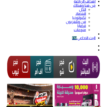
أهداف الرياضة
من هنا وهناك
الكل
اقتصاد
تكنولوجيا
فن وتلفزيون
قضايا
منوعات
فيديو
البث الاذاعي
FM
الوضع
المظلم