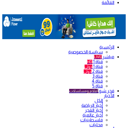
القائمة
الرئيسية
سياسة الخصوصية
مباشر
LIVE
قناة 1
HD
قناة 1
دولي
قناة 2
دولي
قناة 3
قناة 4
قناة 5
فجر شو
أفلام ومسلسلات
الأخبار
الكل
أخبار الرياضة
أخبار الفجر
أخبار عالمية
فلسطينيات
محليات