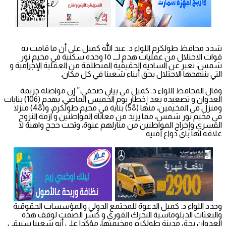
شدد محافظ طولكرم اللواء د. عبد الله كميل على أن ما قامت به
قوات الاحتلال من عمليات هدم لـــ ١٥ وحدة سكنية في مخيم نور
شمس، تعبر عن السادية الحقيقية المنطلقة من العقلية الإجرامية و
التي ينتهجها الاحتلال بحق أبناء شعبنا في كل مكان.
وقال المحافظ اللواء د. كميل في بيان صحفي:” إن مواصلة جريمة
العدوان و تصعيده بعد إخطار يوم الخميس الماضي، بهدم (106) بنايات
ومنزل في المخيمين، منها (58) بناية في مخيم طولكرم، و(48) منزلا
في مخيم نور شمس، مما يزيد من معاناة المواطنين و ازمة النزوح
القسري وإخراج المواطنين من منازلهم عنوة، وتحت حجج واهية لا
علاقة لها باي دواع أمنية.
وجدد اللواء د. كميل الدعوة للمجتمع الدولي والمؤسسات الحقوقية
والبعثات الدبلوماسية التحرك الفوري و كسر الصمت لوقف هذه
العدوان بحق مدينة طولكرم ومخيميها، مؤكدا على أنه شعبنا سيبقى