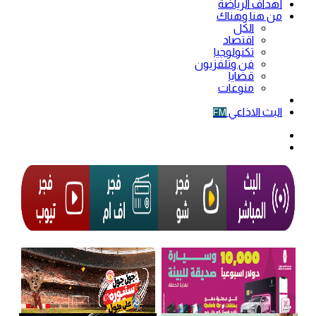
أهداف الرياضة
من هنا وهناك
الكل
اقتصاد
تكنولوجيا
فن وتلفزيون
قضايا
منوعات
فيديو
البث الاذاعي
FM
الوضع
المظلم