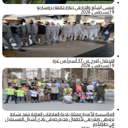
ميسي يُشيّع والده في جنازة خاصة بروساريو
9 أغسطس، 2026
الاحتلال يُفرج عن 37 أسيراً من غزة
9 أغسطس، 2026
المؤسسة الأمنية ممثلة بلجنة العلاقات العامة تنفذ نشاط
ترفيهي وتفريغي لأطفال مخيم صيفي نادي أشبال المستقبل
في طولكرم