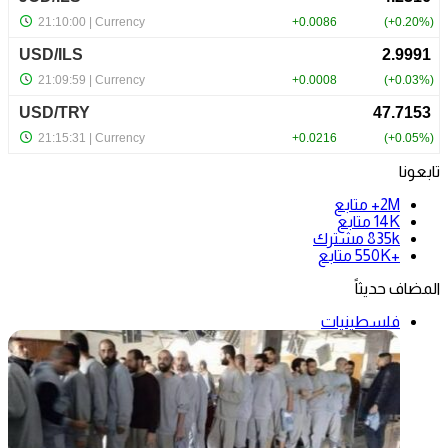
تابعونا
2M+
متابع
14K
متابع
835k
مشترك
+550K
متابع
المضاف حديثاً
فلسطينيات