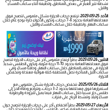
نشطة تثير الغبار في بعض المناطق، ولطيفة أثناء ساعات المساء
والليل.
الأحد 25\05\2025:
ترتفع درجات الحرارة بشكل ملموس لتصبح فوق
معدلاتها العامة بحدود 6-7 درجات، وتكون الأجواء حارة بوجهٍ عام خلال
ساعات النهار، ولطيفة خلال ساعات المساء والليل.
الاثنين 26\05\2025:
يطرأ ارتفاع ملموس آخر على درجات الحرارة لتصبح
فوق معدلاتها العامة بحدود 10-11 درجة مئوية، ويكون الطقس شديد
الحرارة في مختلف المناطق خلال ساعات النهار، ودافئاً مساءً، وفي
ساعات الليل المتأخرة تصل المنطقة كتلة هوائية معتدلة وتنخفض
الحرارة.
الثلاثاء 2025/05/26:
تنخفض درجات الحرارة بشكل ملموس مع
استمرارها فوق معدلاتها بحدود 2-3 درجات، وتتراجع وطأة الحر إلى
طقس حار نسبياً خلال ساعات النهار فيما يميل للبرودة والرطوبة
مساءً وليلاً، وتنشط الرياح على فترات.
الأربعاء 27\05\2025:
يطرأ انخفاض آخر على درجات الحرارة لتصبح حول
معدلاتها السنوية العامة، ويكون الطقس غائماً جزئياً ومعتدلاً خلال