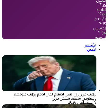
الأثنين
℃
35
الثلاثاء
℃
34
الأربعاء
℃
35
الخميس
℃
34
الجمعة
الأشهر
الأخيرة
ترامب عن إيران: ليس لديهم المال لدفع رواتب جنودهم
ونتفاوض معهم بشكل جزئي
9 أغسطس، 2026