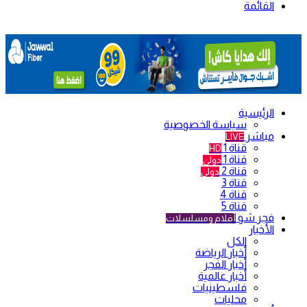
القائمة
الرئيسية
سياسة الخصوصية
مباشر
LIVE
قناة 1
HD
قناة 1
دولي
قناة 2
دولي
قناة 3
قناة 4
قناة 5
فجر شو
أفلام ومسلسلات
الأخبار
الكل
أخبار الرياضة
أخبار الفجر
أخبار عالمية
فلسطينيات
محليات