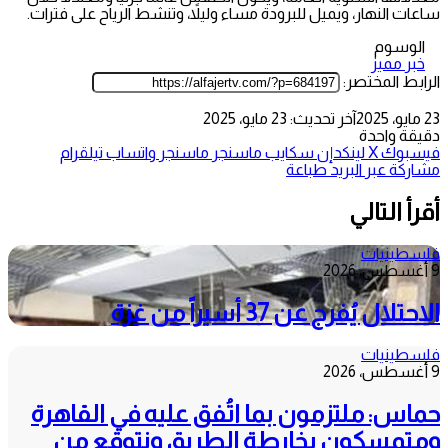
ساعات النهار، ويميل للبرودة مساء وليلاً، وتنشط الرياح على فترات.
الوسوم
خبر مميز
الرابط المختصر:
23 مايو، 2025
آخر تحديث: 23 مايو، 2025
دقيقة واحدة
فيسبوك
‫X
لينكدإن
سكايب
ماسنجر
ماسنجر
واتساب
تيلقرام
مشاركة عبر البريد
طباعة
أقرأ التالي
فلسطينيات
9 أغسطس، 2026
الاحتلال يُفرج عن 37 أسيراً من غزة
فلسطينيات
9 أغسطس، 2026
حماس: ملتزمون بما اتُفق عليه في القاهرة
ومتمسكون بخارطة الطريق ونتوقع من