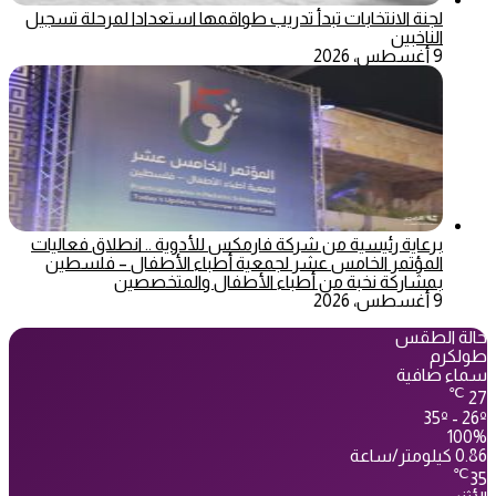
لجنة الانتخابات تبدأ تدريب طواقمها استعدادا لمرحلة تسجيل
الناخبين
9 أغسطس، 2026
برعاية رئيسية من شركة فارمكس للأدوية .. انطلاق فعاليات
المؤتمر الخامس عشر لجمعية أطباء الأطفال – فلسطين
بمشاركة نخبة من أطباء الأطفال والمتخصصين
9 أغسطس، 2026
حالة الطقس
طولكرم
سماء صافية
℃
27
35º - 26º
100%
0.86 كيلومتر/ساعة
℃
35