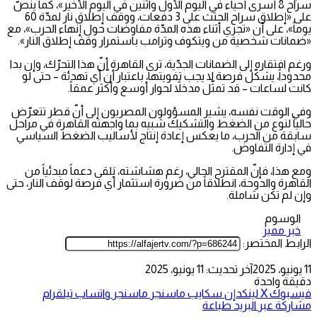
سراح 8 أسرى أحياء في اليوم الأول واثنين في اليوم الأخير»، كما ينصّ
على «إطلاق سراح الجثث على 3 دفعات، ووقف إطلاق نار لمدّة 60
يوماً»، على أن «تجري أثناء هذه المدّة مفاوضات حول إنهاء الحرب»، مع
«ضمانات شخصية من ويتكوف وترامب باستمرار وقف إطلاق النار».
ورغم افتقاره إلى الضمانات الجدّية، ترى القاهرة أنّ هذا التحرّك، وإن بدا
محدوداً، يشكّل فرصة لا يجب تفويتها، باعتبار أنّ أي تهدئة – حتى لو
كانت لساعات – قد تمثّل مدخلاً لحوار أوسع وأكثر عمقاً.
وفي الوقت نفسه، يشير المسؤولون المصريون إلى أنّ قطر تتعرّض
حالياً لنوع من الضغط والتشكيك شبيه بما واجهته القاهرة في مراحل
سابقة من الحرب، ما يعكس إعادة إنتاج لأساليب الضغط السياسي
في إدارة التفاوض.
ومع هذا، فإنّ المقترح الحالي، رغم هشاشته، يَلقى دعماً مبدئياً من
القاهرة والدوحة، انطلاقاً من ضرورة استثمار أي فرصة لوقف النار، حتى
وإن لم تكن شاملة.
الوسوم
خبر مميز
الرابط المختصر:
11 يونيو، 2025
آخر تحديث: 11 يونيو، 2025
دقيقة واحدة
فيسبوك
‫X
لينكدإن
سكايب
ماسنجر
ماسنجر
واتساب
تيلقرام
مشاركة عبر البريد
طباعة