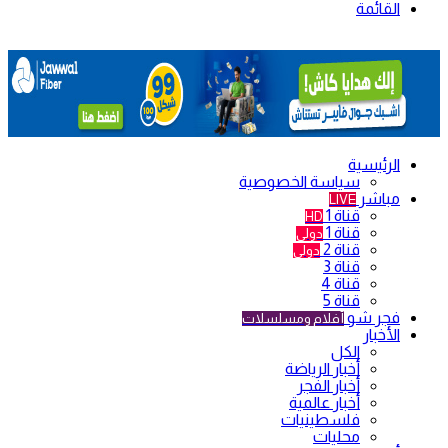
القائمة
الرئيسية
سياسة الخصوصية
مباشر
LIVE
قناة 1
HD
قناة 1
دولي
قناة 2
دولي
قناة 3
قناة 4
قناة 5
فجر شو
أفلام ومسلسلات
الأخبار
الكل
أخبار الرياضة
أخبار الفجر
أخبار عالمية
فلسطينيات
محليات