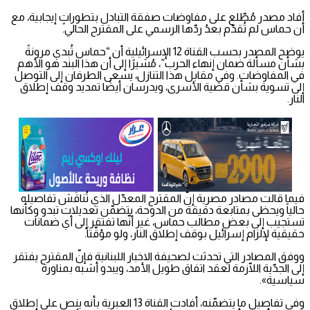
أفاد مصدر مُطّلع على مفاوضات صفقة التبادل بتطوراتٍ إيجابية، مع
أن حماس لم تُقدّم بعدُ ردّها الرسمي على المقترح الحالي.
يوضح المصدر بحسب القناة 12 الإسرائيلية أن “حماس تُبدي مرونةً
بشأن مسألة ضمان إنهاء الحرب”، مُشيرًا إلى أن هذا البند هو الأهم
في المفاوضات. وفي مقابل هذا التنازل، يسعى الطرفان إلى التوصل
إلى تسوية بشأن قضية الأسرى، ويدرسان أيضًا تمديد وقف إطلاق
النار.
فيما قالت مصادر مصرية إنّ المقترح المعدّل الذي تُناقَش تفاصيله
حالياً ويحظى بمتابعة دقيقة من الدوحة، يتضمّن تعديلات تبدو وكأنها
تستجيب إلى بعض مطالب حماس، غير أنّها تفتقر إلى أي ضمانات
حقيقية لإلزام إسرائيل بوقف إطلاق النار، ولو مؤقّتاً.
ووفق المصادر التي تحدثت لصحيفة الاخبار اللبنانية فإنّ المقترح يفتقر
إلى الجدّية اللّازمة لعقد اتفاق طويل الأمد، ويبدو أشبه بمناورة
سياسية».
وفي تفاصيل ما يتضمّنه، أفادت القناة 13 العبرية بأنه ينص على إطلاق