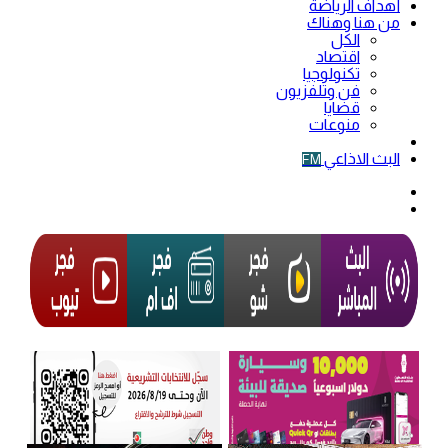
أهداف الرياضة
من هنا وهناك
الكل
اقتصاد
تكنولوجيا
فن وتلفزيون
قضايا
منوعات
فيديو
البث الاذاعي
FM
الوضع
المظلم