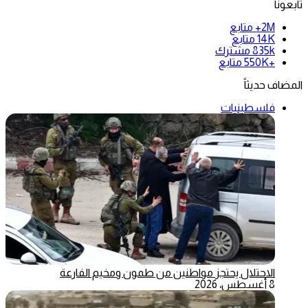
تابعونا
2M+
متابع
14K
متابع
835k
مشترك
+550K
متابع
المضاف حديثاً
فلسطينيات
الاحتلال يحتجز مواطنين من طمون ومخيم الفارعة
8 أغسطس، 2026