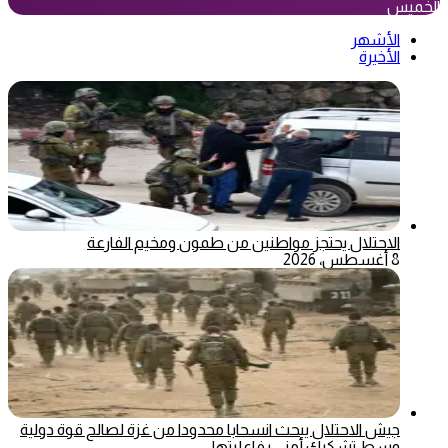
الخميس
الأشهر
الأخيرة
الاحتلال يحتجز مواطنين من طمون ومخيم الفارعة
8 أغسطس، 2026
جيش الاحتلال يبحث انسحابا محدودا من غزة لصالح قوة دولية
وسط تشكيك أمني بفاعليتها