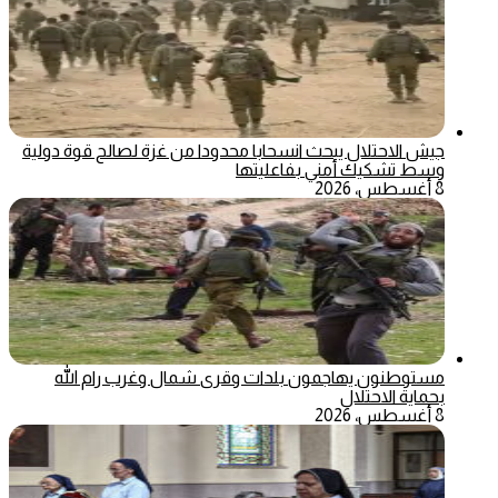
جيش الاحتلال يبحث انسحابا محدودا من غزة لصالح قوة دولية
وسط تشكيك أمني بفاعليتها
8 أغسطس، 2026
مستوطنون يهاجمون بلدات وقرى شمال وغرب رام الله
بحماية الاحتلال
8 أغسطس، 2026