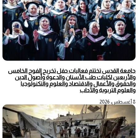
جامعة القدس تختتم فعاليات حفل تخريج الفوج الخامس
والأربعين لكليات طب الأسنان والدعوة وأصول الدين
والحقوق والأعمال والاقتصاد والعلوم والتكنولوجيا
والعلوم التربوية والآداب
8 أغسطس، 2026