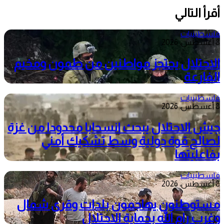
أقرأ التالي
فلسطينيات
8 أغسطس، 2026
الاحتلال يحتجز مواطنين من طمون ومخيم
الفارعة
فلسطينيات
8 أغسطس، 2026
جيش الاحتلال يبحث انسحابا محدودا من غزة
لصالح قوة دولية وسط تشكيك أمني
بفاعليتها
فلسطينيات
8 أغسطس، 2026
مستوطنون يهاجمون بلدات وقرى شمال
وغرب رام الله بحماية الاحتلال