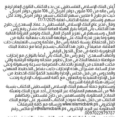
أعلن البنك الإسلامي الفلسطيني عن بدء الاكتتاب الثانوي العام لرفع
رأس ماله من 100 مليون دولار أمريكي إلى 106 مليون دولار أمريكي،
حيث تم طرح 6 ملايين سهم للاكتتاب بسعر دولار أمريكي واحد لكل
سهم، وتستمر عملية الاكتتاب لغاية 17/7/2025 .
وقال مدير عام البنك الإسلامي الفلسطيني د. عماد السعدي إن طرح
هذا الاكتتاب يأتي التزاماً بقرار الهيئة العامة للبنك بشأن رفع رأس
المال، وسيسهم في تعزيز المركز المالي للبنك وتوفير المرونة المالية
وهو وما يعزز قدرة البنك على مواجهة التحديات بفعالية عالية من
خلال الاحتفاظ بنسبة كفاية رأس مال ملائمة وحسب التعليمات ذات
العلاقة، مضيفاً أن طرح هذا الاكتتاب ينسجم أيضاً مع خطط البنك
التطويرية خاصة في مجال التحول الرقمي.
وأضاف السعدي:” رفع رأس مال البنك يأتي أيضاً بالتوازي مع إنجازات
متواصلة حققها البنك في مجال تطوير منتجاته وقنواته الرقمية والتي
مكنت العملاء من التمتع بالخدمات المصرفية بسرعة وسهولة وعلى
مدار الساعة، مشيراً أن هذه الإنجازات جاءت بفضل التخطيط المنهجي
والمدروس من قبل مجلس الإدارة والتنفيذ الكفؤ لتلك الخطط من
قبل الإدارة التنفيذية وبالتعاون مع كافة المستويات الإدارية وتحت
إشراف هيئة الرقابة الشرعية”.
ويستطيع حملة أسهم البنك الإسلامي الفلسطيني الاكتتاب بنسبة
6% من أسهمهم المملوكة عبر التوجه إلى أحد فروع البنك وتعبئة
النماذج المطلوبة، وللمساهمين من خارج فلسطين بإمكانهم
الاكتتاب من خلال تعبئة نموذج الاكتتاب المنشور على موقع البنك
الإلكتروني www.islamicbank.ps وإرساله مع كافة المرفقات
المطلوبة عبر البريد الإلكتروني
ir@islamicbank.ps
أو فاكس رقم
0097022979787.