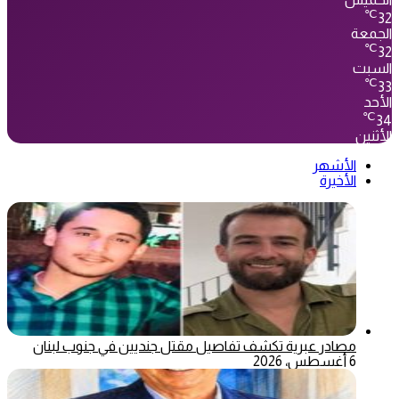
℃
32
الجمعة
℃
32
السبت
℃
33
الأحد
℃
34
الأثنين
الأشهر
الأخيرة
مصادر عبرية تكشف تفاصيل مقتل جنديين في جنوب لبنان
6 أغسطس، 2026