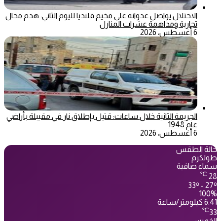
الاحتلال يواصل عدوانه على مخيم قلنديا لليوم الثاني: هدم محال
تجارية ومداهمة عشرات المنازل
6 أغسطس، 2026
الجريمة الثانية خلال ساعات: قتيل بإطلاق نار في مقيبلة بأراضي
عام 1948
6 أغسطس، 2026
حالة الطقس
طولكرم
سماء صافية
℃
28
33º - 27º
100%
6.41 كيلومتر/ساعة
℃
33
الخميس