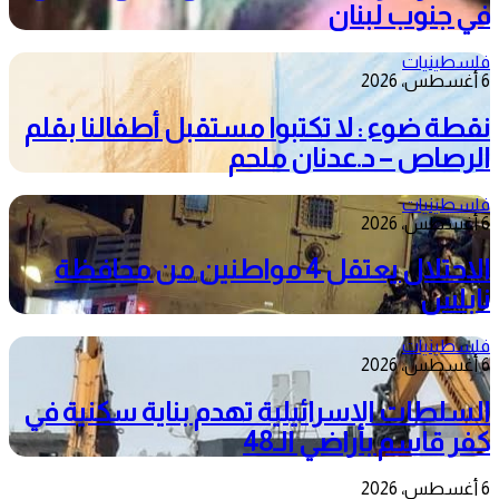
في جنوب لبنان
فلسطينيات
6 أغسطس، 2026
نقطة ضوء : لا تكتبوا مستقبل أطفالنا بقلم
الرصاص – د.عدنان ملحم
فلسطينيات
6 أغسطس، 2026
الاحتلال يعتقل 4 مواطنين من محافظة
نابلس
فلسطينيات
6 أغسطس، 2026
السلطات الإسرائيلية تهدم بناية سكنية في
كفر قاسم بأراضي الـ48
6 أغسطس، 2026