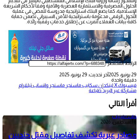
وتتمحور رسالة ورؤية البنك الإسلامي الفلسطيني بالتميز في تقديم
الحلول المصرفية والاستثمارية العصرية والآمنة وفقاً لأحكام الشريعة
الإسلامية، كما يضع البنك استراتيجية مدروسةً للمضي في عملية
التحول الرقمي مدعومة باستراتيجية للأمن السيبراني تضمن حماية
كافة بيانات العملاء أثمرت عن إطلاق خدماتٍ رقمية رائدة.
الرابط المختصر:
29 يونيو، 2025
آخر تحديث: 29 يونيو، 2025
دقيقة واحدة
فيسبوك
‫X
لينكدإن
سكايب
ماسنجر
ماسنجر
واتساب
تيلقرام
مشاركة عبر البريد
طباعة
أقرأ التالي
فلسطينيات
6 أغسطس، 2026
مصادر عبرية تكشف تفاصيل مقتل جنديين