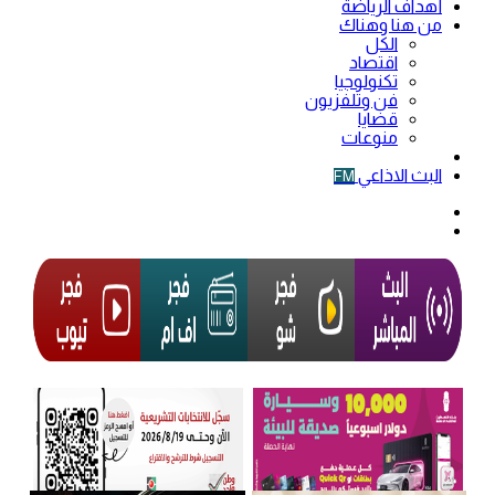
أهداف الرياضة
من هنا وهناك
الكل
اقتصاد
تكنولوجيا
فن وتلفزيون
قضايا
منوعات
فيديو
البث الاذاعي
FM
الوضع
المظلم