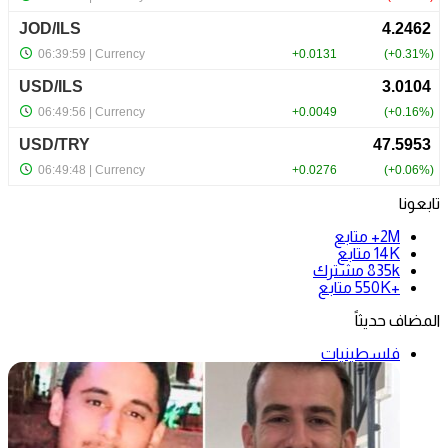
تابعونا
2M+
متابع
14K
متابع
835k
مشترك
+550K
متابع
المضاف حديثاً
فلسطينيات