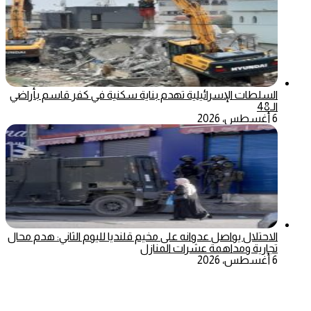
السلطات الإسرائيلية تهدم بناية سكنية في كفر قاسم بأراضي
الـ48
6 أغسطس، 2026
الاحتلال يواصل عدوانه على مخيم قلنديا لليوم الثاني: هدم محال
تجارية ومداهمة عشرات المنازل
6 أغسطس، 2026
‫X
تيلقرام
ماسنجر
ماسنجر
واتساب
فيسبوك