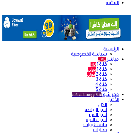
القائمة
الرئيسية
سياسة الخصوصية
مباشر
LIVE
قناة 1
HD
قناة 1
دولي
قناة 2
دولي
قناة 3
قناة 4
قناة 5
فجر شو
أفلام ومسلسلات
الأخبار
الكل
أخبار الرياضة
أخبار الفجر
أخبار عالمية
فلسطينيات
محليات