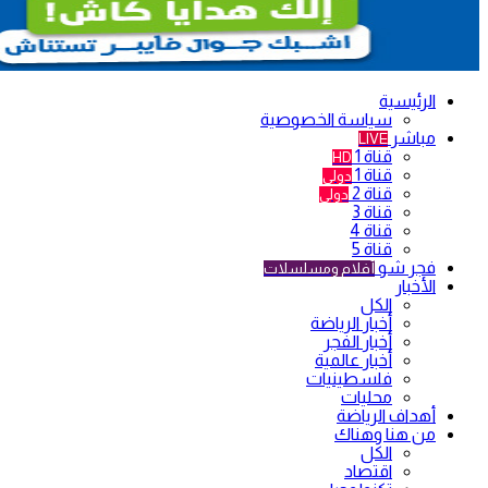
الرئيسية
سياسة الخصوصية
مباشر
LIVE
قناة 1
HD
قناة 1
دولي
قناة 2
دولي
قناة 3
قناة 4
قناة 5
فجر شو
أفلام ومسلسلات
الأخبار
الكل
أخبار الرياضة
أخبار الفجر
أخبار عالمية
فلسطينيات
محليات
أهداف الرياضة
من هنا وهناك
الكل
اقتصاد