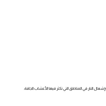
وية من خطر التعرض لأشعة الشمس المباشرة لفترة طويلة خاصة في ساعات الذروة من الساعة 11 صباحا إلى 4 مساء، وإشعال النار في المناطق التي تكثر فيها الأعشاب الجافة،