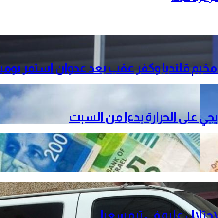
خيم قلنديا وكفر عقب بعد عدوان استمر يومي
دريجي على الحرارة بدءا من السبت
حتلال عليه في ترمسعيا