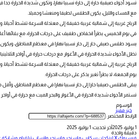
تسود أجواء صيفية حارة إلى حارة نسبيا نهارا، وتكون شديدة الحرارة جدا في الأغوار 
مع المساء والليل، يكون الطقس لطيفا ومنعشا وجميلا.
الرياح غربية إلى شمالية غربية خفيفة إلى معتدلة السرعة تنشط أحيانا، 
في يوم الخميس، يطرأ انخفاض طفيف على درجات الحرارة، مع بقائها أعلى من معدلها 
يسود طقس صيفي حار إلى حار نسبيا نهارا في معظم المناطق، ويكون أقل 
تظل الأجواء شديدة الحرارة في الأغوار مع درجات حرارة في أواخر الثلاث
الرياح غربية إلى شمالية غربية خفيفة إلى معتدلة السرعة تنشط أحيانا، 
يوم الجمعة، لا يطرأ تغير يذكر على درجات الحرارة.
يبقى الطقس صيفيا حارا إلى حار نسبيا نهارا في معظم المناطق، وأقل حرار
تستمر الأجواء شديدة الحرارة في الأغوار والبحر الميت مع حرارة في أوا
الوسوم
خبر مميز
الرابط المختصر:
1 يوليو، 2025
آخر تحديث: 1 يوليو، 2025
دقيقة واحدة
فيسبوك
‫X
لينكدإن
سكايب
ماسنجر
ماسنجر
واتساب
تيلقرام
مشاركة عب