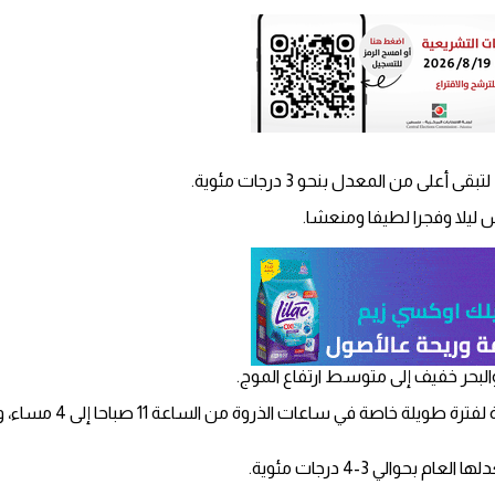
على من المعدل بنحو 3 درجات مئوية.
س ليلا وفجرا لطيفا ومنعشا.
والبحر خفيف إلى متوسط ارتفاع الموج.
وحذرت دائرة الارصاد الج
والي 3-4 درجات مئوية.