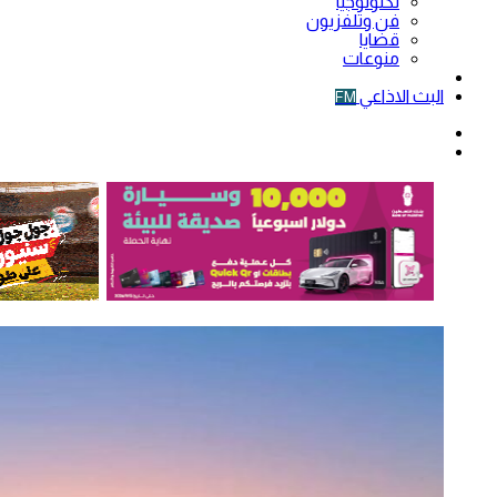
تكنولوجيا
فن وتلفزيون
قضايا
منوعات
فيديو
البث الاذاعي
FM
الوضع
المظلم