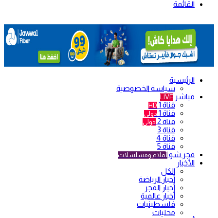
القائمة
الرئيسية
سياسة الخصوصية
مباشر
LIVE
قناة 1
HD
قناة 1
دولي
قناة 2
دولي
قناة 3
قناة 4
قناة 5
فجر شو
أفلام ومسلسلات
الأخبار
الكل
أخبار الرياضة
أخبار الفجر
أخبار عالمية
فلسطينيات
محليات