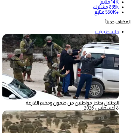
14K
متابع
835k
مشترك
+550K
متابع
المضاف حديثاً
فلسطينيات
الاحتلال يحتجز مواطنين من طمون ومخيم الفارعة
8 أغسطس، 2026