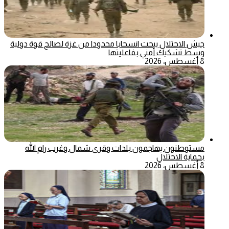
جيش الاحتلال يبحث انسحابا محدودا من غزة لصالح قوة دولية
وسط تشكيك أمني بفاعليتها
8 أغسطس، 2026
مستوطنون يهاجمون بلدات وقرى شمال وغرب رام الله
بحماية الاحتلال
8 أغسطس، 2026