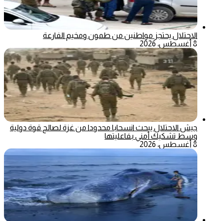
الاحتلال يحتجز مواطنين من طمون ومخيم الفارعة
8 أغسطس، 2026
جيش الاحتلال يبحث انسحابا محدودا من غزة لصالح قوة دولية
وسط تشكيك أمني بفاعليتها
8 أغسطس، 2026