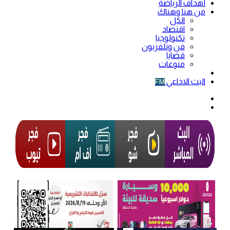
أهداف الرياضة
من هنا وهناك
الكل
اقتصاد
تكنولوجيا
فن وتلفزيون
قضايا
منوعات
فيديو
البث الاذاعي
FM
الوضع
المظلم