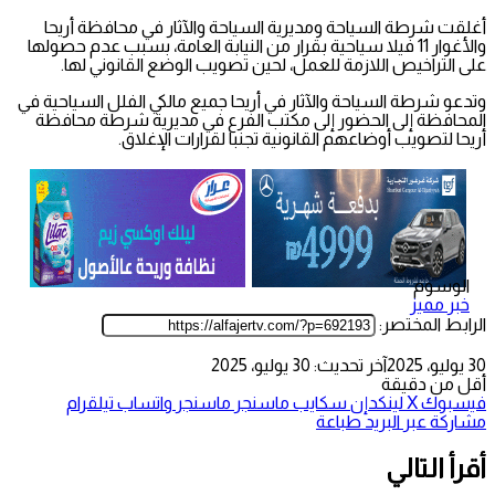
أغلقت شرطة السياحة ومديرية السياحة والآثار في محافظة أريحا
والأغوار 11 فيلا سياحية بقرار من النيابة العامة، بسبب عدم حصولها
على التراخيص اللازمة للعمل، لحين تصويب الوضع القانوني لها.
وتدعو شرطة السياحة والآثار في أريحا جميع مالكي الفلل السياحية في
المحافظة إلى الحضور إلى مكتب الفرع في مديرية شرطة محافظة
أريحا لتصويب أوضاعهم القانونية تجنبا لقرارات الإغلاق.
الوسوم
خبر مميز
الرابط المختصر:
30 يوليو، 2025
آخر تحديث: 30 يوليو، 2025
أقل من دقيقة
فيسبوك
‫X
لينكدإن
سكايب
ماسنجر
ماسنجر
واتساب
تيلقرام
مشاركة عبر البريد
طباعة
أقرأ التالي