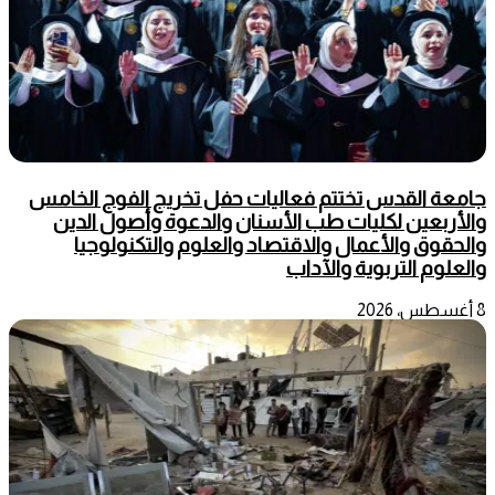
جامعة القدس تختتم فعاليات حفل تخريج الفوج الخامس
والأربعين لكليات طب الأسنان والدعوة وأصول الدين
والحقوق والأعمال والاقتصاد والعلوم والتكنولوجيا
والعلوم التربوية والآداب
8 أغسطس، 2026