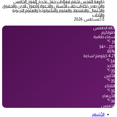
جامعة القدس تختتم فعاليات حفل تخريج الفوج الخامس
والأربعين لكليات طب الأسنان والدعوة وأصول الدين والحقوق
والأعمال والاقتصاد والعلوم والتكنولوجيا والعلوم التربوية
والآداب
8 أغسطس، 2026
حالة الطقس
طولكرم
سماء صافية
℃
31
34º - 28º
65%
4.21 كيلومتر/ساعة
℃
34
الأحد
℃
35
الأثنين
℃
35
الثلاثاء
℃
35
الأربعاء
℃
36
الخميس
الأشهر