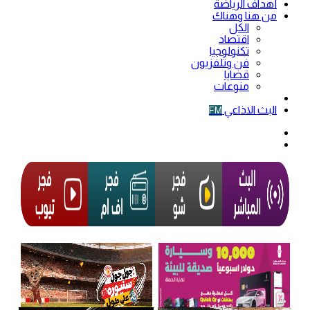
أهداف الرياضة
من هنا وهناك
الكل
اقتصاد
تكنولوجيا
فن وتلفزيون
قضايا
منوعات
فيديو
البث الاذاعي
FM
الوضع
المظلم