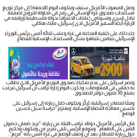
وصل المبعوث الأمريكي ستيف ويتكوف اليوم (الجمعة) إلى مركز توزيع
مساعدات صندوق غزة الإنساني في رفح.في محاولة للترويج لصفقة
تبادل اسرى وتسونامي إعلانات الاعتراف بدولة فلسطينية.ورافقه في
الزيارة أيضًا السفير الأمريكي لدى إسرائيل، مايك هاكابي.
جاء ذلك على خلفية المجاعة في غزة وعقب لقائه أمس برئيس الوزراء
الإسرائيلي بنيامين نتنياهو بشأن المساعدات الإنسانية للقطاع.
وتصر اسرائيل على عدم تفكيك صندوق التوزيع الأمريكي الذي تطالب
به حماس في المفاوضات. وذكرت اليوم إدارة ترامب أن اسرائيل تبرعت
بمبلغ 30 مليون دولار للصندوق .
وفقًا لمصادر إسرائيلية، يُركّز ويتكوف خلال زيارته إلى إسرائيل على
تحسين معالجة القضايا الإنسانية، ويعتزم “دراسة سبل تحسين
الوضع”.
قال الرئيس الأمريكي دونالد ترامب الليلة عن زيارته: “نريد ضمان حصول
الناس على الطعام”. ويتوقع الرئيس تلقي تقرير من ويتكوف وحكيم
حول زيارته للقطاع، بعد أن وصف الوضع في غزة أمس بأنه “مريع”.