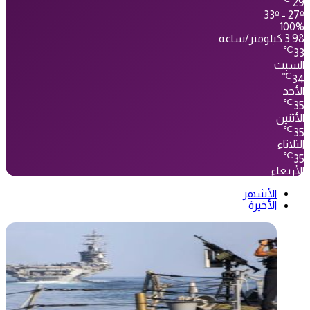
29
33º - 27º
100%
3.98 كيلومتر/ساعة
℃
33
السبت
℃
34
الأحد
℃
35
الأثنين
℃
35
الثلاثاء
℃
35
الأربعاء
الأشهر
الأخيرة