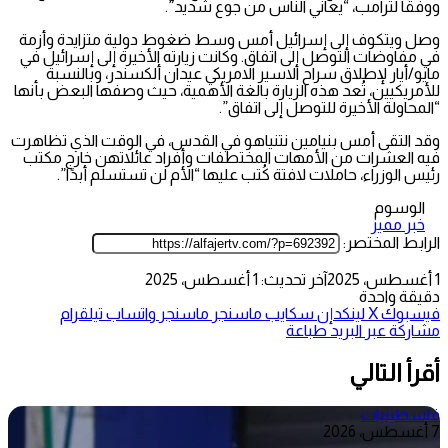
ووفقًا لترامب، “يعاني الناس من جوع شديد”.
وصل ويتكوف إلى إسرائيل أمس وسط ضغوط دولية متزايدة وأزمة
في مفاوضات التوصل إلى اتفاق. وكانت زيارته الأخيرة إلى إسرائيل في
مايو/أيار لإطلاق سراح الاسير الامريكي عيدان ألكسندر، وبالنسبة
للأمريكيين، تُعد هذه الزيارة بالغة الأهمية، حيث وصفها البعض بأنها
“المحاولة الأخيرة للتوصل إلى اتفاق”.
وقد التقى أمس بنيامين نتنياهو في القدس، في الوقت الذي تظاهرت
فيه العشرات من الأمهات المختطفات وأفراد عائلاتهن خارج مكتب
رئيس الوزراء، حاملات لافتة كُتب عليها “الأم لن تستسلم أبدًا”.
الوسوم
خبر مميز
الرابط المختصر:
1 أغسطس، 2025
آخر تحديث: 1 أغسطس، 2025
دقيقة واحدة
فيسبوك
‫X
لينكدإن
سكايب
ماسنجر
ماسنجر
واتساب
تيلقرام
مشاركة عبر البريد
طباعة
أقرأ التالي
فلسطينيات
7 أغسطس، 2026