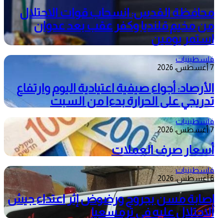
محافظة القدس: انسحاب قوات الاحتلال
من مخيم قلنديا وكفر عقب بعد عدوان
استمر يومين
فلسطينيات
7 أغسطس، 2026
الأرصاد: أجواء صيفية اعتيادية اليوم وارتفاع
تدريجي على الحرارة بدءا من السبت
فلسطينيات
7 أغسطس، 2026
أسعار صرف العملات
فلسطينيات
6 أغسطس، 2026
إصابة مسن بجروح ورضوض إثر اعتداء جيش
الاحتلال عليه في ترمسعيا