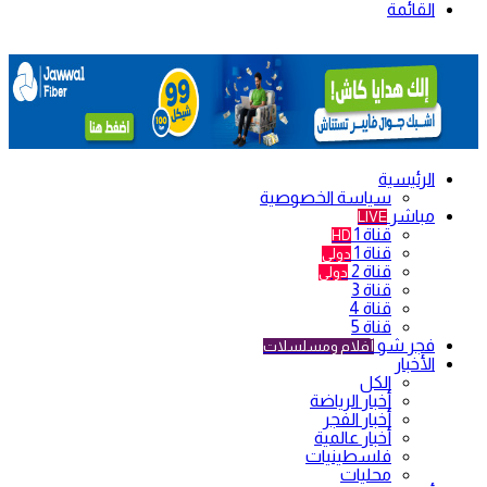
القائمة
الرئيسية
سياسة الخصوصية
مباشر
LIVE
قناة 1
HD
قناة 1
دولي
قناة 2
دولي
قناة 3
قناة 4
قناة 5
فجر شو
أفلام ومسلسلات
الأخبار
الكل
أخبار الرياضة
أخبار الفجر
أخبار عالمية
فلسطينيات
محليات