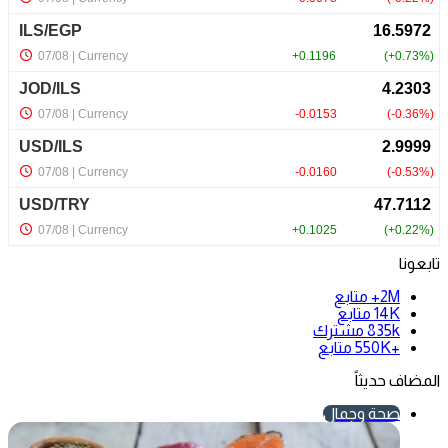
تابعونا
2M+
متابع
14K
متابع
835k
مشترك
+550K
متابع
المضاف حديثاً
صحة وجمال